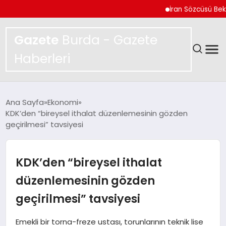
İran Sözcüsü Bekayi A
Gazete
Burda - Gazete
Haberleri
GÜNDEM
Ana Sayfa
Ekonomi
KDK’den “bireysel ithalat düzenlemesinin gözden
SPOR
geçirilmesi” tavsiyesi
MAGAZIN
KDK’den “bireysel ithalat
YAŞAM
düzenlemesinin gözden
geçirilmesi” tavsiyesi
EKONOMI
Emekli bir torna-freze ustası, torunlarının teknik lise
TEKNOLOJI