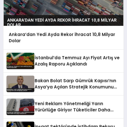
Ankara’dan Yedi Ayda Rekor İhracat 10,8 Milyar
Dolar
İstanbul’da Temmuz Ayı Fiyat Artış ve
Azalış Raporu Açıklandı
Bakan Bolat Sarp Gümrük Kapısı’nın
Asya’ya Açılan Stratejik Konumunu
Açıkladı
Yeni Reklam Yönetmeliği Yarın
Yürürlüğe Giriyor Tüketiciler Daha
Güçlü Korunacak
İnşaat Sektöründe İstihdam Rekoru