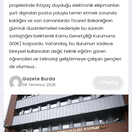
projelerinde ihtiyaç duyduğu elektronik ekipmanları
yurt dışından posta yoluyla temin etmek zorunda
SAĞLIK
kaldığını ve son zamanlarda Ticaret Bakanlığının
gümrük düzenlemeleri nedeniyle bu sürecin
EĞITIM
zorlaştığını belirterek Kamu Denetçiliği Kurumuna
(KDK) başvurdu. Vatandaş, bu durumun sadece
DÜNYA
bireysel kullanıcıları değil, teknik eğitim gören
öğrencileri ve teknoloji geliştirmeye çalışan gençleri
SIYASET
de olumsuz…
Gazete Burda
Paylaş
08 Temmuz 2026