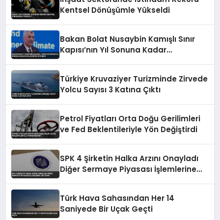
Kentsel Dönüşümle Yükseldi
Bakan Bolat Nusaybin Kamışlı Sınır
Kapısı’nın Yıl Sonuna Kadar
Açılacağını Duyurdu
Türkiye Kruvaziyer Turizminde Zirvede
Yolcu Sayısı 3 Katına Çıktı
Petrol Fiyatları Orta Doğu Gerilimleri
ve Fed Beklentileriyle Yön Değiştirdi
SPK 4 Şirketin Halka Arzını Onayladı
Diğer Sermaye Piyasası İşlemlerine
İzin Verdi
Türk Hava Sahasından Her 14
Saniyede Bir Uçak Geçti