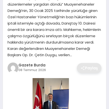
düzenlemeler yargıdan döndü” Muayenehaneler
Derneği’nin, 30 Ocak 2025 tarihinde yürürlüğe giren
SAĞLIK
Özel Hastaneler Yönetmeliği’nin bazı hükümlerinin
iptali istemiyle açtığı davada, Danıştay 10. Dairesi
EĞITIM
önemli bir ara karara imza attı. Mahkeme, hekimlerin
çalışma özgürlüğünü sınırlayan birçok düzenleme
DÜNYA
hakkında yürütmenin durdurulmasına karar verdi.
Kararı değerlendiren Muayenehaneler Derneği
SIYASET
Başkanı Op. Dr. Çetin Duygu, verilen…
Gazete Burda
Paylaş
08 Temmuz 2026