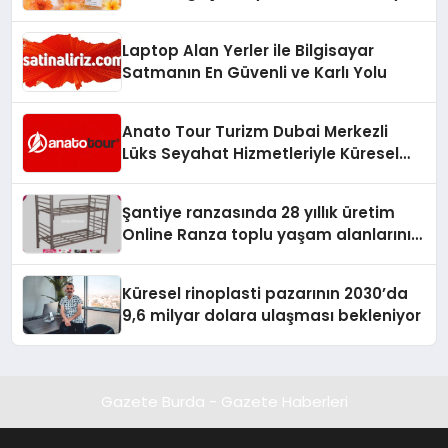
Laptop Alan Yerler ile Bilgisayar
Satmanın En Güvenli ve Karlı Yolu
Anato Tour Turizm Dubai Merkezli
Lüks Seyahat Hizmetleriyle Küresel
Turizmde Öne Çıkıyor
Şantiye ranzasında 28 yıllık üretim
Online Ranza toplu yaşam alanlarını
tek elden donatıyor
Küresel rinoplasti pazarının 2030’da
9,6 milyar dolara ulaşması bekleniyor
Gazete Burda - Gazete Haberleri