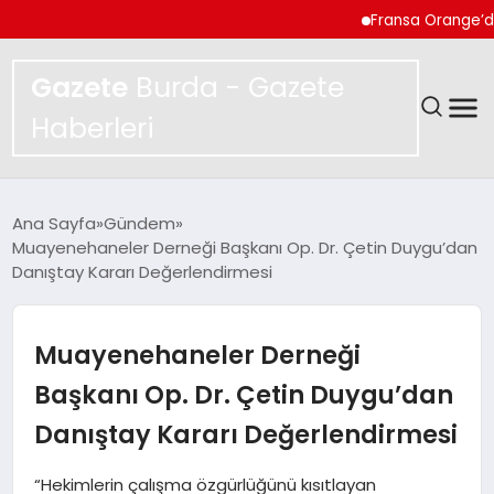
Fransa Orange’da Evd
Gazete
Burda - Gazete
Haberleri
GÜNDEM
Ana Sayfa
Gündem
Muayenehaneler Derneği Başkanı Op. Dr. Çetin Duygu’dan
SPOR
Danıştay Kararı Değerlendirmesi
MAGAZIN
Muayenehaneler Derneği
YAŞAM
Başkanı Op. Dr. Çetin Duygu’dan
Danıştay Kararı Değerlendirmesi
EKONOMI
“Hekimlerin çalışma özgürlüğünü kısıtlayan
TEKNOLOJI