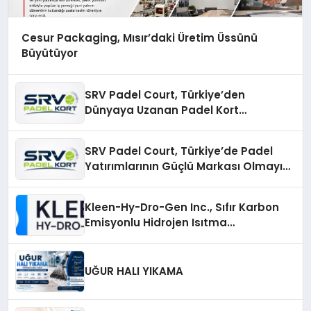
Cesur Packaging, Mısır’daki Üretim Üssünü
Büyütüyor
SRV Padel Court, Türkiye’den
Dünyaya Uzanan Padel Kort
Üretiminde Güvenin Adresi
SRV Padel Court, Türkiye’de Padel
Yatırımlarının Güçlü Markası Olmayı
Sürdürüyor
Kleen-Hy-Dro-Gen Inc., Sıfır Karbon
Emisyonlu Hidrojen Isıtma
Teknolojisinde ISO ve TSSA
Düzenleyici Onaylarını Aldı
UĞUR HALI YIKAMA