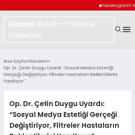
Yuksekogretim Kurulund
Gazete
Burda - Gazete
Haberleri
GÜNDEM
Ana Sayfa
Gündem
Op. Dr. Çetin Duygu Uyardı: “Sosyal Medya Estetiği
SPOR
Gerçeği Değiştiriyor, Filtreler Hastaların Beklentilerini
Yanıltıyor”
MAGAZIN
Op. Dr. Çetin Duygu Uyardı:
YAŞAM
“Sosyal Medya Estetiği Gerçeği
EKONOMI
Değiştiriyor, Filtreler Hastaların
TEKNOLOJI