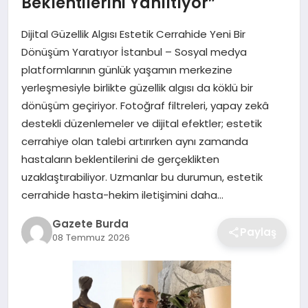
Beklentilerini Yanıltıyor”
Dijital Güzellik Algısı Estetik Cerrahide Yeni Bir
SAĞLIK
Dönüşüm Yaratıyor İstanbul – Sosyal medya
platformlarının günlük yaşamın merkezine
EĞITIM
yerleşmesiyle birlikte güzellik algısı da köklü bir
dönüşüm geçiriyor. Fotoğraf filtreleri, yapay zekâ
DÜNYA
destekli düzenlemeler ve dijital efektler; estetik
cerrahiye olan talebi artırırken aynı zamanda
SIYASET
hastaların beklentilerini de gerçeklikten
uzaklaştırabiliyor. Uzmanlar bu durumun, estetik
cerrahide hasta-hekim iletişimini daha…
Gazete Burda
Paylaş
08 Temmuz 2026