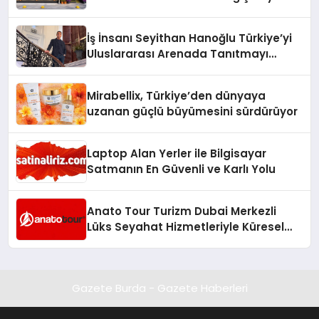
Adresi
İş İnsanı Seyithan Hanoğlu Türkiye’yi
Uluslararası Arenada Tanıtmayı
Hedefliyor
Mirabellix, Türkiye’den dünyaya
uzanan güçlü büyümesini sürdürüyor
Laptop Alan Yerler ile Bilgisayar
Satmanın En Güvenli ve Karlı Yolu
Anato Tour Turizm Dubai Merkezli
Lüks Seyahat Hizmetleriyle Küresel
Turizmde Öne Çıkıyor
Gazete Burda - Gazete Haberleri