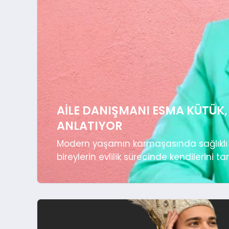
AILE DANIŞMANI ESMA KÜTÜK,
ANLATIYOR
Modern yaşamın karmaşasında sağlıklı i
bireylerin evlilik sürecinde kendilerini tan
döneminde çiftlerin yaşadığı kafa karışı
ilkesiyle yol gösteriyor. Alanında uzun y