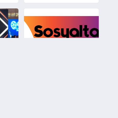
al
Hesabınızı Güçlendirin: Neden
ndirin
Instagram Beğeni Satın
Almalısınız?