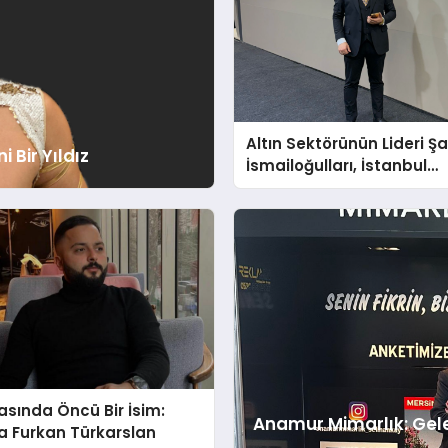
Altın Sektörünün Lideri Ş
 Bir Yıldız
İsmailoğulları, İstanbul
Mücevher Fuarı’nda Parlad
asında Öncü Bir İsim:
Anamur Mimarlık: Gel
a Furkan Türkarslan