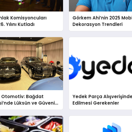
mlak Komisyoncuları
Görkem Ahi’nin 2025 Mobi
. Yılını Kutladı
Dekorasyon Trendleri
s Otomotiv: Bağdat
Yedek Parça Alışverişinde
i’nde Lüksün ve Güvenin
Edilmesi Gerekenler
ı