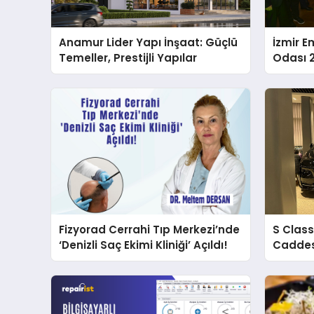
Anamur Lider Yapı İnşaat: Güçlü
İzmir E
Temeller, Prestijli Yapılar
Odası 26
Fizyorad Cerrahi Tıp Merkezi’nde
S Clas
‘Denizli Saç Ekimi Kliniği’ Açıldı!
Caddes
Yeni Ad