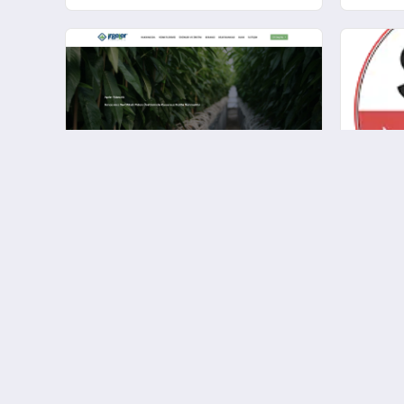
Duygusal Bir Değerlendirme
Meyve Fidanı Satışında Güvenin
İzmir’de
Adı: İrgeler Fidancılık
İzmir H
Sanat 
Gazete Burda - Gazete Haberleri
Gazete
Burda - Gazete Haberleri