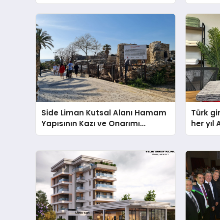
Side Liman Kutsal Alanı Hamam
Türk gi
Yapısının Kazı ve Onarımı
her yıl 
Selectum Hotels&Resorts’un da
buluşt
Katkılarıyla Tamamlandı