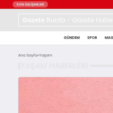
SON GELİŞMELER
Gazete
Burda - Gazete Haber
GÜNDEM
SPOR
MAG
Ana Sayfa
Yaşam
YAŞAM HABERLERI