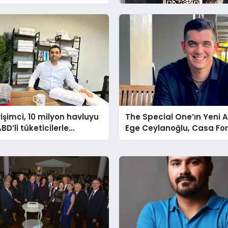
rişimci, 10 milyon havluyu
The Special One’ın Yeni A
ABD’li tüketicilerle
Ege Ceylanoğlu, Casa Fo
uruyor
Beach Resort Hotel’i Zirv
Taşımaya Geliyor!