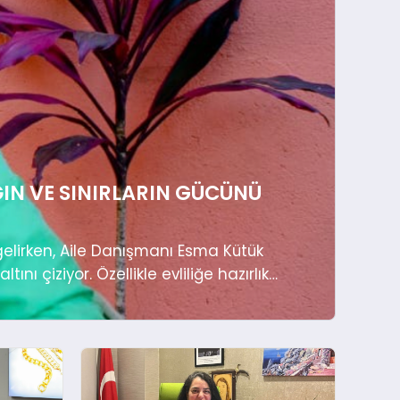
ĞIN VE SINIRLARIN GÜCÜNÜ
elirken, Aile Danışmanı Esma Kütük
ını çiziyor. Özellikle evliliğe hazırlık
nışanlarına “Önce kendini tanı”