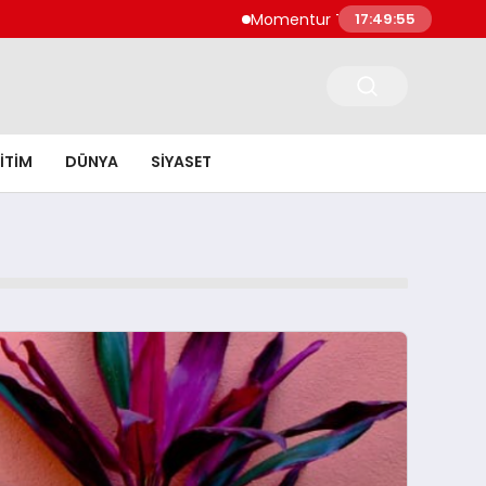
Momentur Tourism & Travel, Dubai Turizmin
17:49:57
ITIM
DÜNYA
SIYASET