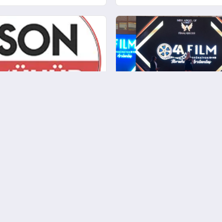
ki Kültürel Etkinlikler:
4A Film Prodüksiyon: Dijit
aberleriyle Şehirdeki
Dünyada Markanızı Güçle
Dünyasını Keşfedin
Hakkımızda
Künye
Çerez Politikası
Gizlilik Politikası
İletişim