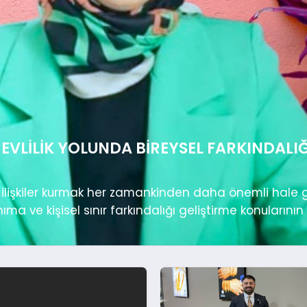
 EVLILIK YOLUNDA BIREYSEL FARKINDALI
lişkiler kurmak her zamankinden daha önemli hale g
ıma ve kişisel sınır farkındalığı geliştirme konularının alt
klığına profesyonel yaklaşımıyla ışık tutan Kütük, da
ıllara dayanan deneyimi ve...