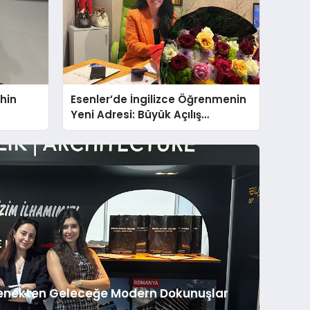
ahin
Esenler’de İngilizce Öğrenmenin
Yeni Adresi: Büyük Açılış
ı ￼
Fırsatıyla %20 İndirim!
enekten Geleceğe Modern Dokunuşlar