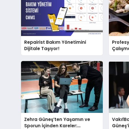
Repairist Bakım Yönetimini
Profesy
Dijitale Taşıyor!
Çalışma
Zehra Güneş’ten Yaşamın ve
VakıfB
Sporun İçinden Kareler:
Güneş’i