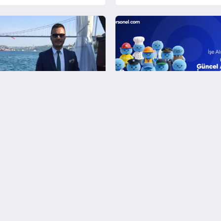
nı Yıldırım Beyazıt Günay
İşe alımda yeni dönem: 6
inde IBC Air Craft küresel
kişilik güncel aday havuz
tte büyümeye devam
işverenlerle buluştu!
Hakkımızda
Künye
Çerez Politikası
Gizlilik Politikası
İletişim