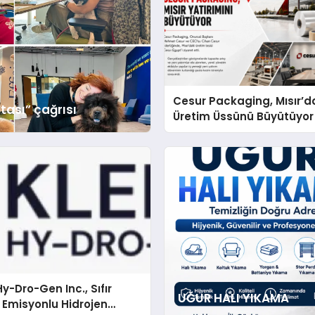
Cesur Packaging, Mısır’d
tası” çağrısı
Üretim Üssünü Büyütüyor
y-Dro-Gen Inc., Sıfır
UĞUR HALI YIKAMA
 Emisyonlu Hidrojen