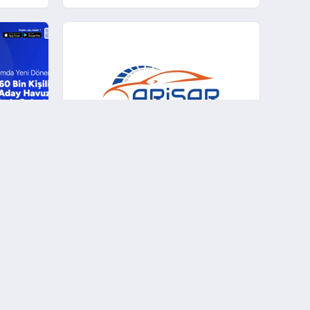
Asya’da Büyümeye Devam
Ediyor
0 bin
Arisar Otomotiv, 100 Bin Ürün
u
Çeşidini Aşarak Türkiye’nin
Geniş Ürün Yelpazesine Sahip
Oto Yedek Parça
Platformlarından Biri Oldu