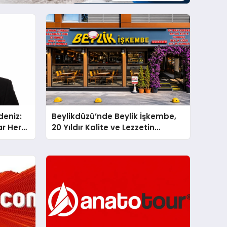
deniz:
Beylikdüzü’nde Beylik İşkembe,
ar Her
20 Yıldır Kalite ve Lezzetin
Değişmeyen Adresi