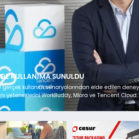
NDE KULLANIMA SUNULDU
 ve gerçek kullanım senaryolarından elde edilen deneyim
janı yeteneklerini WorkBuddy, Miora ve Tencent Clou
cent, 6 Temmuz’da resmi olarak kullanıma sunulan Te
diğini bugün duyurdu. Bu adımla birlikte geliştiriciler,.