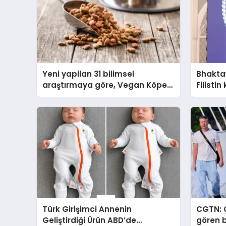
Yeni yapilan 31 bilimsel
Bhaktaw
araştırmaya göre, Vegan Köpek
Filisti
Maması ve Vegan Kedi
uygulu
Mamasının İyi Sindirildiğini
Ortaya Koydu
Türk Girişimci Annenin
CGTN: Ç
Geliştirdiği Ürün ABD’de
gören b