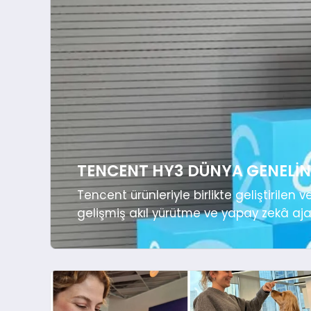
TENCENT HY3 DÜNYA GENELI
Tencent ürünleriyle birlikte geliştirilen
gelişmiş akıl yürütme ve yapay zekâ a
genelindeki kullanıcılara sunuyor. Ten
Hunyuan) uluslararası erişiminin genişletil