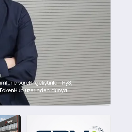
lerle sürekli geliştirilen Hy3,
d TokenHub üzerinden dünya
ncent Hy3’ün (eski adıyla Tencent
..