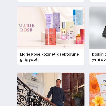
Markası Olmayı Sürdürüyor
Isıtma 
TSSA Dü
Marie Rose kozmetik sektörüne
Daikin’
giriş yaptı
yeni d
Türkiye