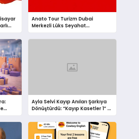
gisayar
Anato Tour Turizm Dubai
arlı
Merkezli Lüks Seyahat
Hizmetleriyle Küresel Turizmde
Öne Çıkıyor
ra:
Ayla Selvi Kayıp Anıları Şarkıya
le
Dönüştürdü: “Kayıp Kasetler 1” 31
bir
Temmuz’da Yayında
or