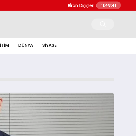
İran Dışişleri Sözcüsü Bekayi: İngiltere, U
11:48:42
ITIM
DÜNYA
SIYASET