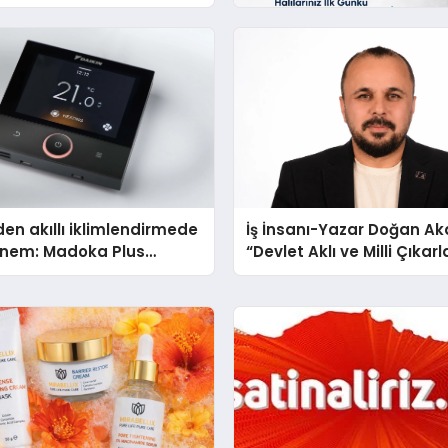
Teknolojisinde ISO ve
zenleyici Onaylarını Aldı
den akıllı iklimlendirmede
İş İnsanı-Yazar Doğan Ak
önem: Madoka Plus
“Devlet Aklı ve Milli Çıkarl
’de
Şeyin Üzerindedir”