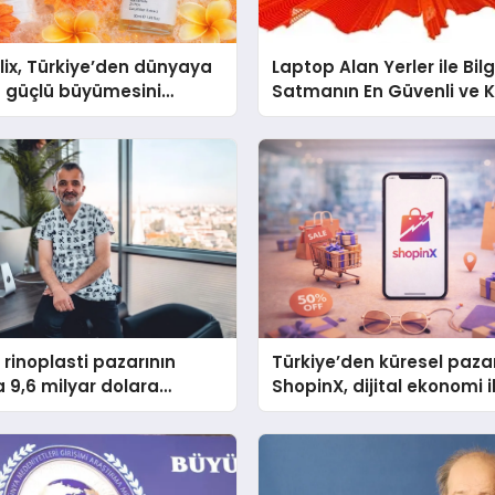
lix, Türkiye’den dünyaya
Laptop Alan Yerler ile Bil
 güçlü büyümesini
Satmanın En Güvenli ve K
üyor
Yolu
 rinoplasti pazarının
Türkiye’den küresel paza
 9,6 milyar dolara
ShopinX, dijital ekonomi i
ı bekleniyor
gerçek dünya alışverişini 
araya getirmeyi hedefliy