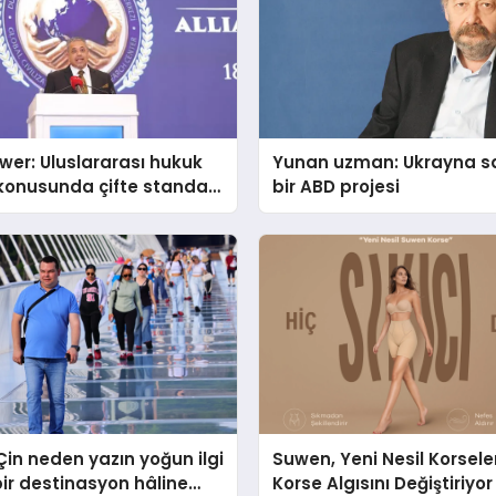
er: Uluslararası hukuk
Yunan uzman: Ukrayna s
n konusunda çifte standart
bir ABD projesi
yor
in neden yazın yoğun ilgi
Suwen, Yeni Nesil Korseler
ir destinasyon hâline
Korse Algısını Değiştiriyor