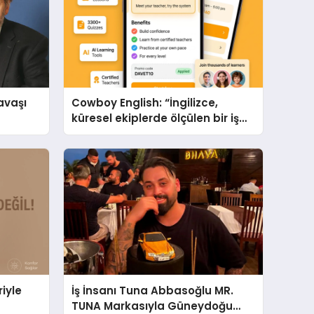
avaşı
Cowboy English: “İngilizce,
küresel ekiplerde ölçülen bir iş
yetkinliğine dönüşüyor”
iyle
İş İnsanı Tuna Abbasoğlu MR.
TUNA Markasıyla Güneydoğu