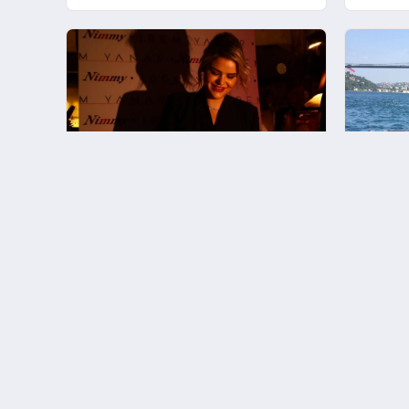
Bebeklerde Güvenli Uyku
geldi?
Standardına Yeni Bir Bakış Açısı
Getiriyor.
İrem Yanar’dan Günlük Makyajı
İş İnsa
Kolaylaştıran Yeni Ürün
liderliğ
ticare
ediyor
Gazete Burda - Gazete Haberleri
Gazete
Burda - Gazete Haberleri