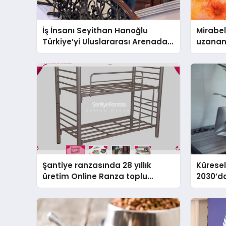
İş İnsanı Seyithan Hanoğlu
Mirabel
Türkiye’yi Uluslararası Arenada
uzanan
Tanıtmayı Hedefliyor
sürdür
Şantiye ranzasında 28 yıllık
Küresel
üretim Online Ranza toplu
2030’da
yaşam alanlarını tek elden
ulaşmas
donatıyor