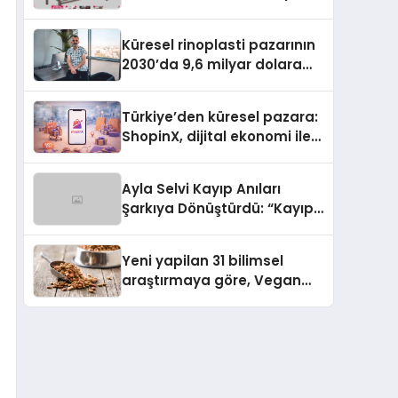
yaşam alanlarını tek elden
donatıyor
Küresel rinoplasti pazarının
2030’da 9,6 milyar dolara
ulaşması bekleniyor
Türkiye’den küresel pazara:
ShopinX, dijital ekonomi ile
gerçek dünya alışverişini bir
araya getirmeyi hedefliyor
Ayla Selvi Kayıp Anıları
Şarkıya Dönüştürdü: “Kayıp
Kasetler 1” 31 Temmuz’da
Yayında
Yeni yapilan 31 bilimsel
araştırmaya göre, Vegan
Köpek Maması ve Vegan
Kedi Mamasının İyi
Sindirildiğini Ortaya Koydu