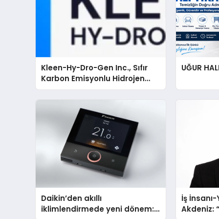
Kleen-Hy-Dro-Gen Inc., Sıfır
UĞUR HAL
Karbon Emisyonlu Hidrojen
Isıtma Teknolojisinde ISO ve
TSSA Düzenleyici Onaylarını
Aldı
Daikin’den akıllı
İş İnsanı
iklimlendirmede yeni dönem:
Akdeniz: “