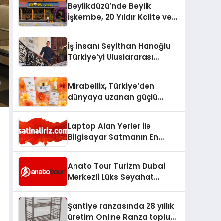
Beylikdüzü’nde Beylik
İşkembe, 20 Yıldır Kalite ve
Lezzetin Değişmeyen Adresi
İş İnsanı Seyithan Hanoğlu
Türkiye’yi Uluslararası
Arenada Tanıtmayı
Hedefliyor
Mirabellix, Türkiye’den
dünyaya uzanan güçlü
büyümesini sürdürüyor
Laptop Alan Yerler ile
Bilgisayar Satmanın En
Güvenli ve Karlı Yolu
Anato Tour Turizm Dubai
Merkezli Lüks Seyahat
Hizmetleriyle Küresel
Turizmde Öne Çıkıyor
Şantiye ranzasında 28 yıllık
üretim Online Ranza toplu