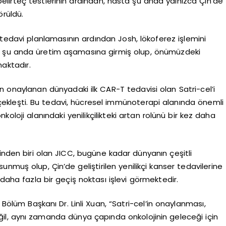
obelirteç testlerinin ardından, hasta şu anda yalnızca Çin’de
örüldü.
 tedavi planlamasının ardından Josh, lökoferez işlemini
i şu anda üretim aşamasına girmiş olup, önümüzdeki
aktadır.
in onaylanan dünyadaki ilk CAR-T tedavisi olan Satri-cel’i
kleşti. Bu tedavi, hücresel immünoterapi alanında önemli
koloji alanındaki yenilikçilikteki artan rolünü bir kez daha
inden biri olan JICC, bugüne kadar dünyanın çeşitli
nmuş olup, Çin’de geliştirilen yenilikçi kanser tedavilerine
 daha fazla bir geçiş noktası işlevi görmektedir.
 Bölüm Başkanı Dr. Linli Xuan, “Satri-cel’in onaylanması,
eğil, aynı zamanda dünya çapında onkolojinin geleceği için