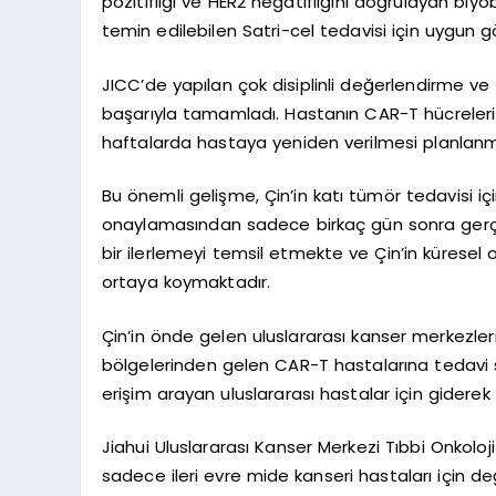
pozitifliği ve HER2 negatifliğini doğrulayan biy
temin edilebilen Satri-cel tedavisi için uygun g
JICC’de yapılan çok disiplinli değerlendirme ve
başarıyla tamamladı. Hastanın CAR-T hücreler
haftalarda hastaya yeniden verilmesi planlanm
Bu önemli gelişme, Çin’in katı tümör tedavisi iç
onaylamasından sadece birkaç gün sonra gerçe
bir ilerlemeyi temsil etmekte ve Çin’in küresel on
ortaya koymaktadır.
Çin’in önde gelen uluslararası kanser merkezler
bölgelerinden gelen CAR-T hastalarına tedavi su
erişim arayan uluslararası hastalar için giderek
Jiahui Uluslararası Kanser Merkezi Tıbbi Onkoloji
sadece ileri evre mide kanseri hastaları için d