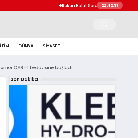
Bakan Bolat Sarp Gümrük Kapısı’nın Asya’ya
22:42:32
ITIM
DÜNYA
SIYASET
tı tümör CAR-T tedavisine başladı
Son Dakika