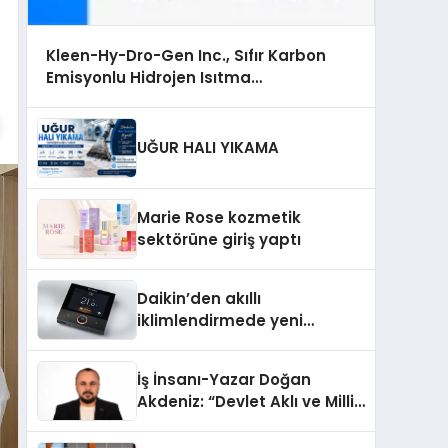
Kleen-Hy-Dro-Gen Inc., Sıfır Karbon
Emisyonlu Hidrojen Isıtma
Teknolojisinde ISO ve TSSA Düzenleyici
Onaylarını Aldı
UĞUR HALI YIKAMA
Marie Rose kozmetik
sektörüne giriş yaptı
Daikin’den akıllı
iklimlendirmede yeni
dönem: Madoka Plus
Türkiye’de
İş İnsanı-Yazar Doğan
Akdeniz: “Devlet Aklı ve Milli
Çıkarlar Her Şeyin
Üzerindedir”