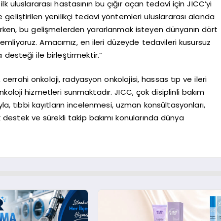
ilk uluslararası hastasının bu çığır açan tedavi için JICC’yi
eliştirilen yenilikçi tedavi yöntemleri uluslararası alanda
ken, bu gelişmelerden yararlanmak isteyen dünyanın dört
özlemliyoruz. Amacımız, en ileri düzeyde tedavileri kusursuz
 desteği ile birleştirmektir.”
, cerrahi onkoloji, radyasyon onkolojisi, hassas tıp ve ileri
oloji hizmetleri sunmaktadır. JICC, çok disiplinli bakım
yla, tıbbi kayıtların incelenmesi, uzman konsültasyonları,
tik destek ve sürekli takip bakımı konularında dünya