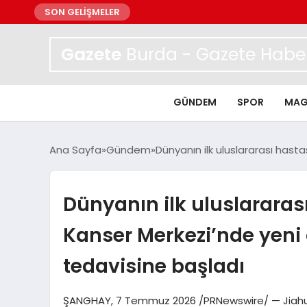
SON GELİŞMELER
Gazete
Burda - Gazete Haber
GÜNDEM
SPOR
MAG
Ana Sayfa
Gündem
Dünyanın ilk uluslararası hast
Dünyanın ilk uluslararası
Kanser Merkezi’nde yeni
tedavisine başladı
ŞANGHAY, 7 Temmuz 2026 /PRNewswire/ — Jiahui Ul