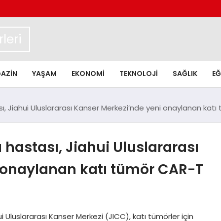
leri
AZIN
YAŞAM
EKONOMI
TEKNOLOJI
SAĞLIK
EĞ
ası, Jiahui Uluslararası Kanser Merkezi’nde yeni onaylanan ka
 hastası, Jiahui Uluslararası
 onaylanan katı tümör CAR-T
uslararası Kanser Merkezi (JICC), katı tümörler için