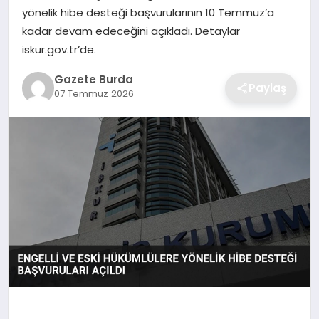
yönelik hibe desteği başvurularının 10 Temmuz’a
kadar devam edeceğini açıkladı. Detaylar
SAĞLIK
iskur.gov.tr’de.
EĞITIM
Gazete Burda
Paylaş
07 Temmuz 2026
DÜNYA
SIYASET