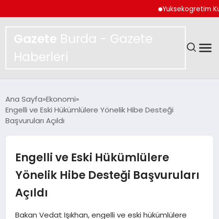
Yuksekogretim Kurulund
Gazete
Burda - Gazete
Haberleri
GÜNDEM
Ana Sayfa
Ekonomi
Engelli ve Eski Hükümlülere Yönelik Hibe Desteği
SPOR
Başvuruları Açıldı
MAGAZIN
Engelli ve Eski Hükümlülere
YAŞAM
Yönelik Hibe Desteği Başvuruları
Açıldı
EKONOMI
Bakan Vedat Işıkhan, engelli ve eski hükümlülere
TEKNOLOJI