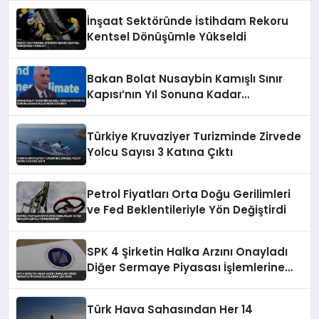
İnşaat Sektöründe İstihdam Rekoru
Kentsel Dönüşümle Yükseldi
Bakan Bolat Nusaybin Kamışlı Sınır
Kapısı’nın Yıl Sonuna Kadar
Açılacağını Duyurdu
Türkiye Kruvaziyer Turizminde Zirvede
Yolcu Sayısı 3 Katına Çıktı
Petrol Fiyatları Orta Doğu Gerilimleri
ve Fed Beklentileriyle Yön Değiştirdi
SPK 4 Şirketin Halka Arzını Onayladı
Diğer Sermaye Piyasası İşlemlerine
İzin Verdi
Türk Hava Sahasından Her 14