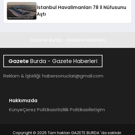
İstanbul Havalimanları 78 İl Nüfusunu
Aştı
Gazete Burda - Gazete Haberleri
Gazete
Burda - Gazete Haberleri
Reklam & İşbirliği:
habersonuclari@gmail.com
Hakkımızda
Künye
Çerez Politikası
Gizlilik Politikası
İletişim
Copyright © 2025 Tüm hakları GAZETE BURDA 'da saklıdır.