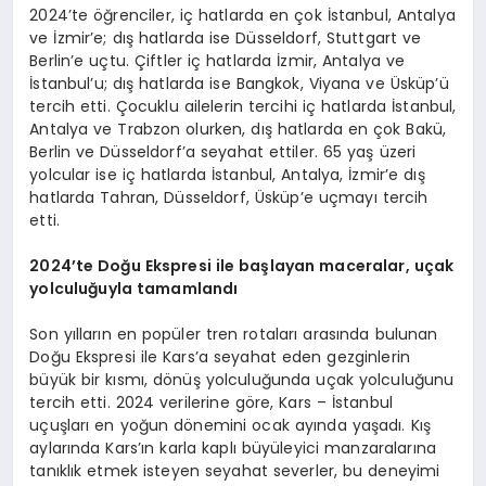
2024’te öğrenciler, iç hatlarda en çok İstanbul, Antalya
ve İzmir’e; dış hatlarda ise Düsseldorf, Stuttgart ve
Berlin’e uçtu. Çiftler iç hatlarda İzmir, Antalya ve
İstanbul’u; dış hatlarda ise Bangkok, Viyana ve Üsküp’ü
tercih etti. Çocuklu ailelerin tercihi iç hatlarda İstanbul,
Antalya ve Trabzon olurken, dış hatlarda en çok Bakü,
Berlin ve Düsseldorf’a seyahat ettiler. 65 yaş üzeri
yolcular ise iç hatlarda İstanbul, Antalya, İzmir’e dış
hatlarda Tahran, Düsseldorf, Üsküp’e uçmayı tercih
etti.
2024
’
te Doğu Ekspresi ile başlayan maceralar, uçak
yolculuğuyla tamamlandı
Son yılların en popüler tren rotaları arasında bulunan
Doğu Ekspresi ile Kars’a seyahat eden gezginlerin
büyük bir kısmı, dönüş yolculuğunda uçak yolculuğunu
tercih etti. 2024 verilerine göre, Kars – İstanbul
uçuşları en yoğun dönemini ocak ayında yaşadı. Kış
aylarında Kars’ın karla kaplı büyüleyici manzaralarına
tanıklık etmek isteyen seyahat severler, bu deneyimi