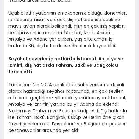
İstanbul arasında alıcı buldu.
Uçak bileti fiyatlarının en ekonomik olduğu dönemler,
iç hatlarda nisan ve ocak, dış hatlarda ise ocak ve
mayıs ayları olarak belirlendi. Yılın en çok iniş yapılan
destinasyonları arasında İstanbul, İzmir, Ankara,
Antalya ve Adana yer alırken, yaş ortalaması iç
hatlarda 36, dış hatlarda ise 35 olarak kaydedildi.
Seyahat severler iç hatlarda İstanbul, Antalya ve
İzmir
’
i, d
ış hatlarda Tahran, Bakü
ve Bangkok
’
u
tercih etti
Turna.com’un 2024 uçak bileti satış verilerine dayalı
olarak hazırladığı seyahat raporunda, en çok sevilen
rotalarda geçtiğimiz yıllardaki yerini koruyan İstanbul,
Antalya ve İzmir’in yanına bu yıl Adana da eklendi.
Sıralamayı Trabzon ve Bodrum takip etti. Dış hatlarda
ise Tahran, Bakü, Bangkok, Üsküp ve Berlin öne çıkan
favori şehirler oldu. Düsseldorf ve Belgrad da popüler
destinasyonlar arasında yer aldı.