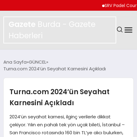
SRV Padel Court, Türki
Gazete
Burda - Gazete
Haberleri
GÜNDEM
Ana Sayfa
GÜNCEL
Turna.com 2024’ün Seyahat Karnesini Açıkladı
SPOR
MAGAZIN
Turna.com 2024’ün Seyahat
Karnesini Açıkladı
YAŞAM
2024’ün seyahat karnesi, ilginç verilerle dikkat
EKONOMI
çekiyor. Yılın en pahalı tek yön uçak bileti, İstanbul –
San Francisco rotasında 160 bin TL’ye alıcı bulurken,
TEKNOLOJI