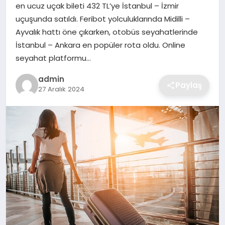
en ucuz uçak bileti 432 TL’ye İstanbul – İzmir
uçuşunda satıldı. Feribot yolculuklarında Midilli –
SAĞLIK
Ayvalık hattı öne çıkarken, otobüs seyahatlerinde
İstanbul – Ankara en popüler rota oldu. Online
EĞITIM
seyahat platformu…
DÜNYA
admin
Paylaş
27 Aralık 2024
SIYASET