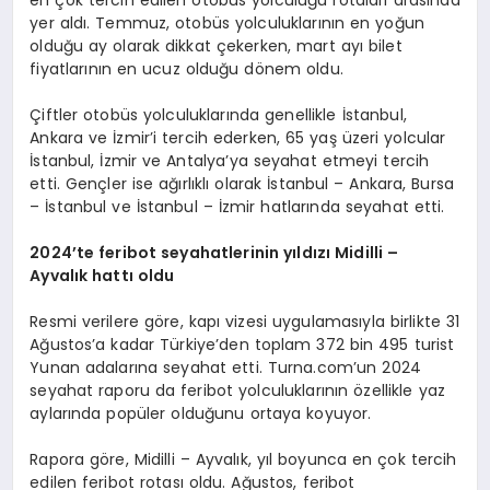
en çok tercih edilen otobüs yolculuğu rotaları arasında
yer aldı. Temmuz, otobüs yolculuklarının en yoğun
olduğu ay olarak dikkat çekerken, mart ayı bilet
fiyatlarının en ucuz olduğu dönem oldu.
Çiftler otobüs yolculuklarında genellikle İstanbul,
Ankara ve İzmir’i tercih ederken, 65 yaş üzeri yolcular
İstanbul, İzmir ve Antalya’ya seyahat etmeyi tercih
etti. Gençler ise ağırlıklı olarak İstanbul – Ankara, Bursa
– İstanbul ve İstanbul – İzmir hatlarında seyahat etti.
2024
’
te feribot seyahatlerinin yıldızı
Midilli –
Ayval
ı
k hatt
ı oldu
Resmi verilere göre, kapı vizesi uygulamasıyla birlikte 31
Ağustos’a kadar Türkiye’den toplam 372 bin 495 turist
Yunan adalarına seyahat etti. Turna.com’un 2024
seyahat raporu da feribot yolculuklarının özellikle yaz
aylarında popüler olduğunu ortaya koyuyor.
Rapora göre, Midilli – Ayvalık, yıl boyunca en çok tercih
edilen feribot rotası oldu. Ağustos, feribot