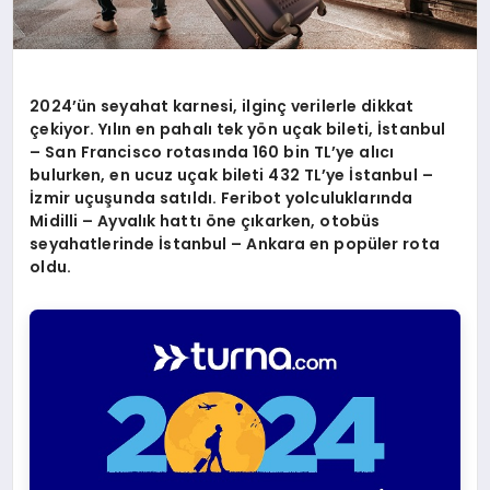
2024
’ün seyahat karnesi, ilginç verilerle dikkat
çekiyor. Yılın en pahalı tek y
ö
n uçak bileti, İstanbul
– San Francisco rotasında 160 bin TL
’
ye alıcı
bulurken, en ucuz uçak bileti 432 TL
’
ye İstanbul –
İzmir uçuşunda satıldı. Feribot yolculukları
nda
Midilli – Ayval
ı
k hatt
ı öne çıkarken, otobüs
seyahatlerinde İstanbul – Ankara en popüler rota
oldu.