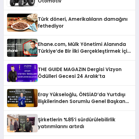
Otomotiv
Türk döneri, Amerikalıların damağını
fethediyor
Ehane.com, Mülk Yönetimi Alanında
Türkiye’de Bir İlki Gerçekleştirmek İçin
Yayında
THE GUIDE MAGAZIN Dergisi Vizyon
Ödülleri Gecesi 24 Aralık’ta
Eray Yükseloğlu, ÖNSİAD’da Yurtdışı
İlişkilerinden Sorumlu Genel Başkan
Yardımcısı Oldu
Şirketlerin %85’i sürdürülebilirlik
yatırımlarını artırdı