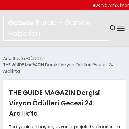
Derya Arms, İstanbul P
Gazete
Burda - Gazete
Haberleri
GÜNDEM
Ana Sayfa
GÜNCEL
THE GUIDE MAGAZIN Dergisi Vizyon Ödülleri Gecesi 24
SPOR
Aralık’ta
MAGAZIN
THE GUIDE MAGAZIN Dergisi
YAŞAM
Vizyon Ödülleri Gecesi 24
Aralık’ta
EKONOMI
Türkiye’nin en başarılı, vizyoner projeleri ve liderleri bu
TEKNOLOJI