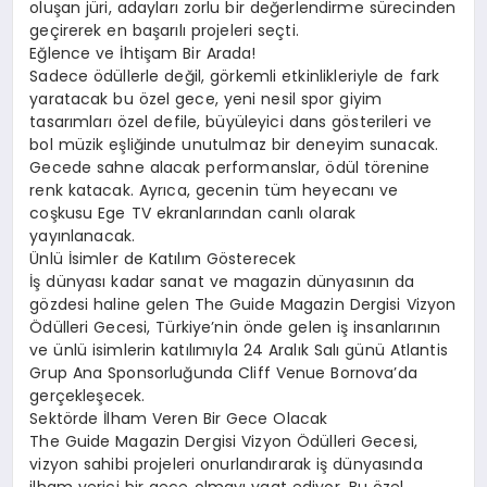
oluşan jüri, adayları zorlu bir değerlendirme sürecinden
geçirerek en başarılı projeleri seçti.
Eğlence ve İhtişam Bir Arada!
Sadece ödüllerle değil, görkemli etkinlikleriyle de fark
yaratacak bu özel gece, yeni nesil spor giyim
tasarımları özel defile, büyüleyici dans gösterileri ve
bol müzik eşliğinde unutulmaz bir deneyim sunacak.
Gecede sahne alacak performanslar, ödül törenine
renk katacak. Ayrıca, gecenin tüm heyecanı ve
coşkusu Ege TV ekranlarından canlı olarak
yayınlanacak.
Ünlü İsimler de Katılım Gösterecek
İş dünyası kadar sanat ve magazin dünyasının da
gözdesi haline gelen The Guide Magazin Dergisi Vizyon
Ödülleri Gecesi, Türkiye’nin önde gelen iş insanlarının
ve ünlü isimlerin katılımıyla 24 Aralık Salı günü Atlantis
Grup Ana Sponsorluğunda Cliff Venue Bornova’da
gerçekleşecek.
Sektörde İlham Veren Bir Gece Olacak
The Guide Magazin Dergisi Vizyon Ödülleri Gecesi,
vizyon sahibi projeleri onurlandırarak iş dünyasında