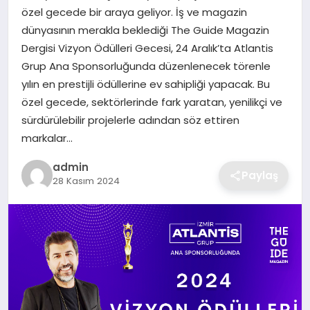
özel gecede bir araya geliyor. İş ve magazin
dünyasının merakla beklediği The Guide Magazin
SAĞLIK
Dergisi Vizyon Ödülleri Gecesi, 24 Aralık’ta Atlantis
Grup Ana Sponsorluğunda düzenlenecek törenle
EĞITIM
yılın en prestijli ödüllerine ev sahipliği yapacak. Bu
özel gecede, sektörlerinde fark yaratan, yenilikçi ve
DÜNYA
sürdürülebilir projelerle adından söz ettiren
markalar…
SIYASET
admin
Paylaş
28 Kasım 2024