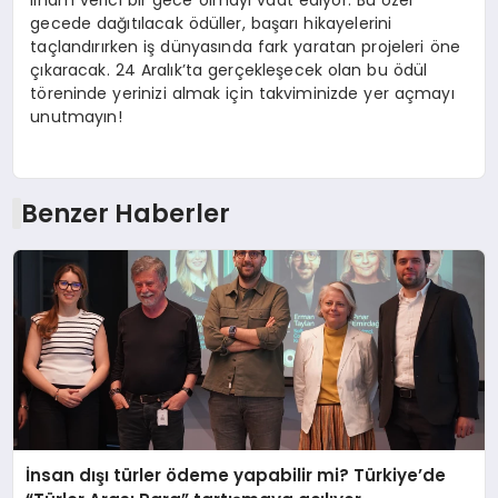
ilham verici bir gece olmayı vaat ediyor. Bu özel
gecede dağıtılacak ödüller, başarı hikayelerini
taçlandırırken iş dünyasında fark yaratan projeleri öne
çıkaracak. 24 Aralık’ta gerçekleşecek olan bu ödül
töreninde yerinizi almak için takviminizde yer açmayı
unutmayın!
Benzer Haberler
İnsan dışı türler ödeme yapabilir mi? Türkiye’de