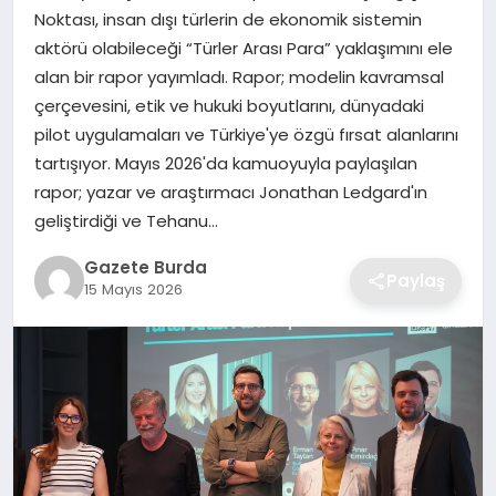
Noktası, insan dışı türlerin de ekonomik sistemin
aktörü olabileceği “Türler Arası Para” yaklaşımını ele
SAĞLIK
alan bir rapor yayımladı. Rapor; modelin kavramsal
çerçevesini, etik ve hukuki boyutlarını, dünyadaki
EĞITIM
pilot uygulamaları ve Türkiye'ye özgü fırsat alanlarını
tartışıyor. Mayıs 2026'da kamuoyuyla paylaşılan
DÜNYA
rapor; yazar ve araştırmacı Jonathan Ledgard'ın
geliştirdiği ve Tehanu…
SIYASET
Gazete Burda
Paylaş
15 Mayıs 2026