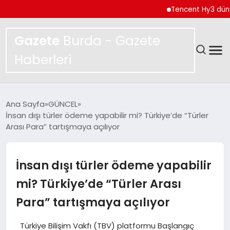
Tencent Hy3 dünya gene
Gazete
Burda - Gazete
Haberleri
GÜNDEM
Ana Sayfa
GÜNCEL
İnsan dışı türler ödeme yapabilir mi? Türkiye’de “Türler
SPOR
Arası Para” tartışmaya açılıyor
MAGAZIN
İnsan dışı türler ödeme yapabilir
YAŞAM
mi? Türkiye’de “Türler Arası
Para” tartışmaya açılıyor
EKONOMI
Türkiye Bilişim Vakfı (TBV) platformu Başlangıç
TEKNOLOJI