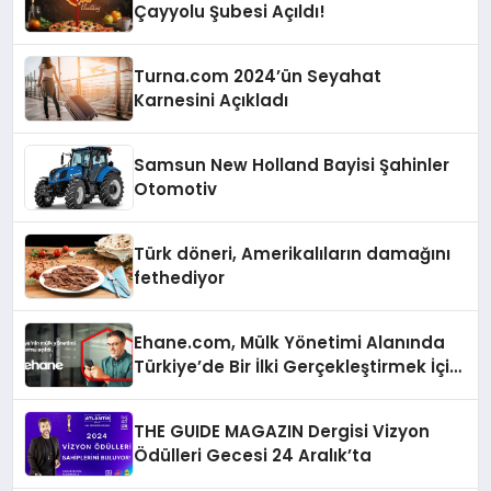
Çayyolu Şubesi Açıldı!
Turna.com 2024’ün Seyahat
Karnesini Açıkladı
Samsun New Holland Bayisi Şahinler
Otomotiv
Türk döneri, Amerikalıların damağını
fethediyor
Ehane.com, Mülk Yönetimi Alanında
Türkiye’de Bir İlki Gerçekleştirmek İçin
Yayında
THE GUIDE MAGAZIN Dergisi Vizyon
Ödülleri Gecesi 24 Aralık’ta