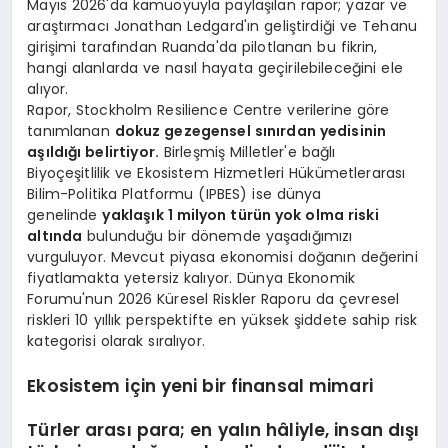
Mayıs 2026'da kamuoyuyla paylaşılan rapor; yazar ve
araştırmacı Jonathan Ledgard'ın geliştirdiği ve Tehanu
girişimi tarafından Ruanda'da pilotlanan bu fikrin,
hangi alanlarda ve nasıl hayata geçirilebileceğini ele
alıyor.
Rapor, Stockholm Resilience Centre verilerine göre
tanımlanan
dokuz gezegensel sınırdan yedisinin
aşıldığı belirtiyor.
Birleşmiş Milletler'e bağlı
Biyoçeşitlilik ve Ekosistem Hizmetleri Hükümetlerarası
Bilim-Politika Platformu (IPBES) ise dünya
genelinde
yaklaşık 1 milyon türün yok olma riski
altında
bulunduğu bir dönemde yaşadığımızı
vurguluyor. Mevcut piyasa ekonomisi doğanın değerini
fiyatlamakta yetersiz kalıyor. Dünya Ekonomik
Forumu'nun 2026 Küresel Riskler Raporu da çevresel
riskleri 10 yıllık perspektifte en yüksek şiddete sahip risk
kategorisi olarak sıralıyor.
Ekosistem için yeni bir finansal mimari
Türler arası para; en yalın hâliyle, insan dışı