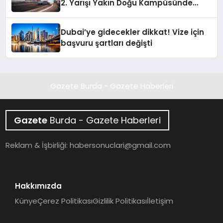
2. Yarışı Yakın Doğu Kampüsünde
Gerçekleştirildi
Dubai’ye gidecekler dikkat! Vize için
başvuru şartları değişti
Gazete Burda - Gazete Haberleri
Gazete
Burda - Gazete Haberleri
Reklam & İşbirliği:
habersonuclari@gmail.com
Hakkımızda
Künye
Çerez Politikası
Gizlilik Politikası
İletişim