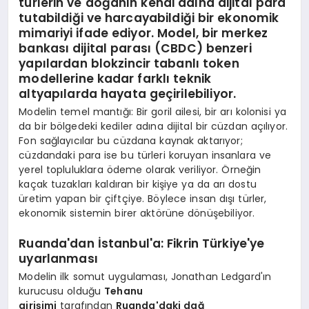
türlerin ve doğanın kendi adına dijital para
tutabildiği ve harcayabildiği bir ekonomik
mimariyi ifade ediyor. Model, bir merkez
bankası dijital parası (CBDC) benzeri
yapılardan blokzincir tabanlı token
modellerine kadar farklı teknik
altyapılarda hayata geçirilebiliyor.
Modelin temel mantığı: Bir goril ailesi, bir arı kolonisi ya
da bir bölgedeki kediler adına dijital bir cüzdan açılıyor.
Fon sağlayıcılar bu cüzdana kaynak aktarıyor;
cüzdandaki para ise bu türleri koruyan insanlara ve
yerel topluluklara ödeme olarak veriliyor. Örneğin
kaçak tuzakları kaldıran bir kişiye ya da arı dostu
üretim yapan bir çiftçiye. Böylece insan dışı türler,
ekonomik sistemin birer aktörüne dönüşebiliyor.
Ruanda'dan İstanbul'a: Fikrin Türkiye'ye
uyarlanması
Modelin ilk somut uygulaması, Jonathan Ledgard'ın
kurucusu olduğu
Tehanu
girişimi
tarafından
Ruanda'daki dağ