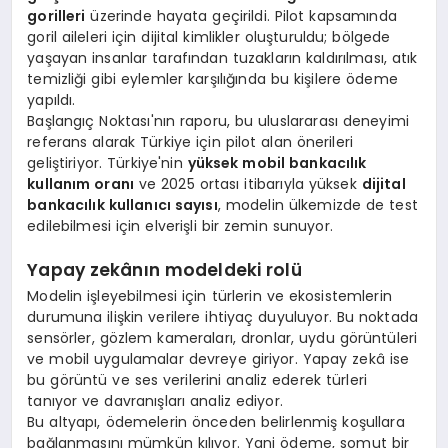
gorilleri
üzerinde hayata geçirildi. Pilot kapsamında
goril aileleri için dijital kimlikler oluşturuldu; bölgede
yaşayan insanlar tarafından tuzakların kaldırılması, atık
temizliği gibi eylemler karşılığında bu kişilere ödeme
yapıldı.
Başlangıç Noktası'nın raporu, bu uluslararası deneyimi
referans alarak Türkiye için pilot alan önerileri
geliştiriyor. Türkiye'nin
yüksek mobil bankacılık
kullanım oranı
ve 2025 ortası itibarıyla yüksek
dijital
bankacılık kullanıcı sayısı
, modelin ülkemizde de test
edilebilmesi için elverişli bir zemin sunuyor.
Yapay zekânın modeldeki rolü
Modelin işleyebilmesi için türlerin ve ekosistemlerin
durumuna ilişkin verilere ihtiyaç duyuluyor. Bu noktada
sensörler, gözlem kameraları, dronlar, uydu görüntüleri
ve mobil uygulamalar devreye giriyor. Yapay zekâ ise
bu görüntü ve ses verilerini analiz ederek türleri
tanıyor ve davranışları analiz ediyor.
Bu altyapı, ödemelerin önceden belirlenmiş koşullara
bağlanmasını mümkün kılıyor. Yani ödeme, somut bir