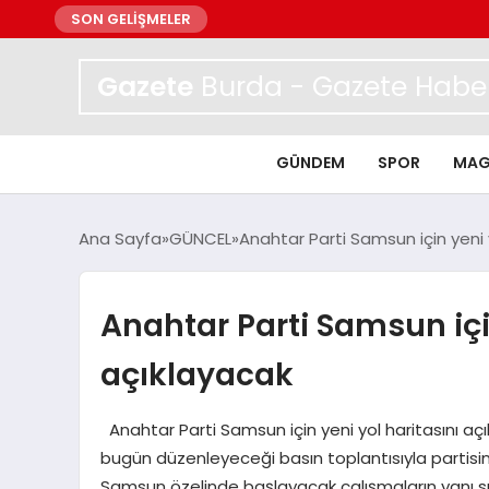
SON GELİŞMELER
Gazete
Burda - Gazete Haber
GÜNDEM
SPOR
MAG
Ana Sayfa
GÜNCEL
Anahtar Parti Samsun için yeni 
Anahtar Parti Samsun için
açıklayacak
Anahtar Parti Samsun için yeni yol haritasını 
bugün düzenleyeceği basın toplantısıyla partisi
Samsun özelinde başlayacak çalışmaların yanı sı