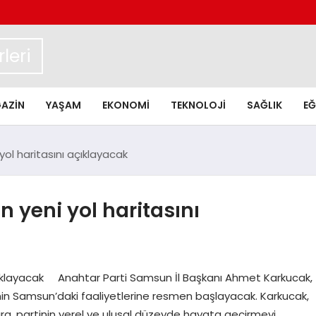
leri
AZIN
YAŞAM
EKONOMI
TEKNOLOJI
SAĞLIK
EĞ
yol haritasını açıklayacak
 yeni yol haritasını
açıklayacak Anahtar Parti Samsun İl Başkanı Ahmet Karkucak,
nin Samsun’daki faaliyetlerine resmen başlayacak. Karkucak,
ra, partinin yerel ve ulusal düzeyde hayata geçirmeyi