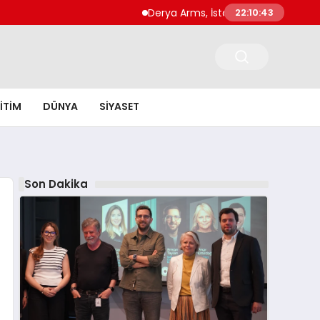
Derya Arms, İstanbul Prohunt 2026’da yeni
22:10:44
ITIM
DÜNYA
SIYASET
Son Dakika