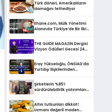
Türk döneri, Amerikalıların
damağını fethediyor
Ehane.com, Mülk Yönetimi
Alanında Türkiye’de Bir İlki
Gerçekleştirmek İçin
Yayında
THE GUIDE MAGAZIN Dergisi
Vizyon Ödülleri Gecesi 24
Aralık’ta
Eray Yükseloğlu, ÖNSİAD’da
Yurtdışı İlişkilerinden
Sorumlu Genel Başkan
Yardımcısı Oldu
Şirketlerin %85’i
sürdürülebilirlik yatırımlarını
artırdı
Altın tutkunları dikkat!
Uzmanı değerli maden