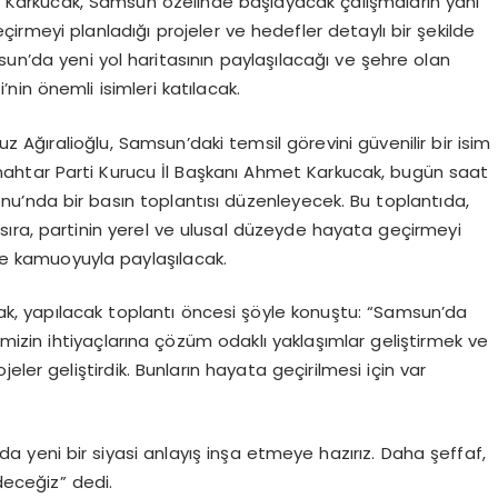
 Karkucak, Samsun özelinde başlayacak çalışmaların yanı
çirmeyi planladığı projeler ve hedefler detaylı bir şekilde
n’da yeni yol haritasının paylaşılacağı ve şehre olan
’nin önemli isimleri katılacak.
uz Ağıralioğlu, Samsun’daki temsil görevini güvenilir bir isim
nahtar Parti Kurucu İl Başkanı Ahmet Karkucak, bugün saat
nu’nda bir basın toplantısı düzenleyecek. Bu toplantıda,
ıra, partinin yerel ve ulusal düzeyde hayata geçirmeyi
lde kamuoyuyla paylaşılacak.
k, yapılacak toplantı öncesi şöyle konuştu: “Samsun’da
ehrimizin ihtiyaçlarına çözüm odaklı yaklaşımlar geliştirmek ve
ojeler geliştirdik. Bunların hayata geçirilmesi için var
a yeni bir siyasi anlayış inşa etmeye hazırız. Daha şeffaf,
deceğiz” dedi.