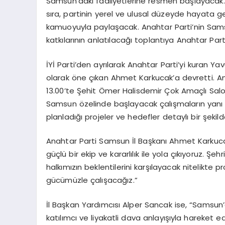
Samsun’daki faaliyetlerine resmen başlayacak.
sıra, partinin yerel ve ulusal düzeyde hayata ge
kamuoyuyla paylaşacak. Anahtar Parti’nin Samsu
katkılarının anlatılacağı toplantıya Anahtar Parti
İYİ Parti’den ayrılarak Anahtar Parti’yi kuran Yav
olarak öne çıkan Ahmet Karkucak’a devretti. A
13.00’te Şehit Ömer Halisdemir Çok Amaçlı Salo
Samsun özelinde başlayacak çalışmaların yanı s
planladığı projeler ve hedefler detaylı bir şeki
Anahtar Parti Samsun İl Başkanı Ahmet Karkuca
güçlü bir ekip ve kararlılık ile yola çıkıyoruz. Ş
halkımızın beklentilerini karşılayacak nitelikte pr
gücümüzle çalışacağız.”
İl Başkan Yardımcısı Alper Sancak ise, “Samsun’d
katılımcı ve liyakatli dava anlayışıyla hareket e