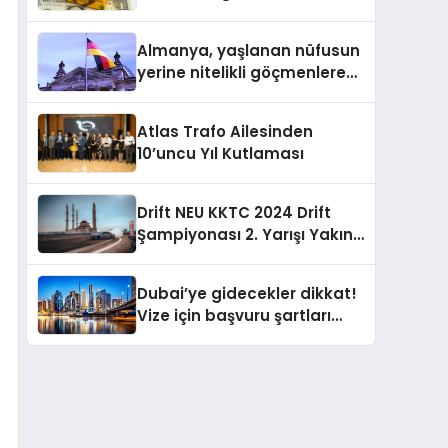
yatırımcılarını uyardı!
Almanya, yaşlanan nüfusun
yerine nitelikli göçmenlere
kapılarını açıyor
Atlas Trafo Ailesinden
10’uncu Yıl Kutlaması
Drift NEU KKTC 2024 Drift
Şampiyonası 2. Yarışı Yakın
Doğu Kampüsünde
Gerçekleştirildi
Dubai’ye gidecekler dikkat!
Vize için başvuru şartları
değişti