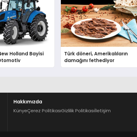
ew Holland Bayisi
Türk döneri, Amerikalıların
Otomotiv
damağını fethediyor
Hakkımızda
Künye
Çerez Politikası
Gizlilik Politikası
İletişim