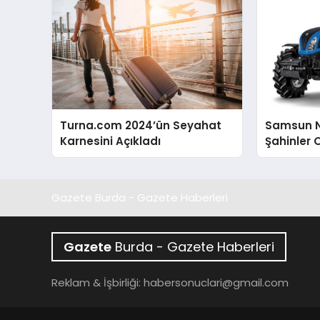
Turna.com 2024’ün Seyahat
Samsun N
Karnesini Açıkladı
Şahinler 
Gazete Burda - Gazete Haberleri
Gazete
Burda - Gazete Haberleri
Reklam & İşbirliği:
habersonuclari@gmail.com