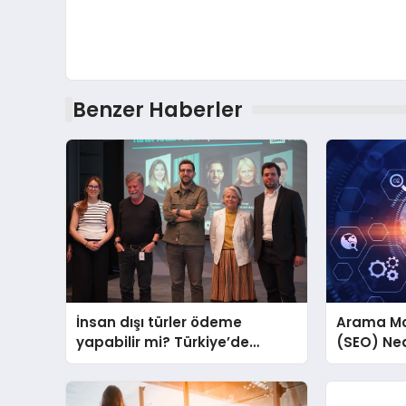
Benzer Haberler
İnsan dışı türler ödeme
Arama Mo
yapabilir mi? Türkiye’de
(SEO) Ned
“Türler Arası Para” tartışmaya
açılıyor