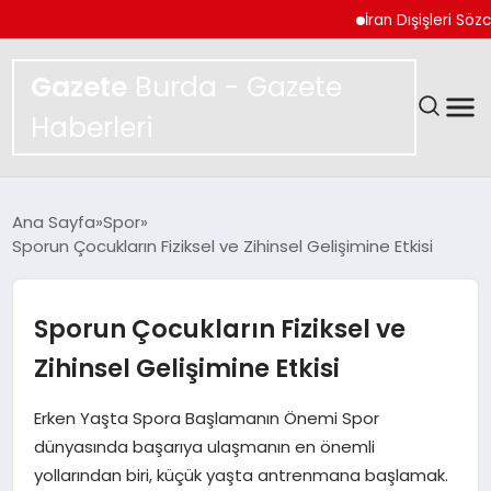
İran Dışişleri Sözcüsü
Gazete
Burda - Gazete
Haberleri
GÜNDEM
Ana Sayfa
Spor
Sporun Çocukların Fiziksel ve Zihinsel Gelişimine Etkisi
SPOR
MAGAZIN
Sporun Çocukların Fiziksel ve
Zihinsel Gelişimine Etkisi
YAŞAM
Erken Yaşta Spora Başlamanın Önemi Spor
EKONOMI
dünyasında başarıya ulaşmanın en önemli
yollarından biri, küçük yaşta antrenmana başlamak.
TEKNOLOJI