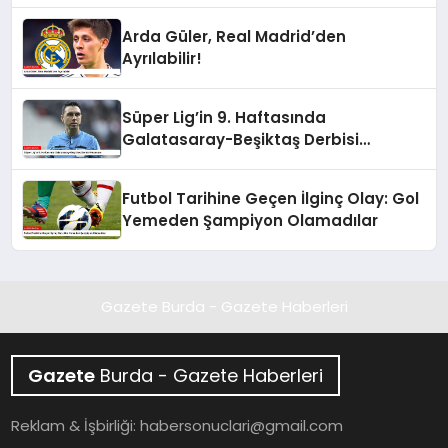
Arda Güler, Real Madrid’den
Ayrılabilir!
Süper Lig’in 9. Haftasında
Galatasaray-Beşiktaş Derbisi
Heyecanı
Futbol Tarihine Geçen İlginç Olay: Gol
Yemeden Şampiyon Olamadılar
Gazete Burda - Gazete Haberleri
Gazete
Burda - Gazete Haberleri
Reklam & İşbirliği:
habersonuclari@gmail.com