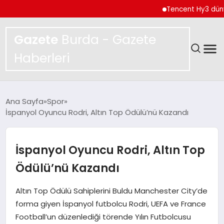
Tencent Hy3 dünya gen
Gazete
Burda - Gazete
Haberleri
GÜNDEM
Ana Sayfa
Spor
İspanyol Oyuncu Rodri, Altın Top Ödülü’nü Kazandı
SPOR
MAGAZIN
İspanyol Oyuncu Rodri, Altın Top
Ödülü’nü Kazandı
YAŞAM
Altın Top Ödülü Sahiplerini Buldu Manchester City’de
EKONOMI
forma giyen İspanyol futbolcu Rodri, UEFA ve France
Football’un düzenlediği törende Yılın Futbolcusu
TEKNOLOJI