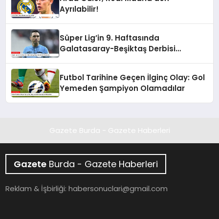
Ayrılabilir!
Süper Lig’in 9. Haftasında
Galatasaray-Beşiktaş Derbisi
Heyecanı
Futbol Tarihine Geçen İlginç Olay: Gol
Yemeden Şampiyon Olamadılar
Gazete Burda - Gazete Haberleri
Gazete
Burda - Gazete Haberleri
Reklam & İşbirliği:
habersonuclari@gmail.com