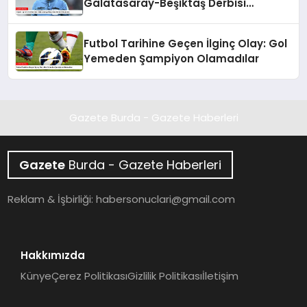
Galatasaray-Beşiktaş Derbisi
Heyecanı
Futbol Tarihine Geçen İlginç Olay: Gol
Yemeden Şampiyon Olamadılar
Gazete Burda - Gazete Haberleri
Gazete
Burda - Gazete Haberleri
Reklam & İşbirliği:
habersonuclari@gmail.com
Hakkımızda
Künye
Çerez Politikası
Gizlilik Politikası
İletişim