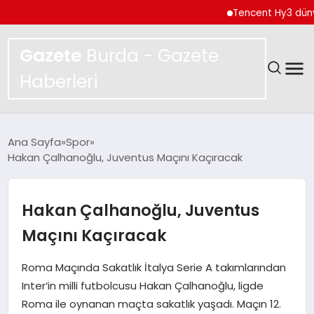
Tencent Hy3 dünya gen
Gazete
Burda - Gazete
Haberleri
GÜNDEM
Ana Sayfa
Spor
Hakan Çalhanoğlu, Juventus Maçını Kaçıracak
SPOR
MAGAZIN
Hakan Çalhanoğlu, Juventus
Maçını Kaçıracak
YAŞAM
Roma Maçında Sakatlık İtalya Serie A takımlarından
EKONOMI
Inter‘in milli futbolcusu Hakan Çalhanoğlu, ligde
Roma ile oynanan maçta sakatlık yaşadı. Maçın 12.
TEKNOLOJI