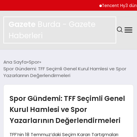
Tencent Hy3 dünya ge
Gazete
Burda - Gazete
Haberleri
GÜNDEM
Ana Sayfa
Spor
Spor Gündemi: TFF Seçimli Genel Kurul Hamlesi ve Spor
SPOR
Yazarlarının Değerlendirmeleri
MAGAZIN
Spor Gündemi: TFF Seçimli Genel
YAŞAM
Kurul Hamlesi ve Spor
Yazarlarının Değerlendirmeleri
EKONOMI
TFF’nin 18 Temmuz’daki Seçim Kararı Tartışmaları
TEKNOLOJI