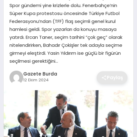
Spor gündemi yine krizlerle dolu. Fenerbahçe’nin
Süper Kupa protestosu öncesinde Türkiye Futbol
SAĞLIK
Federasyonu’ndan (TFF) flaş seçimli genel kurul
hamlesi geldi. Spor yazarları da konuyu masaya
EĞITIM
yatırdı. Ercan Taner, seçim tarihini “çok geç” olarak
nitelendirirken, Bahadır Çokişler tek adayla seçime
DÜNYA
girmeyi eleştirdi. Yasin Yıldırım ise güçlü bir figürün
seçilmesi gerektiğini…
SIYASET
Gazete Burda
Paylaş
12 Ekim 2024