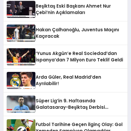
Beşiktaş Eski Başkanı Ahmet Nur
Çebi’nin Açıklamaları
Hakan Çalhanoğlu, Juventus Maçını
Kaçıracak
‘Yunus Akgün’e Real Sociedad’dan
İspanya’dan 7 Milyon Euro Teklif Geldi
Arda Güler, Real Madrid’den
Ayrılabilir!
Süper Lig’in 9. Haftasında
Galatasaray-Beşiktaş Derbisi
Heyecanı
Futbol Tarihine Geçen İlginç Olay: Gol
Yemeden Şampiyon Olamadılar