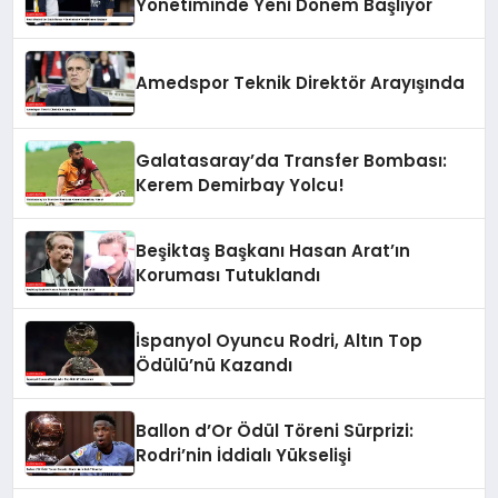
Yönetiminde Yeni Dönem Başlıyor
Amedspor Teknik Direktör Arayışında
Galatasaray’da Transfer Bombası:
Kerem Demirbay Yolcu!
Beşiktaş Başkanı Hasan Arat’ın
Koruması Tutuklandı
İspanyol Oyuncu Rodri, Altın Top
Ödülü’nü Kazandı
Ballon d’Or Ödül Töreni Sürprizi:
Rodri’nin İddialı Yükselişi