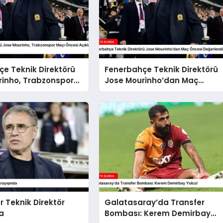
e Teknik Direktörü
Fenerbahçe Teknik Direktörü
rinho, Trabzonspor
Jose Mourinho’dan Maç
esi Açıklamalarda
Öncesi Değerlendirmeler
 Teknik Direktör
Galatasaray’da Transfer
a
Bombası: Kerem Demirbay