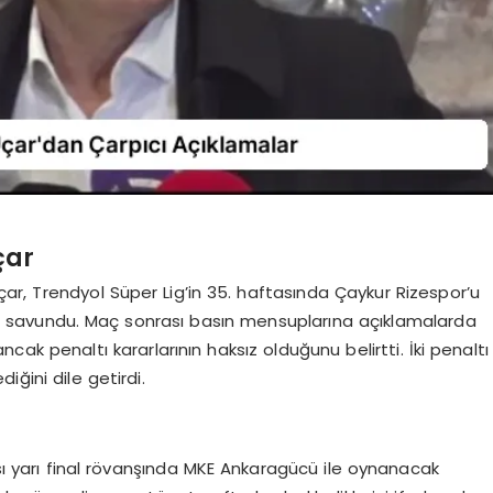
çar
ar, Trendyol Süper Lig’in 35. haftasında Çaykur Rizespor’u
ini savundu. Maç sonrası basın mensuplarına açıklamalarda
ncak penaltı kararlarının haksız olduğunu belirtti. İki penaltı
iğini dile getirdi.
ası yarı final rövanşında MKE Ankaragücü ile oynanacak