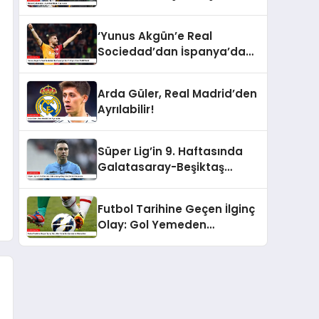
‘Yunus Akgün’e Real
Sociedad’dan İspanya’dan
7 Milyon Euro Teklif Geldi
Arda Güler, Real Madrid’den
Ayrılabilir!
Süper Lig’in 9. Haftasında
Galatasaray-Beşiktaş
Derbisi Heyecanı
Futbol Tarihine Geçen İlginç
Olay: Gol Yemeden
Şampiyon Olamadılar