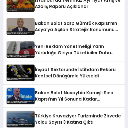
İstanbul’da Temmuz Ayı Fiyat Artış ve
Azalış Raporu Açıklandı
Bakan Bolat Sarp Gümrük Kapısı’nın
Asya’ya Açılan Stratejik Konumunu
Açıkladı
Yeni Reklam Yönetmeliği Yarın
Yürürlüğe Giriyor Tüketiciler Daha
Güçlü Korunacak
İnşaat Sektöründe İstihdam Rekoru
Kentsel Dönüşümle Yükseldi
Bakan Bolat Nusaybin Kamışlı Sınır
Kapısı’nın Yıl Sonuna Kadar
Açılacağını Duyurdu
Türkiye Kruvaziyer Turizminde Zirvede
Yolcu Sayısı 3 Katına Çıktı