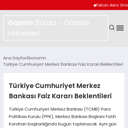
Falcon Aero Group, Kür
Gazete
Burda - Gazete
Haberleri
GÜNDEM
Ana Sayfa
Ekonomi
Türkiye Cumhuriyet Merkez Bankası Faiz Kararı Beklentileri
SPOR
MAGAZIN
Türkiye Cumhuriyet Merkez
Bankası Faiz Kararı Beklentileri
YAŞAM
Türkiye Cumhuriyet Merkez Bankası (TCMB) Para
EKONOMI
Politikası Kurulu (PPK), Merkez Bankası Başkanı Fatih
Karahan başkanlığında bugün toplanacak. Aynı gün
TEKNOLOJI