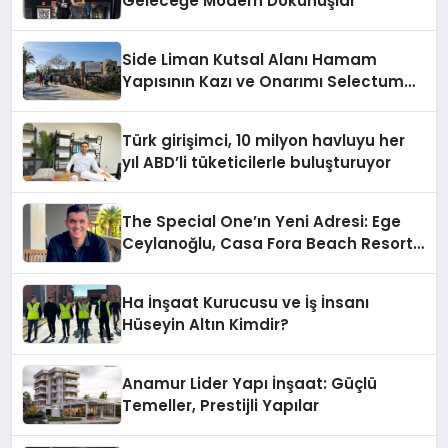
Geleceğe Modern Dokunuşlar
Side Liman Kutsal Alanı Hamam
Yapısının Kazı ve Onarımı Selectum
Hotels&Resorts’un da Katkılarıyla
Tamamlandı
Türk girişimci, 10 milyon havluyu her
yıl ABD’li tüketicilerle buluşturuyor
The Special One’ın Yeni Adresi: Ege
Ceylanoğlu, Casa Fora Beach Resort
Hotel’i Zirveye Taşımaya Geliyor!
Ha İnşaat Kurucusu ve İş İnsanı
Hüseyin Altın Kimdir?
Anamur Lider Yapı İnşaat: Güçlü
Temeller, Prestijli Yapılar