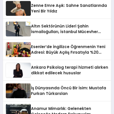
Zenne Emre Aşık: Sahne Sanatlarında
Yeni Bir Yıldız
Altın Sektörünün Lideri Şahin
İsmailoğulları, İstanbul Mücevher
Fuarı’nda Parladı ￼
Esenler’de İngilizce Öğrenmenin Yeni
Adresi: Büyük Açılış Fırsatıyla %20
İndirim!
Ankara Psikolog terapi hizmeti alırken
dikkat edilecek hususlar
İş Dünyasında Öncü Bir İsim: Mustafa
Furkan Türkarslan
Anamur Mimarlık: Gelenekten