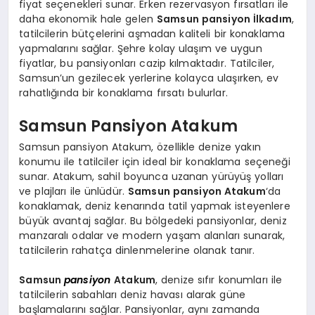
fiyat seçenekleri sunar. Erken rezervasyon fırsatları ile
daha ekonomik hale gelen
Samsun pansiyon İlkadım
,
tatilcilerin bütçelerini aşmadan kaliteli bir konaklama
yapmalarını sağlar. Şehre kolay ulaşım ve uygun
fiyatlar, bu pansiyonları cazip kılmaktadır. Tatilciler,
Samsun’un gezilecek yerlerine kolayca ulaşırken, ev
rahatlığında bir konaklama fırsatı bulurlar.
Samsun Pansiyon Atakum
Samsun pansiyon Atakum, özellikle denize yakın
konumu ile tatilciler için ideal bir konaklama seçeneği
sunar. Atakum, sahil boyunca uzanan yürüyüş yolları
ve plajları ile ünlüdür.
Samsun pansiyon Atakum
‘da
konaklamak, deniz kenarında tatil yapmak isteyenlere
büyük avantaj sağlar. Bu bölgedeki pansiyonlar, deniz
manzaralı odalar ve modern yaşam alanları sunarak,
tatilcilerin rahatça dinlenmelerine olanak tanır.
Samsun
pansiyon
Atakum
, denize sıfır konumları ile
tatilcilerin sabahları deniz havası alarak güne
başlamalarını sağlar. Pansiyonlar, aynı zamanda