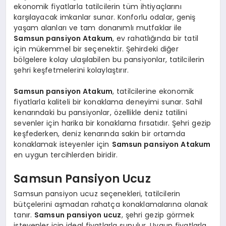
ekonomik fiyatlarla tatilcilerin tüm ihtiyaçlarını
karşılayacak imkanlar sunar. Konforlu odalar, geniş
yaşam alanları ve tam donanımlı mutfaklar ile
Samsun pansiyon Atakum
, ev rahatlığında bir tatil
için mükemmel bir seçenektir. Şehirdeki diğer
bölgelere kolay ulaşılabilen bu pansiyonlar, tatilcilerin
şehri keşfetmelerini kolaylaştırır.
Samsun pansiyon Atakum
, tatilcilerine ekonomik
fiyatlarla kaliteli bir konaklama deneyimi sunar. Sahil
kenarındaki bu pansiyonlar, özellikle deniz tatilini
sevenler için harika bir konaklama fırsatıdır. Şehri gezip
keşfederken, deniz kenarında sakin bir ortamda
konaklamak isteyenler için
Samsun pansiyon Atakum
en uygun tercihlerden biridir.
Samsun Pansiyon Ucuz
Samsun pansiyon ucuz seçenekleri, tatilcilerin
bütçelerini aşmadan rahatça konaklamalarına olanak
tanır.
Samsun pansiyon ucuz
, şehri gezip görmek
isteyenler için ideal fiyatlarla sunulur. Uygun fiyatlarla