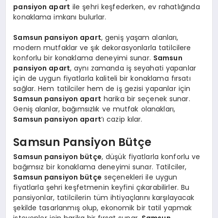
pansiyon apart
ile şehri keşfederken, ev rahatlığında
konaklama imkanı bulurlar.
Samsun pansiyon apart
, geniş yaşam alanları,
modern mutfaklar ve şık dekorasyonlarla tatilcilere
konforlu bir konaklama deneyimi sunar.
Samsun
pansiyon apart
, aynı zamanda iş seyahati yapanlar
için de uygun fiyatlarla kaliteli bir konaklama fırsatı
sağlar. Hem tatilciler hem de iş gezisi yapanlar için
Samsun pansiyon apart
harika bir seçenek sunar.
Geniş alanlar, bağımsızlık ve mutfak olanakları,
Samsun pansiyon apart
‘ı cazip kılar.
Samsun Pansiyon Bütçe
Samsun pansiyon bütçe
, düşük fiyatlarla konforlu ve
bağımsız bir konaklama deneyimi sunar. Tatilciler,
Samsun pansiyon bütçe
seçenekleri ile uygun
fiyatlarla şehri keşfetmenin keyfini çıkarabilirler. Bu
pansiyonlar, tatilcilerin tüm ihtiyaçlarını karşılayacak
şekilde tasarlanmış olup, ekonomik bir tatil yapmak
isteyenler için harika bir fırsat sunar.
Samsun