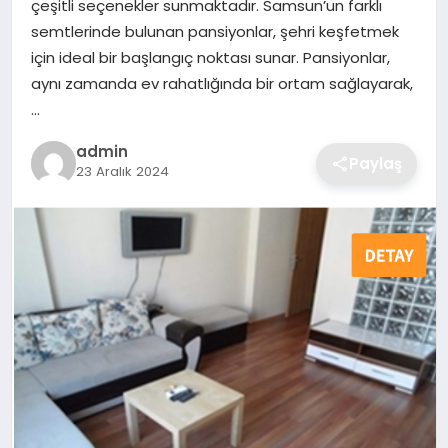
çeşitli seçenekler sunmaktadır. Samsun’un farklı
semtlerinde bulunan pansiyonlar, şehri keşfetmek
SAĞLIK
için ideal bir başlangıç noktası sunar. Pansiyonlar,
aynı zamanda ev rahatlığında bir ortam sağlayarak,
EĞITIM
…
admin
DÜNYA
Paylaş
23 Aralık 2024
SIYASET