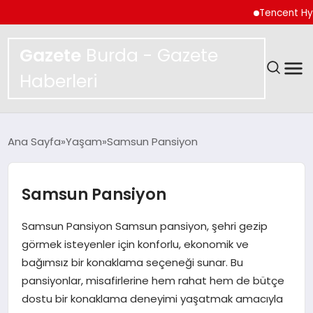
Tencent Hy3 düny
Gazete
Burda - Gazete
Haberleri
GÜNDEM
Ana Sayfa
Yaşam
Samsun Pansiyon
SPOR
Samsun Pansiyon
MAGAZIN
Samsun Pansiyon Samsun pansiyon, şehri gezip
YAŞAM
görmek isteyenler için konforlu, ekonomik ve
bağımsız bir konaklama seçeneği sunar. Bu
EKONOMI
pansiyonlar, misafirlerine hem rahat hem de bütçe
dostu bir konaklama deneyimi yaşatmak amacıyla
TEKNOLOJI