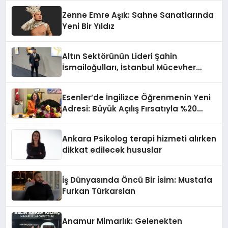
Zenne Emre Aşık: Sahne Sanatlarında
Yeni Bir Yıldız
Altın Sektörünün Lideri Şahin
İsmailoğulları, İstanbul Mücevher
Fuarı’nda Parladı ￼
Esenler’de İngilizce Öğrenmenin Yeni
Adresi: Büyük Açılış Fırsatıyla %20
İndirim!
Ankara Psikolog terapi hizmeti alırken
dikkat edilecek hususlar
İş Dünyasında Öncü Bir İsim: Mustafa
Furkan Türkarslan
Anamur Mimarlık: Gelenekten