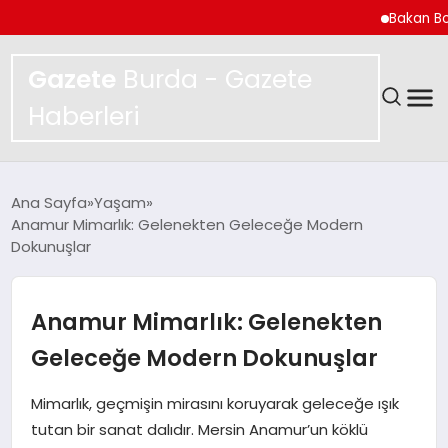
Bakan Bolat Sarp 
Gazete
Burda - Gazete
Haberleri
GÜNDEM
Ana Sayfa
Yaşam
Anamur Mimarlık: Gelenekten Geleceğe Modern
SPOR
Dokunuşlar
MAGAZIN
Anamur Mimarlık: Gelenekten
YAŞAM
Geleceğe Modern Dokunuşlar
EKONOMI
Mimarlık, geçmişin mirasını koruyarak geleceğe ışık
tutan bir sanat dalıdır. Mersin Anamur’un köklü
TEKNOLOJI