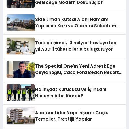
Geleceğe Modern Dokunuşlar
Side Liman Kutsal Alanı Hamam
Yapısının Kazı ve Onarımı Selectum
Hotels&Resorts’un da Katkılarıyla
Tamamlandı
Türk girişimci, 10 milyon havluyu her
yıl ABD’li tüketicilerle buluşturuyor
The Special One’ın Yeni Adresi: Ege
Ceylanoğlu, Casa Fora Beach Resort
Hotel’i Zirveye Taşımaya Geliyor!
Ha İnşaat Kurucusu ve İş İnsanı
Hüseyin Altın Kimdir?
Anamur Lider Yapı İnşaat: Güçlü
Temeller, Prestijli Yapılar