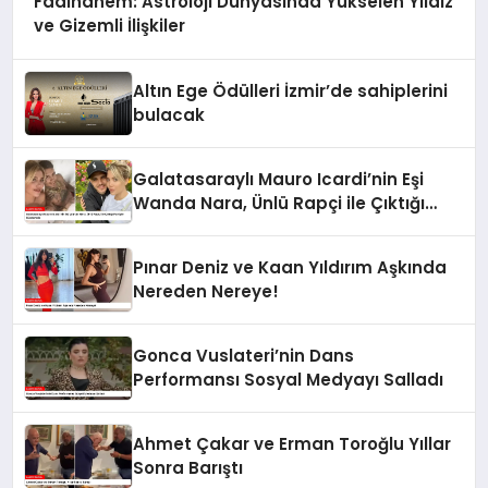
Faalhanem: Astroloji Dünyasında Yükselen Yıldız
ve Gizemli İlişkiler
Altın Ege Ödülleri İzmir’de sahiplerini
bulacak
Galatasaraylı Mauro Icardi’nin Eşi
Wanda Nara, Ünlü Rapçi ile Çıktığı
Partiyle Gündemde
Pınar Deniz ve Kaan Yıldırım Aşkında
Nereden Nereye!
Gonca Vuslateri’nin Dans
Performansı Sosyal Medyayı Salladı
Ahmet Çakar ve Erman Toroğlu Yıllar
Sonra Barıştı