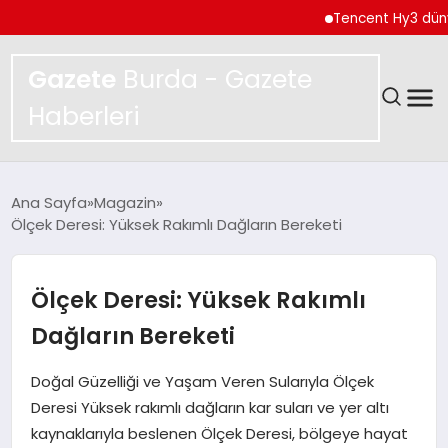
Tencent Hy3 dünya ge
Gazete
Burda - Gazete
Haberleri
GÜNDEM
Ana Sayfa
Magazin
Ölçek Deresi: Yüksek Rakımlı Dağların Bereketi
SPOR
MAGAZIN
Ölçek Deresi: Yüksek Rakımlı
Dağların Bereketi
YAŞAM
Doğal Güzelliği ve Yaşam Veren Sularıyla Ölçek
EKONOMI
Deresi Yüksek rakımlı dağların kar suları ve yer altı
kaynaklarıyla beslenen Ölçek Deresi, bölgeye hayat
TEKNOLOJI