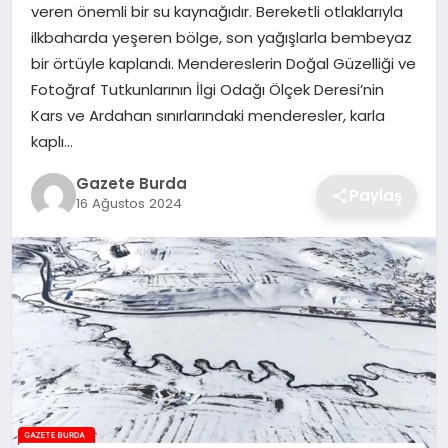
veren önemli bir su kaynağıdır. Bereketli otlaklarıyla
ilkbaharda yeşeren bölge, son yağışlarla bembeyaz
SAĞLIK
bir örtüyle kaplandı. Mendereslerin Doğal Güzelliği ve
Fotoğraf Tutkunlarının İlgi Odağı Ölçek Deresi’nin
EĞITIM
Kars ve Ardahan sınırlarındaki menderesler, karla
kaplı…
DÜNYA
Gazete Burda
Paylaş
16 Ağustos 2024
SIYASET