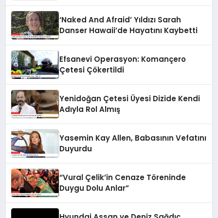
‘Naked And Afraid’ Yıldızı Sarah
Danser Hawaii’de Hayatını Kaybetti
Efsanevi Operasyon: Komançero
Çetesi Çökertildi
Yenidoğan Çetesi Üyesi Dizide Kendi
Adıyla Rol Almış
Yasemin Kay Allen, Babasının Vefatını
Duyurdu
“Vural Çelik’in Cenaze Töreninde
Duygu Dolu Anlar”
Hyundai Assan ve Deniz Sağdıç