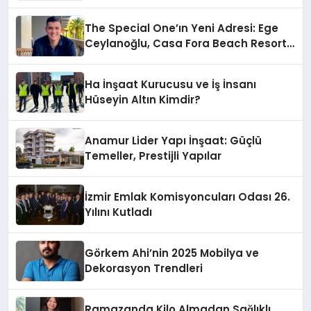
The Special One’ın Yeni Adresi: Ege
Ceylanoğlu, Casa Fora Beach Resort
Hotel’i Zirveye Taşımaya Geliyor!
Ha İnşaat Kurucusu ve İş İnsanı
Hüseyin Altın Kimdir?
Anamur Lider Yapı İnşaat: Güçlü
Temeller, Prestijli Yapılar
İzmir Emlak Komisyoncuları Odası 26.
Yılını Kutladı
Görkem Ahi’nin 2025 Mobilya ve
Dekorasyon Trendleri
Ramazanda Kilo Almadan Sağlıklı