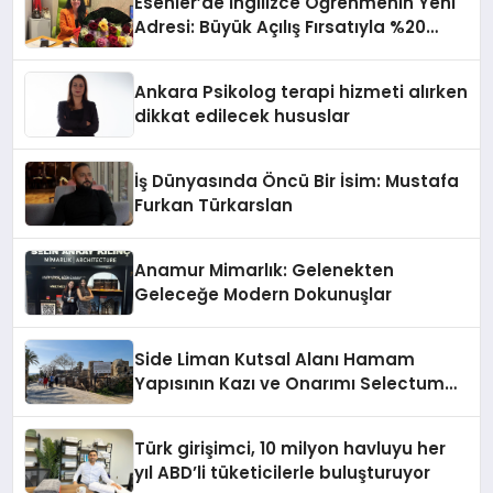
Esenler’de İngilizce Öğrenmenin Yeni
Adresi: Büyük Açılış Fırsatıyla %20
İndirim!
Ankara Psikolog terapi hizmeti alırken
dikkat edilecek hususlar
İş Dünyasında Öncü Bir İsim: Mustafa
Furkan Türkarslan
Anamur Mimarlık: Gelenekten
Geleceğe Modern Dokunuşlar
Side Liman Kutsal Alanı Hamam
Yapısının Kazı ve Onarımı Selectum
Hotels&Resorts’un da Katkılarıyla
Tamamlandı
Türk girişimci, 10 milyon havluyu her
yıl ABD’li tüketicilerle buluşturuyor