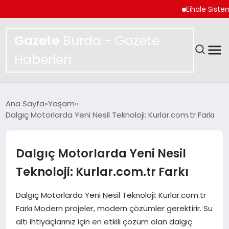
Eihale Sistemi 6 A
Gazete
Burda - Gazete
Haberleri
GÜNDEM
Ana Sayfa
Yaşam
Dalgıç Motorlarda Yeni Nesil Teknoloji: Kurlar.com.tr Farkı
SPOR
MAGAZIN
Dalgıç Motorlarda Yeni Nesil
Teknoloji: Kurlar.com.tr Farkı
YAŞAM
Dalgıç Motorlarda Yeni Nesil Teknoloji: Kurlar.com.tr
EKONOMI
Farkı Modern projeler, modern çözümler gerektirir. Su
altı ihtiyaçlarınız için en etkili çözüm olan dalgıç
TEKNOLOJI