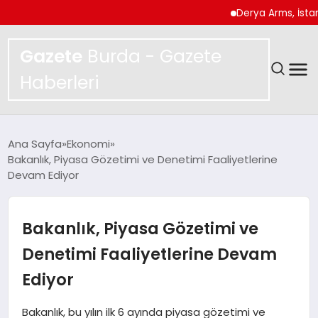
Derya Arms, İstanbul P
Gazete
Burda - Gazete
Haberleri
GÜNDEM
Ana Sayfa
Ekonomi
Bakanlık, Piyasa Gözetimi ve Denetimi Faaliyetlerine
SPOR
Devam Ediyor
MAGAZIN
Bakanlık, Piyasa Gözetimi ve
YAŞAM
Denetimi Faaliyetlerine Devam
Ediyor
EKONOMI
Bakanlık, bu yılın ilk 6 ayında piyasa gözetimi ve
TEKNOLOJI