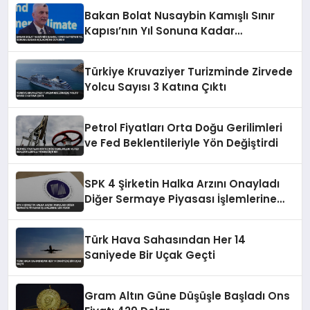
Bakan Bolat Nusaybin Kamışlı Sınır
Kapısı’nın Yıl Sonuna Kadar
Açılacağını Duyurdu
Türkiye Kruvaziyer Turizminde Zirvede
Yolcu Sayısı 3 Katına Çıktı
Petrol Fiyatları Orta Doğu Gerilimleri
ve Fed Beklentileriyle Yön Değiştirdi
SPK 4 Şirketin Halka Arzını Onayladı
Diğer Sermaye Piyasası İşlemlerine
İzin Verdi
Türk Hava Sahasından Her 14
Saniyede Bir Uçak Geçti
Gram Altın Güne Düşüşle Başladı Ons