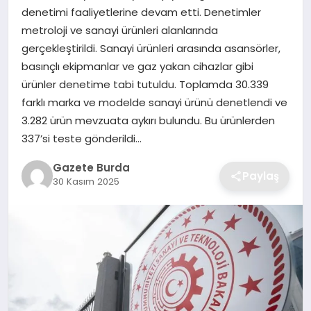
denetimi faaliyetlerine devam etti. Denetimler
metroloji ve sanayi ürünleri alanlarında
SAĞLIK
gerçekleştirildi. Sanayi ürünleri arasında asansörler,
basınçlı ekipmanlar ve gaz yakan cihazlar gibi
EĞITIM
ürünler denetime tabi tutuldu. Toplamda 30.339
farklı marka ve modelde sanayi ürünü denetlendi ve
DÜNYA
3.282 ürün mevzuata aykırı bulundu. Bu ürünlerden
337’si teste gönderildi…
SIYASET
Gazete Burda
Paylaş
30 Kasım 2025