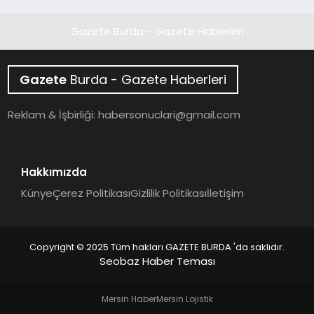
Gazete Burda - Gazete Haberleri
Gazete
Burda - Gazete Haberleri
Reklam & İşbirliği:
habersonuclari@gmail.com
Hakkımızda
Künye
Çerez Politikası
Gizlilik Politikası
İletişim
Copyright © 2025 Tüm hakları GAZETE BURDA 'da saklıdır.
Seobaz Haber Teması
Mersin Haber
Mersin Lojistik