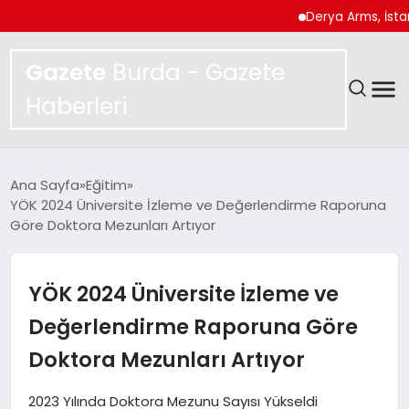
Derya Arms, İstanbul P
Gazete
Burda - Gazete
Haberleri
GÜNDEM
Ana Sayfa
Eğitim
YÖK 2024 Üniversite İzleme ve Değerlendirme Raporuna
SPOR
Göre Doktora Mezunları Artıyor
MAGAZIN
YÖK 2024 Üniversite İzleme ve
YAŞAM
Değerlendirme Raporuna Göre
Doktora Mezunları Artıyor
EKONOMI
2023 Yılında Doktora Mezunu Sayısı Yükseldi
TEKNOLOJI