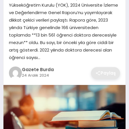
Yükseköğretim Kurulu (YÖK), 2024 Üniversite İzleme
ve Değerlendirme Genel Raporu’nu yayımlayarak
SAĞLIK
dikkat çekici verileri paylaştı. Rapora göre, 2023
yılında Türkiye genelinde 166 üniversiteden
EĞITIM
toplamda **13 bin 561 öğrenci doktora derecesiyle
mezun** oldu. Bu sayı, bir önceki yıla göre ciddi bir
DÜNYA
artış gösterdi. 2022 yılında doktora derecesi alan
öğrenci sayısı…
SIYASET
Gazete Burda
Paylaş
24 Aralık 2024