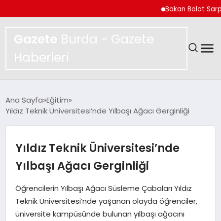
Bakan Bolat Sarp Gümrü
Gazete
Burda - Gazete
Haberleri
GÜNDEM
Ana Sayfa
Eğitim
Yıldız Teknik Üniversitesi’nde Yılbaşı Ağacı Gerginliği
SPOR
MAGAZIN
Yıldız Teknik Üniversitesi’nde
Yılbaşı Ağacı Gerginliği
YAŞAM
Öğrencilerin Yılbaşı Ağacı Süsleme Çabaları Yıldız
EKONOMI
Teknik Üniversitesi’nde yaşanan olayda öğrenciler,
üniversite kampüsünde bulunan yılbaşı ağacını
TEKNOLOJI