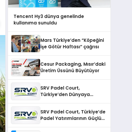
Tencent Hy3 dünya genelinde
kullanıma sunuldu
Mars Türkiye’den “Köpeğini
İşe Götür Haftası” çağrısı
Cesur Packaging, Mısır’daki
Üretim Üssünü Büyütüyor
SRV Padel Court,
Türkiye’den Dünyaya
Uzanan Padel Kort
Üretiminde Güvenin Adresi
SRV Padel Court, Türkiye’de
Padel Yatırımlarının Güçlü
Markası Olmayı Sürdürüyor