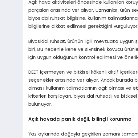
Açık hava aktiviteleri öncesinde kullanılan koru
parçaları arasında yer alıyor. Uzmanlar, ürün s
biyosidal ruhsat bilgisine, kullanım talimatların
bilgilerine dikkat edilmesi gerektiğini vurguluyor
Biyosidal ruhsat, ürünün ilgili mevzuata uygun
biri. Bu nedenle kene ve sivrisinek kovucu ürünl
için uygun olduğunun kontrol edilmesi ve öneri
DEET içermeyen ve bitkisel kökenli aktif içerikle
seçenekler arasında yer alıyor. Ancak burada beli
olması, kullanım talimatlarının açık olması ve e
kriterleri karşılayan, biyosidal ruhsatlı ve bitkis
bulunuyor.
Açık havada panik değil, bilinçli korunma
Yaz aylarında doğayla geçirilen zamanı tamamen