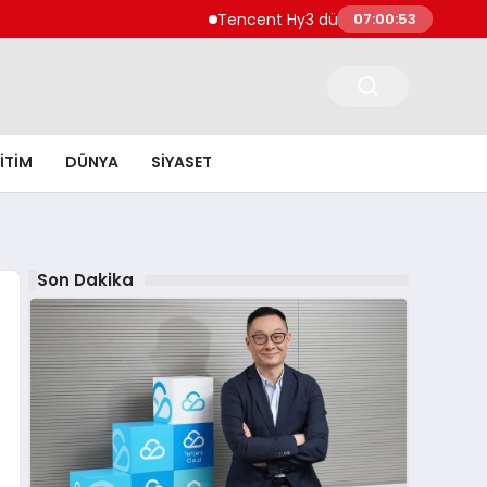
Tencent Hy3 dünya genelinde kullanıma s
07:00:54
ITIM
DÜNYA
SIYASET
Son Dakika