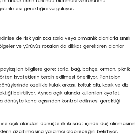
ini ancak riskin farkında olunması ve korunma
 getirilmesi gerektiğini vurguluyor.
dirilse de risk yalnızca tarla veya ormanlık alanlarla sınırlı
bölgeler ve yürüyüş rotaları da dikkat gerektiren alanlar
paylaşılan bilgilere göre; tarla, bağ, bahçe, orman, piknik
 örten kıyafetlerin tercih edilmesi öneriliyor. Pantolon
üşlerinde özellikle kulak arkası, koltuk altı, kasık ve diz
tiği belirtiliyor. Ayrıca açık alanda kullanılan kıyafet,
a dönüşte kene açısından kontrol edilmesi gerektiği
se açık alandan dönüşte ilk iki saat içinde duş alınmasının
lerin azaltılmasına yardımcı olabileceğini belirtiyor.