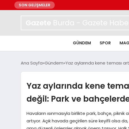
SON GELİŞMELER
Gazete
Burda - Gazete Haber
GÜNDEM
SPOR
MAG
Ana Sayfa
Gündem
Yaz aylarında kene teması artı
Yaz aylarında kene temas
değil: Park ve bahçelerd
Havaların ısınmasıyla birlikte park, bahçe, piknik 
artıyor. Açık havada geçirilen süre keyifli olsa d
ama düzenli önlemler almak önem taşıyor. Halk S