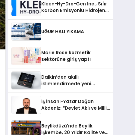
Kleen-Hy-Dro-Gen Inc., Sıfır
Karbon Emisyonlu Hidrojen
Isıtma Teknolojisinde ISO ve
TSSA Düzenleyici Onaylarını
Aldı
UĞUR HALI YIKAMA
Marie Rose kozmetik
sektörüne giriş yaptı
Daikin’den akıllı
iklimlendirmede yeni
dönem: Madoka Plus
Türkiye’de
İş İnsanı-Yazar Doğan
Akdeniz: “Devlet Aklı ve Milli
Çıkarlar Her Şeyin
Üzerindedir”
Beylikdüzü’nde Beylik
İşkembe, 20 Yıldır Kalite ve