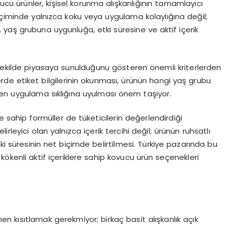
yucu ürünler, kişisel korunma alışkanlığının tamamlayıcı
eçiminde yalnızca koku veya uygulama kolaylığına değil;
a, yaş grubuna uygunluğa, etki süresine ve aktif içerik
.
 şekilde piyasaya sunulduğunu gösteren önemli kriterlerden
erde etiket bilgilerinin okunması, ürünün hangi yaş grubu
len uygulama sıklığına uyulması önem taşıyor.
re sahip formüller de tüketicilerin değerlendirdiği
rleyici olan yalnızca içerik tercihi değil; ürünün ruhsatlı
tki süresinin net biçimde belirtilmesi. Türkiye pazarında bu
el kökenli aktif içeriklere sahip kovucu ürün seçenekleri
 kısıtlamak gerekmiyor; birkaç basit alışkanlık açık