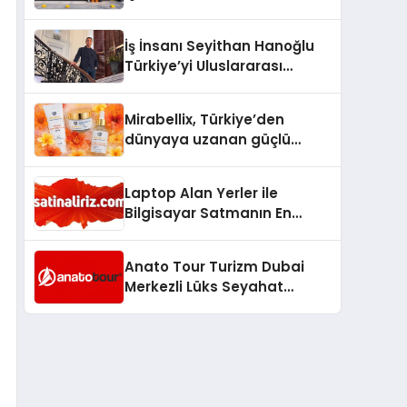
Lezzetin Değişmeyen Adresi
İş İnsanı Seyithan Hanoğlu
Türkiye’yi Uluslararası
Arenada Tanıtmayı
Hedefliyor
Mirabellix, Türkiye’den
dünyaya uzanan güçlü
büyümesini sürdürüyor
Laptop Alan Yerler ile
Bilgisayar Satmanın En
Güvenli ve Karlı Yolu
Anato Tour Turizm Dubai
Merkezli Lüks Seyahat
Hizmetleriyle Küresel
Turizmde Öne Çıkıyor