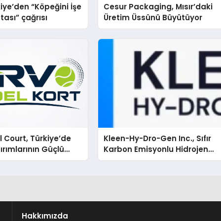
iye’den “Köpeğini İşe
Cesur Packaging, Mısır’daki
tası” çağrısı
Üretim Üssünü Büyütüyor
 Court, Türkiye’de
Kleen-Hy-Dro-Gen Inc., Sıfır
ırımlarının Güçlü
Karbon Emisyonlu Hidrojen
Olmayı Sürdürüyor
Isıtma Teknolojisinde ISO ve
TSSA Düzenleyici Onaylarını
Aldı
Hakkımızda