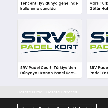
Tencent Hy3 dünya genelinde
Mars Türk
kullanıma sunuldu
Götür Haf
SRV Padel Court, Türkiye’den
SRV Padel
Dünyaya Uzanan Padel Kort
Padel Yat
Üretiminde Güvenin Adresi
Markası 
Gazete Burda - Gazete Haberleri