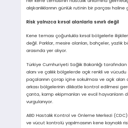
her kene temasının hastalık anlamına gelmediğ
alışkanlıklarının günlük rutinin bir parçası haline
Risk yalnızca kırsal alanlarla sınırlı değil
Kene teması çoğunlukla kırsal bölgelerle ilişkilen
değil. Parklar, mesire alanları, bahçeler, yazlık 
arasında yer alıyor.
Türkiye Cumhuriyeti Sağlık Bakanlığı tarafından 
alanı ve çalılık bölgelerde açık renkli ve vücudu
paçalarının çorap içine sokulması ve açık alan dön
arkası bölgelerinin dikkatle kontrol edilmesi gerek
çanta, kamp ekipmanları ve evcil hayvanların d
vurgulanıyor.
ABD Hastalık Kontrol ve Önleme Merkezi (CDC) i
ve vücut kontrolü yapılmasının kene kaynaklı risk