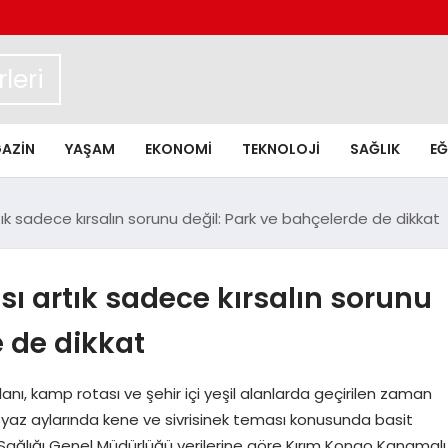
leri
AZIN
YAŞAM
EKONOMI
TEKNOLOJI
SAĞLIK
EĞ
k sadece kırsalın sorunu değil: Park ve bahçelerde de dikkat
ı artık sadece kırsalın sorunu
e de dikkat
alanı, kamp rotası ve şehir içi yeşil alanlarda geçirilen zaman
a, yaz aylarında kene ve sivrisinek teması konusunda basit
ağlığı Genel Müdürlüğü verilerine göre Kırım Kongo Kanamalı