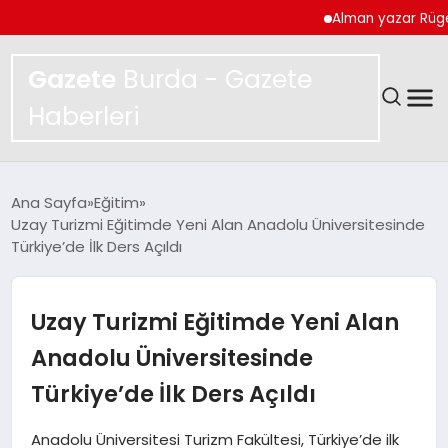
Alman yazar Rügemer: ‘M
Gazete
Burda - Gazete
Haberleri
GÜNDEM
Ana Sayfa
Eğitim
Uzay Turizmi Eğitimde Yeni Alan Anadolu Üniversitesinde
SPOR
Türkiye’de İlk Ders Açıldı
MAGAZIN
Uzay Turizmi Eğitimde Yeni Alan
YAŞAM
Anadolu Üniversitesinde
Türkiye’de İlk Ders Açıldı
EKONOMI
Anadolu Üniversitesi Turizm Fakültesi, Türkiye’de ilk
TEKNOLOJI