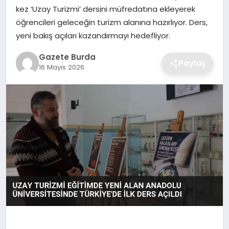
kez ‘Uzay Turizmi’ dersini müfredatına ekleyerek
öğrencileri geleceğin turizm alanına hazırlıyor. Ders,
SAĞLIK
yeni bakış açıları kazandırmayı hedefliyor.
EĞITIM
Gazete Burda
Paylaş
16 Mayıs 2026
DÜNYA
SIYASET