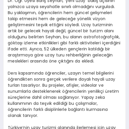
Dr. Öğr. Üyesi Barış Seyhan, ‘yeni uzay’ bakış açısının
yalnızca uzaya seyahatle sınırlı olmadığını vurguladı.
Bu yaklaşımın, öğrencilerin hem güncel gelişmeleri
takip etmesini hem de geleceğe yönelik vizyon
geliştirmesini teşvik ettiğini söyledi. Uzay turizminin
artık bir gelecek hayali değil, güncel bir turizm alanı
olduğunu belirten Seyhan, bu alanın astrofotoğrafçılık,
göktaşı izleme etkinlikleri gibi farklı aktiviteleri içerdiğini
ifade etti. Ayrıca, 52 ülkeden gençlerin katıldığı bir
araştırmaya göre uzay turu rehberliğinin geleceğin
meslekleri arasında öne çıktığını da ekledi.
Ders kapsamında öğrenciler, uzayın temel bilgilerini
öğrendikten sonra gerçek verilere dayalı hayali uzay
turları tasarlıyor. Bu projeler, afişler, videolar ve
sunumlarla desteklenerek öğrencilerin yenilikçi üretim
süreçlerine dahil olması sağlanıyor. Yapay zeka
kullanımının da teşvik edildiği bu çalışmalar,
öğrencilerin farklı disiplinlerle bağlantı kurmasına
olanak tanıyor.
Türkiye’nin uzay turizmi alanında ilerlemesi için uzay