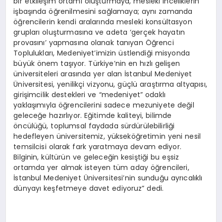
bir etkileşim ortamı oluşturmaya, mesleki inceliklerin
işbaşında öğrenilmesini sağlamaya; aynı zamanda
öğrencilerin kendi aralarında mesleki konsültasyon
grupları oluşturmasına ve adeta ‘gerçek hayatın
provasını’ yapmasına olanak tanıyan Öğrenci
Toplulukları, Medeniyet’imizin üstlendiği misyonda
büyük önem taşıyor. Türkiye’nin en hızlı gelişen
üniversiteleri arasında yer alan İstanbul Medeniyet
Üniversitesi, yenilikçi vizyonu, güçlü araştırma altyapısı,
girişimcilik destekleri ve “medeniyet” odaklı
yaklaşımıyla öğrencilerini sadece mezuniyete değil
geleceğe hazırlıyor. Eğitimde kaliteyi, bilimde
öncülüğü, toplumsal faydada sürdürülebilirliği
hedefleyen üniversitemiz, yükseköğretimin yeni nesil
temsilcisi olarak fark yaratmaya devam ediyor.
Bilginin, kültürün ve geleceğin kesiştiği bu eşsiz
ortamda yer almak isteyen tüm aday öğrencileri,
İstanbul Medeniyet Üniversitesi’nin sunduğu ayrıcalıklı
dünyayı keşfetmeye davet ediyoruz” dedi.