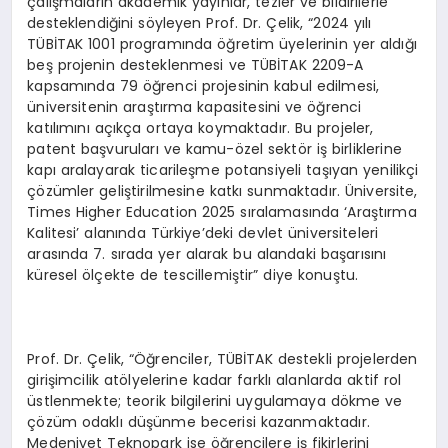
çalışmaların akademik yayınlar, tezler ve bildirilerle
desteklendiğini söyleyen Prof. Dr. Çelik, “2024 yılı
TÜBİTAK 1001 programında öğretim üyelerinin yer aldığı
beş projenin desteklenmesi ve TÜBİTAK 2209-A
kapsamında 79 öğrenci projesinin kabul edilmesi,
üniversitenin araştırma kapasitesini ve öğrenci
katılımını açıkça ortaya koymaktadır. Bu projeler,
patent başvuruları ve kamu-özel sektör iş birliklerine
kapı aralayarak ticarileşme potansiyeli taşıyan yenilikçi
çözümler geliştirilmesine katkı sunmaktadır. Üniversite,
Times Higher Education 2025 sıralamasında ‘Araştırma
Kalitesi’ alanında Türkiye’deki devlet üniversiteleri
arasında 7. sırada yer alarak bu alandaki başarısını
küresel ölçekte de tescillemiştir” diye konuştu.
Prof. Dr. Çelik, “Öğrenciler, TÜBİTAK destekli projelerden
girişimcilik atölyelerine kadar farklı alanlarda aktif rol
üstlenmekte; teorik bilgilerini uygulamaya dökme ve
çözüm odaklı düşünme becerisi kazanmaktadır.
Medeniyet Teknopark ise öğrencilere iş fikirlerini