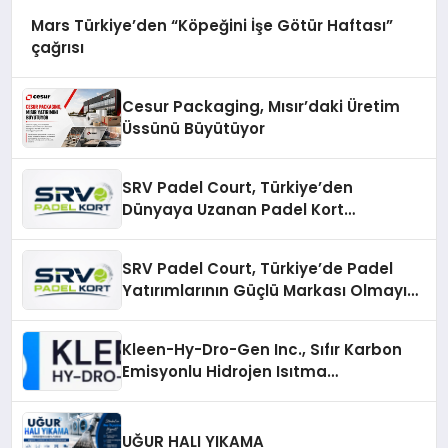
Mars Türkiye’den “Köpeğini İşe Götür Haftası”
çağrısı
Cesur Packaging, Mısır’daki Üretim
Üssünü Büyütüyor
SRV Padel Court, Türkiye’den
Dünyaya Uzanan Padel Kort
Üretiminde Güvenin Adresi
SRV Padel Court, Türkiye’de Padel
Yatırımlarının Güçlü Markası Olmayı
Sürdürüyor
Kleen-Hy-Dro-Gen Inc., Sıfır Karbon
Emisyonlu Hidrojen Isıtma
Teknolojisinde ISO ve TSSA
Düzenleyici Onaylarını Aldı
UĞUR HALI YIKAMA