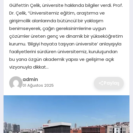
Gülfettin Çelik, üniversite hakkında bilgiler verdi. Prof.
Dr. Çelik, “Üniversitemiz eğitim, araştırma ve
SAĞLIK
girişimcilik alanlarında bütüncül bir yaklaşım
benimseyerek, çağın gereksinimlerine uygun
EĞITIM
çözümler üreten genç ve dinamik bir yükseköğretim
kurumu. ‘Bilgiyi hayata taşıyan üniversite’ anlayışıyla
DÜNYA
faaliyetlerini sürdüren üniversitemiz, kuruluşundan
bu yana özgün akademik yapısı ve gelişime açık
SIYASET
vizyonuyla dikkat…
admin
Paylaş
01 Ağustos 2025