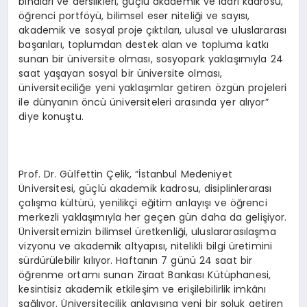
binaları ve derslikleri, güçlü akademik ve idari kadrosu,
öğrenci portföyü, bilimsel eser niteliği ve sayısı,
akademik ve sosyal proje çıktıları, ulusal ve uluslararası
başarıları, toplumdan destek alan ve topluma katkı
sunan bir üniversite olması, sosyopark yaklaşımıyla 24
saat yaşayan sosyal bir üniversite olması,
üniversiteciliğe yeni yaklaşımlar getiren özgün projeleri
ile dünyanın öncü üniversiteleri arasında yer alıyor”
diye konuştu.
Prof. Dr. Gülfettin Çelik, “İstanbul Medeniyet
Üniversitesi, güçlü akademik kadrosu, disiplinlerarası
çalışma kültürü, yenilikçi eğitim anlayışı ve öğrenci
merkezli yaklaşımıyla her geçen gün daha da gelişiyor.
Üniversitemizin bilimsel üretkenliği, uluslararasılaşma
vizyonu ve akademik altyapısı, nitelikli bilgi üretimini
sürdürülebilir kılıyor. Haftanın 7 günü 24 saat bir
öğrenme ortamı sunan Ziraat Bankası Kütüphanesi,
kesintisiz akademik etkileşim ve erişilebilirlik imkânı
sağlıyor. Üniversitecilik anlayışına yeni bir soluk getiren