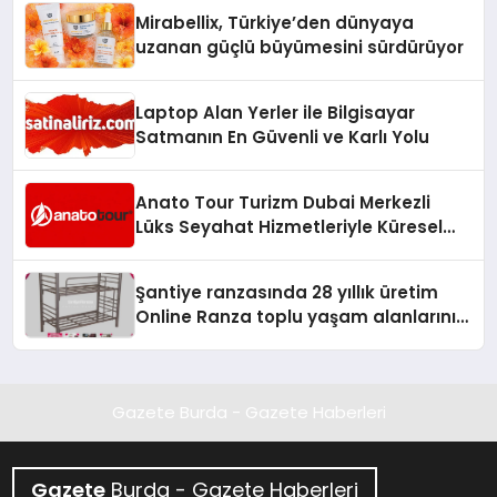
Mirabellix, Türkiye’den dünyaya
uzanan güçlü büyümesini sürdürüyor
Laptop Alan Yerler ile Bilgisayar
Satmanın En Güvenli ve Karlı Yolu
Anato Tour Turizm Dubai Merkezli
Lüks Seyahat Hizmetleriyle Küresel
Turizmde Öne Çıkıyor
Şantiye ranzasında 28 yıllık üretim
Online Ranza toplu yaşam alanlarını
tek elden donatıyor
Gazete Burda - Gazete Haberleri
Gazete
Burda - Gazete Haberleri