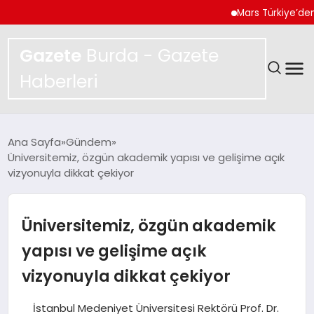
Mars Türkiye’den “Köpeğin
Gazete
Burda - Gazete
Haberleri
GÜNDEM
Ana Sayfa
Gündem
Üniversitemiz, özgün akademik yapısı ve gelişime açık
SPOR
vizyonuyla dikkat çekiyor
MAGAZIN
Üniversitemiz, özgün akademik
YAŞAM
yapısı ve gelişime açık
vizyonuyla dikkat çekiyor
EKONOMI
İstanbul Medeniyet Üniversitesi Rektörü Prof. Dr.
TEKNOLOJI