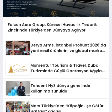
Falcon Aero Group, Küresel Havacılık Tedarik
Zincirinde Türkiye’den Dünyaya Açılıyor
Derya Arms, İstanbul Prohunt 2026’da
yeni nesil ürünlerini ve global marka
vizyonunu sergiledi
Momentur Tourism & Travel, Dubai
Turizminde Güçlü Operasyon Ağıyla
Fark Yaratıyor
Tencent Hy3 dünya genelinde
kullanıma sunuldu
Mars Türkiye’den “Köpeğini İşe Götür
Haftası” çağrısı