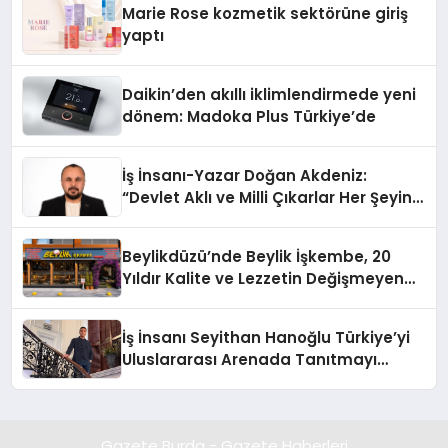
Marie Rose kozmetik sektörüne giriş
yaptı
Daikin’den akıllı iklimlendirmede yeni
dönem: Madoka Plus Türkiye’de
İş İnsanı-Yazar Doğan Akdeniz:
“Devlet Aklı ve Milli Çıkarlar Her Şeyin
Üzerindedir”
Beylikdüzü’nde Beylik İşkembe, 20
Yıldır Kalite ve Lezzetin Değişmeyen
Adresi
İş İnsanı Seyithan Hanoğlu Türkiye’yi
Uluslararası Arenada Tanıtmayı
Hedefliyor
Gazete Burda - Gazete Haberleri