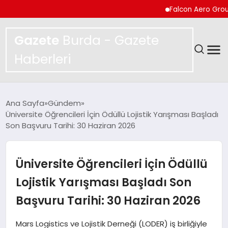
Falcon Aero Group, Küres
Gazete
Burda - Gazete
Haberleri
GÜNDEM
Ana Sayfa
Gündem
Üniversite Öğrencileri İçin Ödüllü Lojistik Yarışması Başladı
SPOR
Son Başvuru Tarihi: 30 Haziran 2026
MAGAZIN
Üniversite Öğrencileri İçin Ödüllü
YAŞAM
Lojistik Yarışması Başladı Son
Başvuru Tarihi: 30 Haziran 2026
EKONOMI
Mars Logistics ve Lojistik Derneği (LODER) iş birliğiyle
TEKNOLOJI