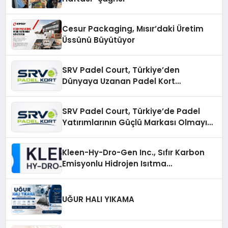
Cesur Packaging, Mısır’daki Üretim
Üssünü Büyütüyor
SRV Padel Court, Türkiye’den
Dünyaya Uzanan Padel Kort
Üretiminde Güvenin Adresi
SRV Padel Court, Türkiye’de Padel
Yatırımlarının Güçlü Markası Olmayı
Sürdürüyor
Kleen-Hy-Dro-Gen Inc., Sıfır Karbon
Emisyonlu Hidrojen Isıtma
Teknolojisinde ISO ve TSSA
Düzenleyici Onaylarını Aldı
UĞUR HALI YIKAMA