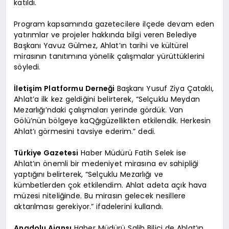
katıldı.
Program kapsamında gazetecilere ilçede devam eden
yatırımlar ve projeler hakkında bilgi veren Belediye
Başkanı Yavuz Gülmez, Ahlat’ın tarihi ve kültürel
mirasının tanıtımına yönelik çalışmalar yürüttüklerini
söyledi.
İletişim Platformu Derneği
Başkanı Yusuf Ziya Çataklı,
Ahlat’a ilk kez geldiğini belirterek, “Selçuklu Meydan
Mezarlığı’ndaki çalışmaları yerinde gördük. Van
Gölü’nün bölgeye kaQğıgüzellikten etkilendik. Herkesin
Ahlat’ı görmesini tavsiye ederim.” dedi.
Türkiye Gazetesi
Haber Müdürü Fatih Selek ise
Ahlat’ın önemli bir medeniyet mirasına ev sahipliği
yaptığını belirterek, “Selçuklu Mezarlığı ve
kümbetlerden çok etkilendim. Ahlat adeta açık hava
müzesi niteliğinde. Bu mirasın gelecek nesillere
aktarılması gerekiyor.” ifadelerini kullandı.
Anadolu Ajansı
Haber Müdürü Salih Bilici de Ahlat’ın