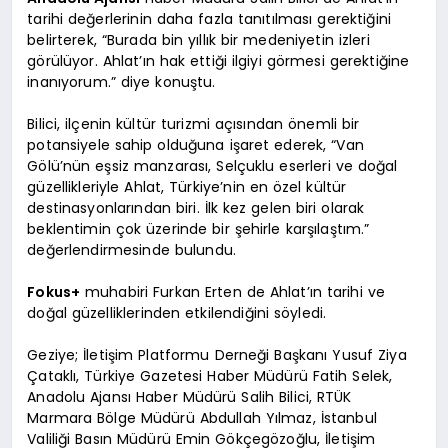
tarihi değerlerinin daha fazla tanıtılması gerektiğini
belirterek, “Burada bin yıllık bir medeniyetin izleri
görülüyor. Ahlat’ın hak ettiği ilgiyi görmesi gerektiğine
inanıyorum.” diye konuştu.
Bilici, ilçenin kültür turizmi açısından önemli bir
potansiyele sahip olduğuna işaret ederek, “Van
Gölü’nün eşsiz manzarası, Selçuklu eserleri ve doğal
güzellikleriyle Ahlat, Türkiye’nin en özel kültür
destinasyonlarından biri. İlk kez gelen biri olarak
beklentimin çok üzerinde bir şehirle karşılaştım.”
değerlendirmesinde bulundu.
Fokus+
muhabiri Furkan Erten de Ahlat’ın tarihi ve
doğal güzelliklerinden etkilendiğini söyledi.
Geziye; İletişim Platformu Derneği Başkanı Yusuf Ziya
Çataklı, Türkiye Gazetesi Haber Müdürü Fatih Selek,
Anadolu Ajansı Haber Müdürü Salih Bilici, RTÜK
Marmara Bölge Müdürü Abdullah Yılmaz, İstanbul
Valiliği Basın Müdürü Emin Gökçegözoğlu, İletişim