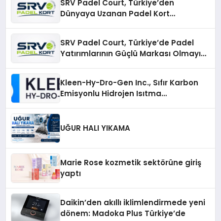
SRV Padel Court, Türkiye’den
Dünyaya Uzanan Padel Kort
Üretiminde Güvenin Adresi
SRV Padel Court, Türkiye’de Padel
Yatırımlarının Güçlü Markası Olmayı
Sürdürüyor
Kleen-Hy-Dro-Gen Inc., Sıfır Karbon
Emisyonlu Hidrojen Isıtma
Teknolojisinde ISO ve TSSA
Düzenleyici Onaylarını Aldı
UĞUR HALI YIKAMA
Marie Rose kozmetik sektörüne giriş
yaptı
Daikin’den akıllı iklimlendirmede yeni
dönem: Madoka Plus Türkiye’de