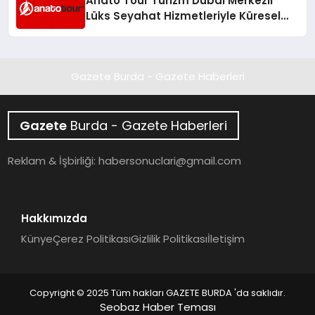
Anato Tour Turizm Dubai Merkezli
Lüks Seyahat Hizmetleriyle Küresel
Turizmde Öne Çıkıyor
Gazete Burda - Gazete Haberleri
Gazete
Burda - Gazete Haberleri
Reklam & İşbirliği:
habersonuclari@gmail.com
Hakkımızda
Künye
Çerez Politikası
Gizlilik Politikası
İletişim
Copyright © 2025 Tüm hakları GAZETE BURDA 'da saklıdır.
Seobaz Haber Teması