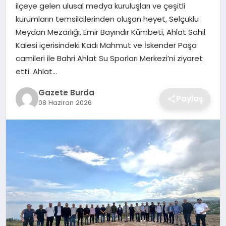
ilçeye gelen ulusal medya kuruluşları ve çeşitli
kurumların temsilcilerinden oluşan heyet, Selçuklu
SAĞLIK
Meydan Mezarlığı, Emir Bayındır Kümbeti, Ahlat Sahil
Kalesi içerisindeki Kadı Mahmut ve İskender Paşa
EĞITIM
camileri ile Bahri Ahlat Su Sporları Merkezi’ni ziyaret
etti. Ahlat…
DÜNYA
Gazete Burda
Paylaş
08 Haziran 2026
SIYASET