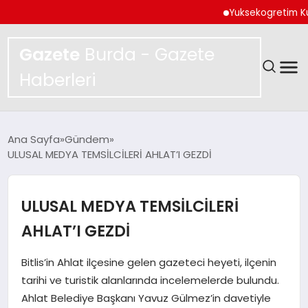
Yuksekogretim Kurulunda
Gazete
Burda - Gazete
Haberleri
GÜNDEM
Ana Sayfa
Gündem
ULUSAL MEDYA TEMSİLCİLERİ AHLAT’I GEZDİ
SPOR
MAGAZIN
ULUSAL MEDYA TEMSİLCİLERİ
AHLAT’I GEZDİ
YAŞAM
Bitlis’in Ahlat ilçesine gelen gazeteci heyeti, ilçenin
EKONOMI
tarihi ve turistik alanlarında incelemelerde bulundu.
Ahlat Belediye Başkanı Yavuz Gülmez’in davetiyle
TEKNOLOJI