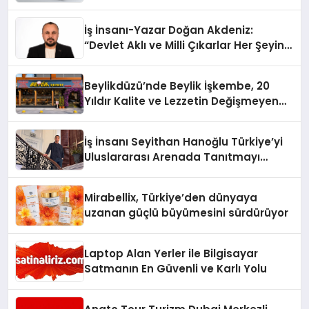
İş İnsanı-Yazar Doğan Akdeniz:
“Devlet Aklı ve Milli Çıkarlar Her Şeyin
Üzerindedir”
Beylikdüzü’nde Beylik İşkembe, 20
Yıldır Kalite ve Lezzetin Değişmeyen
Adresi
İş İnsanı Seyithan Hanoğlu Türkiye’yi
Uluslararası Arenada Tanıtmayı
Hedefliyor
Mirabellix, Türkiye’den dünyaya
uzanan güçlü büyümesini sürdürüyor
Laptop Alan Yerler ile Bilgisayar
Satmanın En Güvenli ve Karlı Yolu