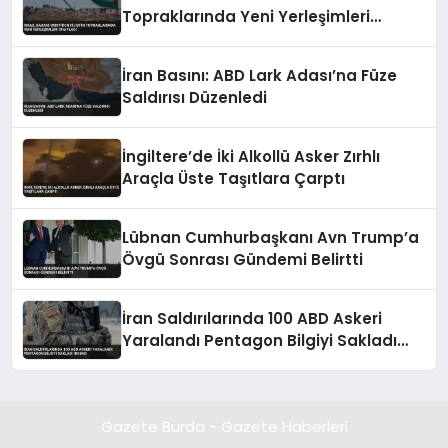
Topraklarında Yeni Yerleşimleri
Onayladı
İran Basını: ABD Lark Adası’na Füze
Saldırısı Düzenledi
İngiltere’de İki Alkollü Asker Zırhlı
Araçla Üste Taşıtlara Çarptı
Lübnan Cumhurbaşkanı Avn Trump’a
Övgü Sonrası Gündemi Belirtti
İran Saldırılarında 100 ABD Askeri
Yaralandı Pentagon Bilgiyi Sakladı
İddiası
Gazete Burda - Gazete Haberleri