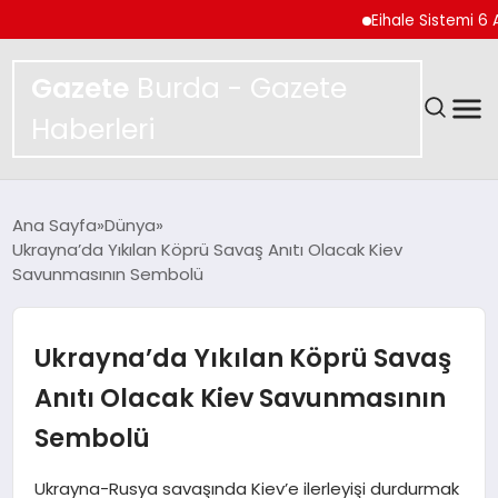
Eihale Sistemi 6 Ayda 2
Gazete
Burda - Gazete
Haberleri
GÜNDEM
Ana Sayfa
Dünya
Ukrayna’da Yıkılan Köprü Savaş Anıtı Olacak Kiev
SPOR
Savunmasının Sembolü
MAGAZIN
Ukrayna’da Yıkılan Köprü Savaş
YAŞAM
Anıtı Olacak Kiev Savunmasının
Sembolü
EKONOMI
Ukrayna-Rusya savaşında Kiev’e ilerleyişi durdurmak
TEKNOLOJI