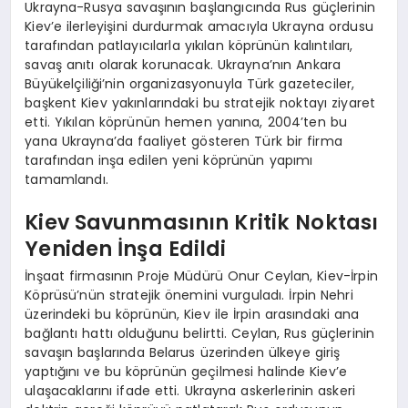
Ukrayna-Rusya savaşının başlangıcında Rus güçlerinin
Kiev’e ilerleyişini durdurmak amacıyla Ukrayna ordusu
tarafından patlayıcılarla yıkılan köprünün kalıntıları,
savaş anıtı olarak korunacak. Ukrayna’nın Ankara
Büyükelçiliği’nin organizasyonuyla Türk gazeteciler,
başkent Kiev yakınlarındaki bu stratejik noktayı ziyaret
etti. Yıkılan köprünün hemen yanına, 2004’ten bu
yana Ukrayna’da faaliyet gösteren Türk bir firma
tarafından inşa edilen yeni köprünün yapımı
tamamlandı.
Kiev Savunmasının Kritik Noktası
Yeniden İnşa Edildi
İnşaat firmasının Proje Müdürü Onur Ceylan, Kiev-İrpin
Köprüsü’nün stratejik önemini vurguladı. İrpin Nehri
üzerindeki bu köprünün, Kiev ile İrpin arasındaki ana
bağlantı hattı olduğunu belirtti. Ceylan, Rus güçlerinin
savaşın başlarında Belarus üzerinden ülkeye giriş
yaptığını ve bu köprünün geçilmesi halinde Kiev’e
ulaşacaklarını ifade etti. Ukrayna askerlerinin askeri