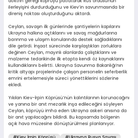
doktrin gereği köprüyü patlatarak Rus ordusunun
ilerleyişini durdurduğunu ve Kiev’in savunmasında bir
direniş noktası oluşturduğunu aktardı.
Ceylan, savaşın ilk günlerinde şantiyelerin kapılarını
Ukrayna halkına açtıklarını ve savaş mağdurlarına
barınma ve ulaşım konularında destek sağladıklarını
dile getirdi. İnşaat sürecinde karşılaştıkları zorluklara
değinen Ceylan, mayınlı alanlarda çalıştıklarını ve
malzeme tedarikinde ilk etapta kendi öz kaynaklarını
kullandıklarını belirtti. Ukrayna Savunma Bakanlığı’nın
kritik altyapı projelerinde çalışan personelin seferberlik
emrini ertelemesiyle süreci yönettiklerini sözlerine
ekledi.
Yıkılan Kiev-İrpin Köprüsü’nün kalıntılarının korunacağını
ve yanına bir anıt mezarlık inşa edileceğini söyleyen
Ceylan, köprüyü imha eden Ukrayna askeri anısına da
bir anıt yapılacağını bildirdi. Bu kapsamda bölgenin
açık hava müzesine dönüştürülmesi planlanıyor.
#Kiev İrpin Köprüsü
#Ukrayna Rusya Savaşı