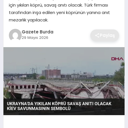
için yıkılan köprü, savaş anıtı olacak. Türk firması
tarafından inşa edilen yeni köprünün yanına anıt
SAĞLIK
mezarlık yapılacak.
EĞITIM
Gazete Burda
Paylaş
29 Mayıs 2026
DÜNYA
SIYASET