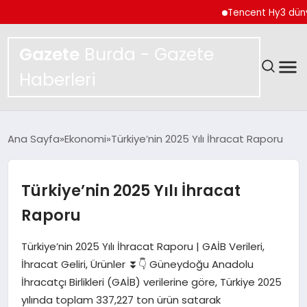
Tencent Hy3 dünya gen
Gazete
Burda - Gazete
Haberleri
GÜNDEM
Ana Sayfa
Ekonomi
Türkiye’nin 2025 Yılı İhracat Raporu
SPOR
Türkiye’nin 2025 Yılı İhracat
MAGAZIN
Raporu
YAŞAM
Türkiye’nin 2025 Yılı İhracat Raporu | GAİB Verileri,
İhracat Geliri, Ürünler ⏬👇 Güneydoğu Anadolu
EKONOMI
İhracatçı Birlikleri (GAİB) verilerine göre, Türkiye 2025
yılında toplam 337,227 ton ürün satarak
TEKNOLOJI