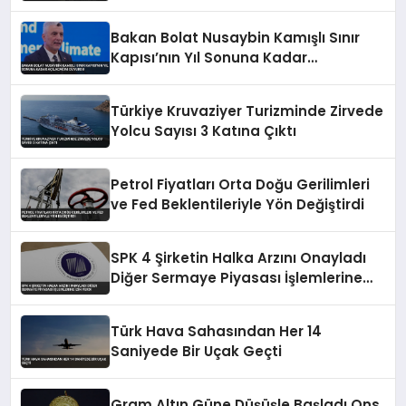
Bakan Bolat Nusaybin Kamışlı Sınır
Kapısı’nın Yıl Sonuna Kadar
Açılacağını Duyurdu
Türkiye Kruvaziyer Turizminde Zirvede
Yolcu Sayısı 3 Katına Çıktı
Petrol Fiyatları Orta Doğu Gerilimleri
ve Fed Beklentileriyle Yön Değiştirdi
SPK 4 Şirketin Halka Arzını Onayladı
Diğer Sermaye Piyasası İşlemlerine
İzin Verdi
Türk Hava Sahasından Her 14
Saniyede Bir Uçak Geçti
Gram Altın Güne Düşüşle Başladı Ons