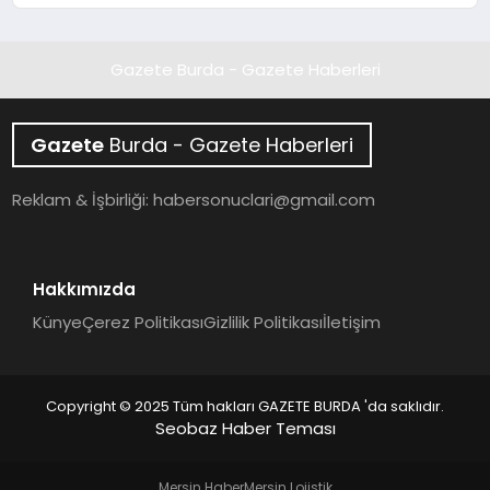
Gazete Burda - Gazete Haberleri
Gazete
Burda - Gazete Haberleri
Reklam & İşbirliği:
habersonuclari@gmail.com
Hakkımızda
Künye
Çerez Politikası
Gizlilik Politikası
İletişim
Copyright © 2025 Tüm hakları GAZETE BURDA 'da saklıdır.
Seobaz Haber Teması
Mersin Haber
Mersin Lojistik