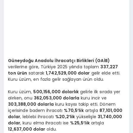
Güneydoğu Anadolu İhracatçı Birlikleri (GAİB)
verilerine göre, Türkiye 2025 yılında toplam
337,227
ton ürün
satarak
1,742,529,000 dolar
gelir elde etti.
Kuru üzüm, en fazla gelir sağlayan ürün oldu.
Kuru üzüm,
500,156,000 dolarlık
gelirle ilk sırada yer
alırken, onu
362,053,000 dolarla
kuru incir ve
303,388,000 dolarla
kuru kayısı takip etti. Dönem
içerisinde badem ihracatı
%70,5’lik
artışla
87,101,000
dolar
, leblebi ihracatı
%20,2’lik
yükselişle
31,740,000
dolar
, kuru elma ihracatı ise
%25,5’lik
artışla
12,637,000 dolar
oldu.