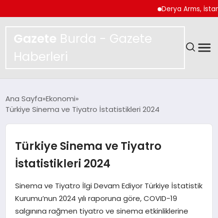
Derya Arms, İstanbul P
Gazete
Burda - Gazete
Haberleri
GÜNDEM
Ana Sayfa
Ekonomi
Türkiye Sinema ve Tiyatro İstatistikleri 2024
SPOR
MAGAZIN
Türkiye Sinema ve Tiyatro
İstatistikleri 2024
YAŞAM
Sinema ve Tiyatro İlgi Devam Ediyor Türkiye İstatistik
EKONOMI
Kurumu’nun 2024 yılı raporuna göre, COVID-19
salgınına rağmen tiyatro ve sinema etkinliklerine
TEKNOLOJI