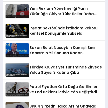
Yeni Reklam Yönetmeliği Yarın
Yürürlüğe Giriyor Tüketiciler Daha
Güçlü Korunacak
İnşaat Sektöründe İstihdam Rekoru
Kentsel Dönüşümle Yükseldi
Bakan Bolat Nusaybin Kamışlı Sınır
Kapısı’nın Yıl Sonuna Kadar
Açılacağını Duyurdu
Türkiye Kruvaziyer Turizminde Zirvede
Yolcu Sayısı 3 Katına Çıktı
Petrol Fiyatları Orta Doğu Gerilimleri
ve Fed Beklentileriyle Yön Değiştirdi
SPK 4 Şirketin Halka Arzını Onayladı