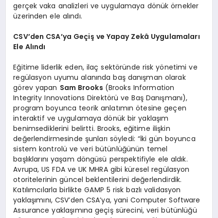
gerçek vaka analizleri ve uygulamaya dönük örnekler
üzerinden ele alındı.
CSV’den CSA’ya Geçiş ve Yapay Zekâ Uygulamaları
Ele Alındı
Eğitime liderlik eden, ilaç sektöründe risk yönetimi ve
regülasyon uyumu alanında baş danışman olarak
görev yapan
Sam Brooks
(Brooks Information
Integrity Innovations Direktörü ve Baş Danışmanı),
program boyunca teorik anlatımın ötesine geçen
interaktif ve uygulamaya dönük bir yaklaşım
benimsediklerini belirtti. Brooks, eğitime ilişkin
değerlendirmesinde şunları söyledi: “İki gün boyunca
sistem kontrolü ve veri bütünlüğünün temel
başlıklarını yaşam döngüsü perspektifiyle ele aldık.
Avrupa, US FDA ve UK MHRA gibi küresel regülasyon
otoritelerinin güncel beklentilerini değerlendirdik.
Katılımcılarla birlikte GAMP 5 risk bazlı validasyon
yaklaşımını, CSV’den CSA’ya, yani Computer Software
Assurance yaklaşımına geçiş sürecini, veri bütünlüğü