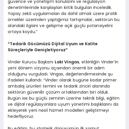
güvence ve yönetişim konularını ve regülasyon
denetimlerinde karşılaşılan kritik bulguları inceledik.
Yapay zekâ uygulamaları da dahil olmak üzere pratik
örnekler üzerinden yaptığımız tartışmalar, sektörün bu
alandaki ilgisini ve gelişime açık güçlü potansiyelini
ortaya koydu.”
“Tedarik Gücümüzü Dijital Uyum ve Kalite
Süreçleriyle Genişletiyoruz”
Vinder Kurucu Başkanı
Laki Vingas
, etkinliğin Vinder’in
yeni dönem vizyonu açısından önemli bir adım
olduğunu vurguladı. Vingas, değerlendirmesinde şu
ifadeleri kullandı: “Vinder olarak bugüne kadar primer
ambalaj ürünleri temini ve tedarik zinciri alanında
sektörün güvenilir çözüm ortaklarından biri olduk.
Bugün ise bu güçlü zeminin üzerine teknik bilgi, eğitim
ve dijital regülasyonlara uyum yönetimi başlıklarını da
ekleyerek yeni nesil hizmet modelleri geliştirmeyi
hedefliyoruz.
Bu eğitim, bu stratejik dönüşümün ilk somut