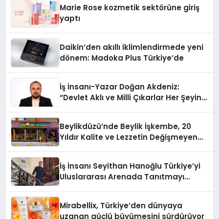
Marie Rose kozmetik sektörüne giriş
yaptı
Daikin’den akıllı iklimlendirmede yeni
dönem: Madoka Plus Türkiye’de
İş İnsanı-Yazar Doğan Akdeniz:
“Devlet Aklı ve Milli Çıkarlar Her Şeyin
Üzerindedir”
Beylikdüzü’nde Beylik İşkembe, 20
Yıldır Kalite ve Lezzetin Değişmeyen
Adresi
İş İnsanı Seyithan Hanoğlu Türkiye’yi
Uluslararası Arenada Tanıtmayı
Hedefliyor
Mirabellix, Türkiye’den dünyaya
uzanan güçlü büyümesini sürdürüyor