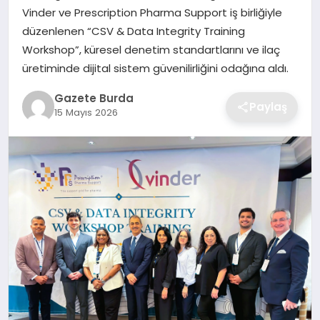
Vinder ve Prescription Pharma Support iş birliğiyle
düzenlenen “CSV & Data Integrity Training
SAĞLIK
Workshop”, küresel denetim standartlarını ve ilaç
üretiminde dijital sistem güvenilirliğini odağına aldı.
EĞITIM
Gazete Burda
Paylaş
DÜNYA
15 Mayıs 2026
SIYASET