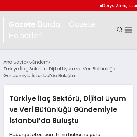
Derya Arms, İstanbul Pr
Gazete
Burda - Gazete
Haberleri
GÜNDEM
Ana Sayfa
Gündem
Türkiye İlaç Sektörü, Dijital Uyum ve Veri Bütünlüğü
SPOR
Gündemiyle İstanbul’da Buluştu
MAGAZIN
Türkiye İlaç Sektörü, Dijital Uyum
YAŞAM
ve Veri Bütünlüğü Gündemiyle
İstanbul’da Buluştu
EKONOMI
Habergazetesi.com.tr nin haberine göre
TEKNOLOJI