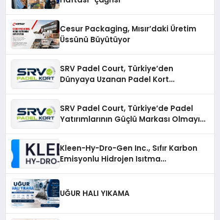
Cesur Packaging, Mısır’daki Üretim
Üssünü Büyütüyor
SRV Padel Court, Türkiye’den
Dünyaya Uzanan Padel Kort
Üretiminde Güvenin Adresi
SRV Padel Court, Türkiye’de Padel
Yatırımlarının Güçlü Markası Olmayı
Sürdürüyor
Kleen-Hy-Dro-Gen Inc., Sıfır Karbon
Emisyonlu Hidrojen Isıtma
Teknolojisinde ISO ve TSSA
Düzenleyici Onaylarını Aldı
UĞUR HALI YIKAMA