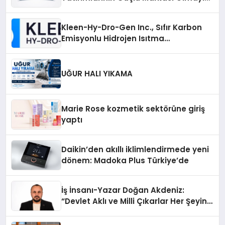
Sürdürüyor
Kleen-Hy-Dro-Gen Inc., Sıfır Karbon
Emisyonlu Hidrojen Isıtma
Teknolojisinde ISO ve TSSA
Düzenleyici Onaylarını Aldı
UĞUR HALI YIKAMA
Marie Rose kozmetik sektörüne giriş
yaptı
Daikin’den akıllı iklimlendirmede yeni
dönem: Madoka Plus Türkiye’de
İş İnsanı-Yazar Doğan Akdeniz:
“Devlet Aklı ve Milli Çıkarlar Her Şeyin
Üzerindedir”