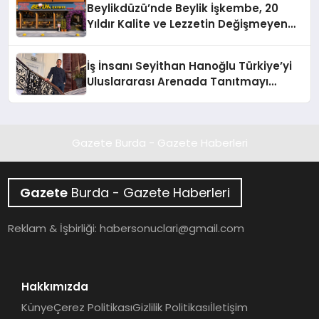
Beylikdüzü’nde Beylik İşkembe, 20
Yıldır Kalite ve Lezzetin Değişmeyen
Adresi
İş İnsanı Seyithan Hanoğlu Türkiye’yi
Uluslararası Arenada Tanıtmayı
Hedefliyor
Gazete Burda - Gazete Haberleri
Gazete
Burda - Gazete Haberleri
Reklam & İşbirliği:
habersonuclari@gmail.com
Hakkımızda
Künye
Çerez Politikası
Gizlilik Politikası
İletişim