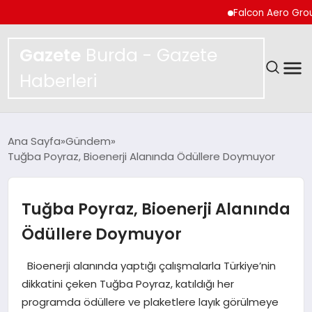
Falcon Aero Group, Kürese
Gazete
Burda - Gazete
Haberleri
GÜNDEM
Ana Sayfa
Gündem
Tuğba Poyraz, Bioenerji Alanında Ödüllere Doymuyor
SPOR
MAGAZIN
Tuğba Poyraz, Bioenerji Alanında
Ödüllere Doymuyor
YAŞAM
Bioenerji alanında yaptığı çalışmalarla Türkiye’nin
EKONOMI
dikkatini çeken Tuğba Poyraz, katıldığı her
programda ödüllere ve plaketlere layık görülmeye
TEKNOLOJI