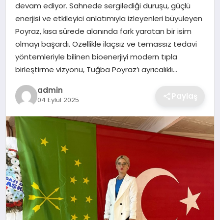
devam ediyor. Sahnede sergilediği duruşu, güçlü
enerjisi ve etkileyici anlatımıyla izleyenleri büyüleyen
SAĞLIK
Poyraz, kısa sürede alanında fark yaratan bir isim
olmayı başardı. Özellikle ilaçsız ve temassız tedavi
EĞITIM
yöntemleriyle bilinen bioenerjiyi modern tıpla
birleştirme vizyonu, Tuğba Poyraz’ı ayrıcalıklı…
DÜNYA
admin
Paylaş
04 Eylül 2025
SIYASET