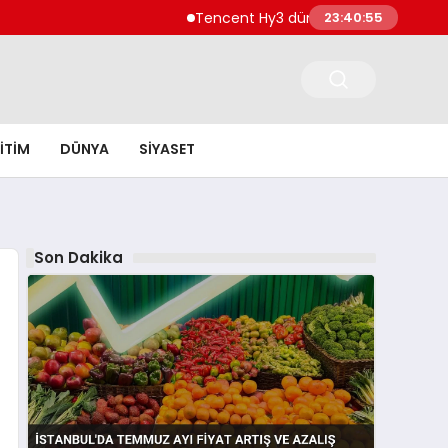
Tencent Hy3 dünya genelinde kullanıma s
23:40:56
ITIM
DÜNYA
SIYASET
Son Dakika