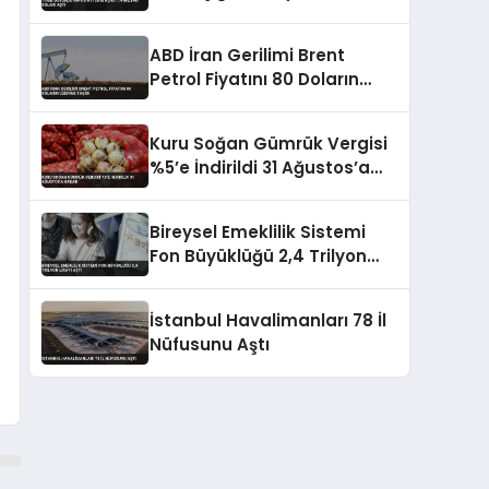
Aştı
ABD İran Gerilimi Brent
Petrol Fiyatını 80 Doların
Üzerine Taşıdı
Kuru Soğan Gümrük Vergisi
%5’e İndirildi 31 Ağustos’a
Kadar
Bireysel Emeklilik Sistemi
Fon Büyüklüğü 2,4 Trilyon
Lirayı Aştı
İstanbul Havalimanları 78 İl
Nüfusunu Aştı