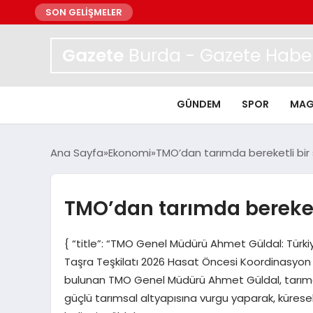
SON GELİŞMELER
Gazete
Burda - Gazete Haber
GÜNDEM
SPOR
MAG
Ana Sayfa
Ekonomi
TMO’dan tarımda bereketli bir 
TMO’dan tarımda bereketl
{ “title”: “TMO Genel Müdürü Ahmet Güldal: Türki
Taşra Teşkilatı 2026 Hasat Öncesi Koordinasyon
bulunan TMO Genel Müdürü Ahmet Güldal, tarımda y
güçlü tarımsal altyapısına vurgu yaparak, küresel