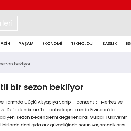
leri
AZIN
YAŞAM
EKONOMI
TEKNOLOJI
SAĞLIK
EĞ
sezon bekliyor
i bir sezon bekliyor
ye Tarımda Güçlü Altyapıya Sahip”, “content”: “ Merkez ve
 ve Değerlendirme Toplantısı kapsamında Erzincan’da
eni sezon beklentilerini değerlendirdi. Güldal, Türkiye’nin
 krizlerde dahi gıda arz güvenliğinde sorun yaşamadıklarını