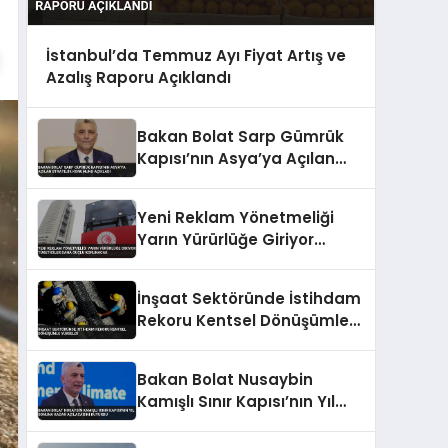
İstanbul’da Temmuz Ayı Fiyat Artış ve
Azalış Raporu Açıklandı
Bakan Bolat Sarp Gümrük
Kapısı’nın Asya’ya Açılan
Stratejik Konumunu Açıkladı
Yeni Reklam Yönetmeliği
Yarın Yürürlüğe Giriyor
Tüketiciler Daha Güçlü
Korunacak
İnşaat Sektöründe İstihdam
Rekoru Kentsel Dönüşümle
Yükseldi
Bakan Bolat Nusaybin
Kamışlı Sınır Kapısı’nın Yıl
Sonuna Kadar Açılacağını
Duyurdu