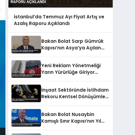
İstanbul’da Temmuz Ayı Fiyat Artış ve
Azalış Raporu Açıklandı
Bakan Bolat Sarp Gümrük
Kapısı’nın Asya’ya Açılan
Stratejik Konumunu Açıkladı
Yeni Reklam Yönetmeliği
Yarın Yürürlüğe Giriyor
Tüketiciler Daha Güçlü
Korunacak
İnşaat Sektöründe İstihdam
Rekoru Kentsel Dönüşümle
Yükseldi
Bakan Bolat Nusaybin
Kamışlı Sınır Kapısı’nın Yıl
Sonuna Kadar Açılacağını
Duyurdu