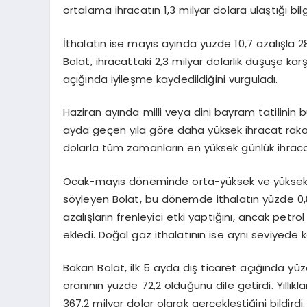
ortalama ihracatın 1,3 milyar dolara ulaştığı bilgi
İthalatın ise mayıs ayında yüzde 10,7 azalışla 2
Bolat, ihracattaki 2,3 milyar dolarlık düşüşe karş
açığında iyileşme kaydedildiğini vurguladı.
Haziran ayında milli veya dini bayram tatilinin
ayda geçen yıla göre daha yüksek ihracat rakaml
dolarla tüm zamanların en yüksek günlük ihraca
Ocak-mayıs döneminde orta-yüksek ve yüksek tek
söyleyen Bolat, bu dönemde ithalatın yüzde 0,8 a
azalışların frenleyici etki yaptığını, ancak petrol
ekledi. Doğal gaz ithalatının ise aynı seviyede kald
Bakan Bolat, ilk 5 ayda dış ticaret açığında yüz
oranının yüzde 72,2 olduğunu dile getirdi. Yıllıkl
367,2 milyar dolar olarak gerçekleştiğini bildirdi