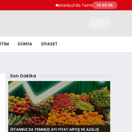
İstanbul’da Temmuz Ayı Fiyat Artış ve Azal
14:39:27
ITIM
DÜNYA
SIYASET
Son Dakika