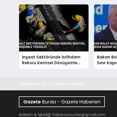
İnşaat Sektöründe İstihdam
Bakan Bol
Rekoru Kentsel Dönüşümle
Sınır Kapı
Yükseldi
Kadar Açı
Gazete Burda - Gazete Haberleri
Gazete
Burda - Gazete Haberleri
Reklam & İşbirliği:
habersonuclari@gmail.com