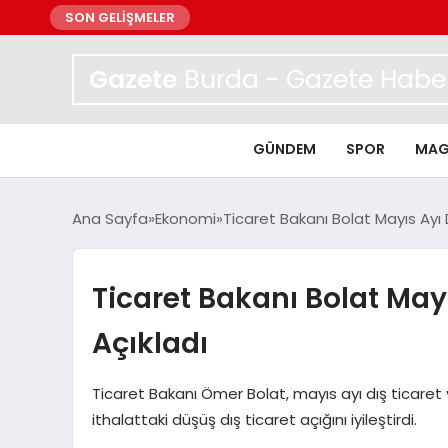
SON GELİŞMELER
Gazete
Burda - Gazete Haber
GÜNDEM
SPOR
MAG
Ana Sayfa
Ekonomi
Ticaret Bakanı Bolat Mayıs Ayı D
Ticaret Bakanı Bolat Mayıs
Açıkladı
Ticaret Bakanı Ömer Bolat, mayıs ayı dış ticaret ve
ithalattaki düşüş dış ticaret açığını iyileştirdi.