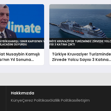
at Nusaybin Kamışlı
Türkiye Kruvaziyer Turizmind
sı’nın Yıl Sonuna
Zirvede Yolcu Sayısı 3 Katına
lacağını Duyurdu
Çıktı
Hakkımızda
Künye
Çerez Politikası
Gizlilik Politikası
İletişim