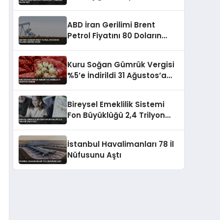
Aştı
ABD İran Gerilimi Brent
Petrol Fiyatını 80 Doların
Üzerine Taşıdı
Kuru Soğan Gümrük Vergisi
%5’e İndirildi 31 Ağustos’a
Kadar
Bireysel Emeklilik Sistemi
Fon Büyüklüğü 2,4 Trilyon
Lirayı Aştı
İstanbul Havalimanları 78 İl
Nüfusunu Aştı