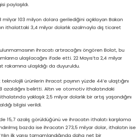
si paylaşıldı.
8 milyar 103 milyon dolara gerilediğini açıklayan Bakan
ın ithalattaki 3,4 milyar dolarlık azalmayla dış ticaret
 bulunmamasının ihracatı artıracağını öngören Bolat, bu
arına ulaşılacağını ifade etti. 22 Mayıs’ta 2,4 milyar
t rakamına ulaşıldığı da duyuruldu.
nolojili ürünlerin ihracat payının yüzde 44’e ulaştığını
zaldığını belirtti. Altın ve otomotiv ithalatındaki
 ithalatında yaklaşık 2,5 milyar dolarlık bir artış yaşandığını
ığı bilgisi verildi.
de 15,7 azalış görüldüğünü ve ihracatın ithalatı karşılama
andırılmış bazda ise ihracatın 273,5 milyar dolar, ithalatın ise
. Yılın ilk yarısı tamamlandığında daha net bir