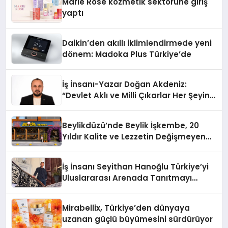
Marie Rose kozmetik sektörüne giriş
yaptı
Daikin’den akıllı iklimlendirmede yeni
dönem: Madoka Plus Türkiye’de
İş İnsanı-Yazar Doğan Akdeniz:
“Devlet Aklı ve Milli Çıkarlar Her Şeyin
Üzerindedir”
Beylikdüzü’nde Beylik İşkembe, 20
Yıldır Kalite ve Lezzetin Değişmeyen
Adresi
İş İnsanı Seyithan Hanoğlu Türkiye’yi
Uluslararası Arenada Tanıtmayı
Hedefliyor
Mirabellix, Türkiye’den dünyaya
uzanan güçlü büyümesini sürdürüyor