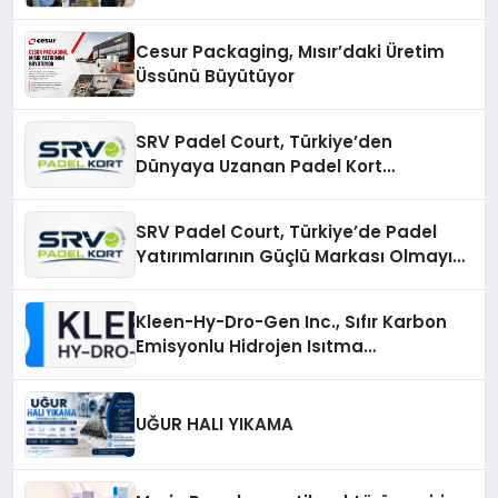
Cesur Packaging, Mısır’daki Üretim
Üssünü Büyütüyor
SRV Padel Court, Türkiye’den
Dünyaya Uzanan Padel Kort
Üretiminde Güvenin Adresi
SRV Padel Court, Türkiye’de Padel
Yatırımlarının Güçlü Markası Olmayı
Sürdürüyor
Kleen-Hy-Dro-Gen Inc., Sıfır Karbon
Emisyonlu Hidrojen Isıtma
Teknolojisinde ISO ve TSSA
Düzenleyici Onaylarını Aldı
UĞUR HALI YIKAMA