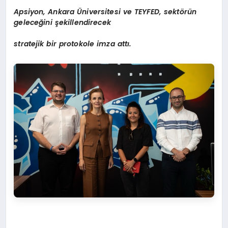
Apsiyon, Ankara
Ü
niversitesi ve TEYFED, sekt
ö
rün
geleceğini şekillendirecek
stratejik bir protokole imza attı.