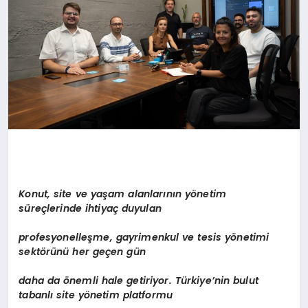
Konut, site ve yaşam alanlarının y
ö
netim
süreçlerinde ihtiyaç duyulan
profesyonelleşme, gayrimenkul ve tesis y
ö
netimi
sekt
ö
rünü
her ge
ç
en g
ün
daha da
ö
nemli hale getiriyor. Türkiye’nin bulut
tabanlı site y
ö
netim platformu