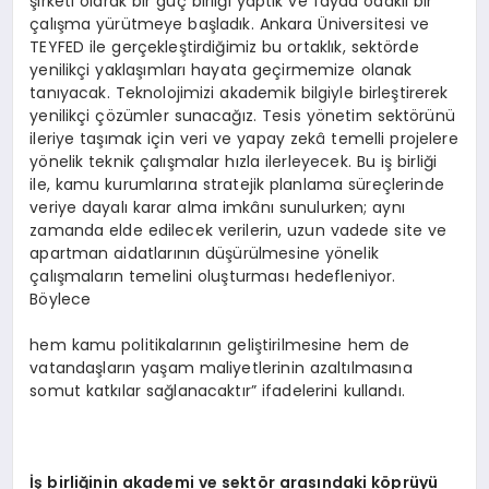
şirketi olarak bir güç birliği yaptık ve fayda odaklı bir
çalışma yürütmeye başladık. Ankara Üniversitesi ve
TEYFED ile gerçekleştirdiğimiz bu ortaklık, sektörde
yenilikçi yaklaşımları hayata geçirmemize olanak
tanıyacak. Teknolojimizi akademik bilgiyle birleştirerek
yenilikçi çözümler sunacağız. Tesis yönetim sektörünü
ileriye taşımak için veri ve yapay zekâ temelli projelere
yönelik teknik çalışmalar hızla ilerleyecek. Bu iş birliği
ile, kamu kurumlarına stratejik planlama süreçlerinde
veriye dayalı karar alma imkânı sunulurken; aynı
zamanda elde edilecek verilerin, uzun vadede site ve
apartman aidatlarının düşürülmesine yönelik
çalışmaların temelini oluşturması hedefleniyor.
Böylece
hem kamu politikalarının geliştirilmesine hem de
vatandaşların yaşam maliyetlerinin azaltılmasına
somut katkılar sağlanacaktır” ifadelerini kullandı.
İş birliğinin akademi ve sekt
ö
r arasındaki k
ö
prüyü