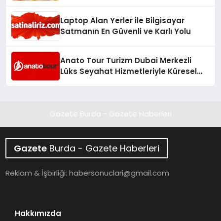
Laptop Alan Yerler ile Bilgisayar
Satmanın En Güvenli ve Karlı Yolu
Anato Tour Turizm Dubai Merkezli
Lüks Seyahat Hizmetleriyle Küresel
Turizmde Öne Çıkıyor
Gazete Burda - Gazete Haberleri
Gazete
Burda - Gazete Haberleri
Reklam & İşbirliği:
habersonuclari@gmail.com
Hakkımızda