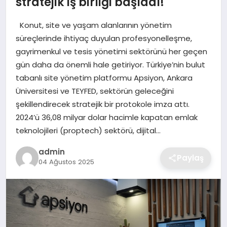
stratejik iş birliği başladı!
Konut, site ve yaşam alanlarının yönetim
SAĞLIK
süreçlerinde ihtiyaç duyulan profesyonelleşme,
gayrimenkul ve tesis yönetimi sektörünü her geçen
EĞITIM
gün daha da önemli hale getiriyor. Türkiye’nin bulut
tabanlı site yönetim platformu Apsiyon, Ankara
DÜNYA
Üniversitesi ve TEYFED, sektörün geleceğini
şekillendirecek stratejik bir protokole imza attı.
SIYASET
2024’ü 36,08 milyar dolar hacimle kapatan emlak
teknolojileri (proptech) sektörü, dijital…
admin
Paylaş
04 Ağustos 2025