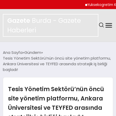
Yuksekogretim Kurulundan
Gazete
Burda - Gazete
Haberleri
GÜNDEM
Ana Sayfa
Gündem
Tesis Yönetim Sektörü’nün öncü site yönetim platformu,
SPOR
Ankara Üniversitesi ve TEYFED arasında stratejik iş birliği
başladı!
MAGAZIN
Tesis Yönetim Sektörü’nün öncü
YAŞAM
site yönetim platformu, Ankara
EKONOMI
Üniversitesi ve TEYFED arasında
TEKNOLOJI