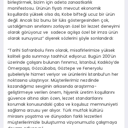
birleştirmek, bizim için adeta zanaatkarlık
manifestosu. Ürünün fiyatı mevcut ekonomik
koşullarda yüksek olsa da, Kobe bifteği ucuz bir ürün
değil. Ancak biz bunu bir lüks göstergesinden çok,
ustalığımızın sınırlarını zorlayan özel bir lezzet deneyimi
olarak görüyoruz ve sadece açılışa özel bir imza ürün
olarak sunuyoruz” diyerek sözlerini şöyle sonlandırdı:
“Tarihi Safranbolu Fırını olarak, misafirlerimize yüksek
kaliteli gıda sunmayı taahhüt ediyoruz. Bugün 200’ün
üzerinde çalışanı bulunan fırınımız, İstanbul, Kadıköy’de
Ömerpaşa, Gözcübaba, Göztepe ve Feneryolu
şubeleriyle hizmet veriyor ve ürünlerini İstanbul’un her
noktasına ulaştırıyor. Müşterilerimiz nezdinde
kazandığımız sevginin arkasında araştırma-
geliştirmeye verilen önem, hijyenik üretim koşullarını
güvence altına alan özen, lezzet standartlarını
korumak konusundaki çaba ve koşulsuz memnuniyeti
sağlama arzusu yer alıyor. Türk mutfak kültürü
mirasını yaşatma ve dünyadan farklı lezzetleri
müşterilerimizle buluşturma vizyonumuzla çalışmaya