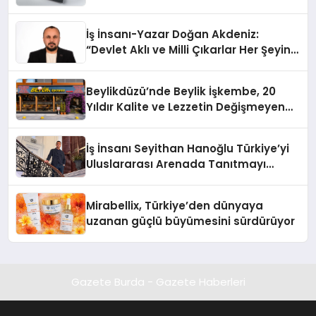
İş İnsanı-Yazar Doğan Akdeniz:
“Devlet Aklı ve Milli Çıkarlar Her Şeyin
Üzerindedir”
Beylikdüzü’nde Beylik İşkembe, 20
Yıldır Kalite ve Lezzetin Değişmeyen
Adresi
İş İnsanı Seyithan Hanoğlu Türkiye’yi
Uluslararası Arenada Tanıtmayı
Hedefliyor
Mirabellix, Türkiye’den dünyaya
uzanan güçlü büyümesini sürdürüyor
Gazete Burda - Gazete Haberleri