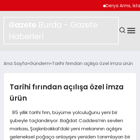
Derya Arms, İstanbul P
Gazete
Burda - Gazete
Haberleri
GÜNDEM
Ana Sayfa
Gündem
Tarihi fırından açılışa özel imza ürün
SPOR
Tarihi fırından açılışa özel imza
MAGAZIN
ürün
YAŞAM
85 yıllık tarihi fırın, büyüme yolculuğunu yeni bir
şubeyle taçlandırıyor. Bağdat Caddesi’nin sevilen
EKONOMI
markası, Şaşkınbakkal’daki yeni mekanının açılışını
geleneksel poğaça anlayışını yeniden tanımlayan bir
TEKNOLOJI