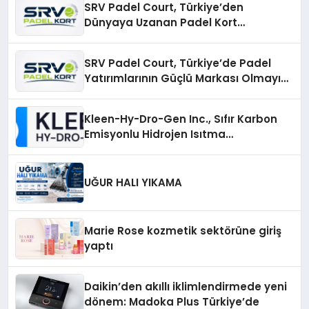
SRV Padel Court, Türkiye’den
Dünyaya Uzanan Padel Kort
Üretiminde Güvenin Adresi
SRV Padel Court, Türkiye’de Padel
Yatırımlarının Güçlü Markası Olmayı
Sürdürüyor
Kleen-Hy-Dro-Gen Inc., Sıfır Karbon
Emisyonlu Hidrojen Isıtma
Teknolojisinde ISO ve TSSA
Düzenleyici Onaylarını Aldı
UĞUR HALI YIKAMA
Marie Rose kozmetik sektörüne giriş
yaptı
Daikin’den akıllı iklimlendirmede yeni
dönem: Madoka Plus Türkiye’de