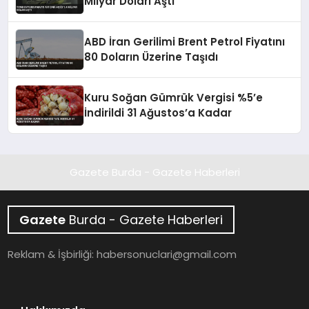
Milyar Doları Aştı
ABD İran Gerilimi Brent Petrol Fiyatını
80 Doların Üzerine Taşıdı
Kuru Soğan Gümrük Vergisi %5’e
İndirildi 31 Ağustos’a Kadar
Gazete Burda - Gazete Haberleri
Gazete
Burda - Gazete Haberleri
Reklam & İşbirliği:
habersonuclari@gmail.com