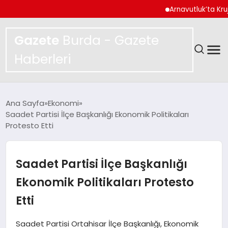
Arnavutluk’ta Kruja Dağ
Gazete
Burda - Gazete
Haberleri
GÜNDEM
Ana Sayfa
Ekonomi
Saadet Partisi İlçe Başkanlığı Ekonomik Politikaları
SPOR
Protesto Etti
MAGAZIN
Saadet Partisi İlçe Başkanlığı
YAŞAM
Ekonomik Politikaları Protesto
Etti
EKONOMI
Saadet Partisi Ortahisar İlçe Başkanlığı, Ekonomik
TEKNOLOJI