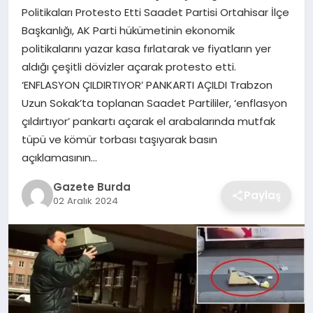
Politikaları Protesto Etti Saadet Partisi Ortahisar İlçe
Başkanlığı, AK Parti hükümetinin ekonomik
SAĞLIK
politikalarını yazar kasa fırlatarak ve fiyatların yer
aldığı çeşitli dövizler açarak protesto etti.
EĞITIM
‘ENFLASYON ÇILDIRTIYOR’ PANKARTI AÇILDI Trabzon
Uzun Sokak’ta toplanan Saadet Partililer, ‘enflasyon
DÜNYA
çıldırtıyor’ pankartı açarak el arabalarında mutfak
tüpü ve kömür torbası taşıyarak basın
SIYASET
açıklamasının…
Gazete Burda
Paylaş
02 Aralık 2024