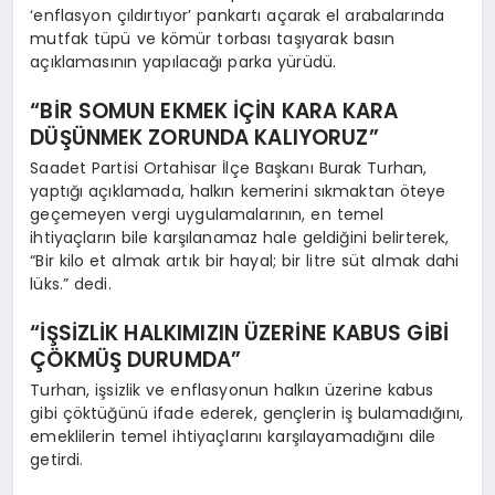
‘enflasyon çıldırtıyor’ pankartı açarak el arabalarında
mutfak tüpü ve kömür torbası taşıyarak basın
açıklamasının yapılacağı parka yürüdü.
“BİR SOMUN EKMEK İÇİN KARA KARA
DÜŞÜNMEK ZORUNDA KALIYORUZ”
Saadet Partisi Ortahisar İlçe Başkanı Burak Turhan,
yaptığı açıklamada, halkın kemerini sıkmaktan öteye
geçemeyen vergi uygulamalarının, en temel
ihtiyaçların bile karşılanamaz hale geldiğini belirterek,
“Bir kilo et almak artık bir hayal; bir litre süt almak dahi
lüks.” dedi.
“İŞSİZLİK HALKIMIZIN ÜZERİNE KABUS GİBİ
ÇÖKMÜŞ DURUMDA”
Turhan, işsizlik ve enflasyonun halkın üzerine kabus
gibi çöktüğünü ifade ederek, gençlerin iş bulamadığını,
emeklilerin temel ihtiyaçlarını karşılayamadığını dile
getirdi.