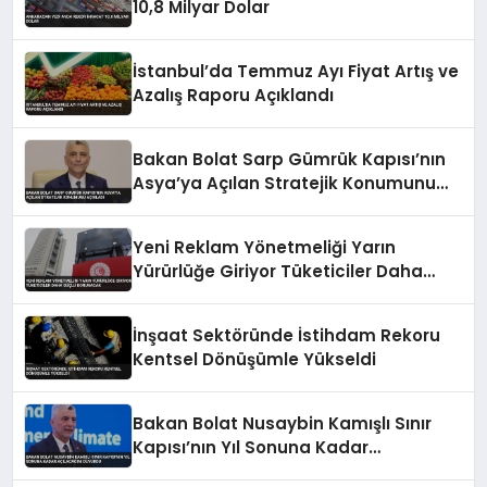
10,8 Milyar Dolar
İstanbul’da Temmuz Ayı Fiyat Artış ve
Azalış Raporu Açıklandı
Bakan Bolat Sarp Gümrük Kapısı’nın
Asya’ya Açılan Stratejik Konumunu
Açıkladı
Yeni Reklam Yönetmeliği Yarın
Yürürlüğe Giriyor Tüketiciler Daha
Güçlü Korunacak
İnşaat Sektöründe İstihdam Rekoru
Kentsel Dönüşümle Yükseldi
Bakan Bolat Nusaybin Kamışlı Sınır
Kapısı’nın Yıl Sonuna Kadar
Açılacağını Duyurdu