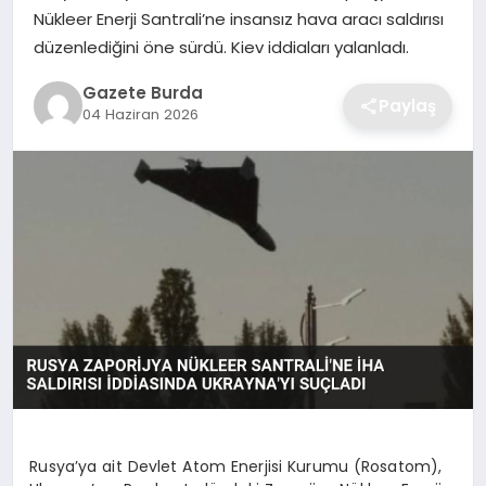
Nükleer Enerji Santrali’ne insansız hava aracı saldırısı
düzenlediğini öne sürdü. Kiev iddiaları yalanladı.
SAĞLIK
Gazete Burda
Paylaş
EĞITIM
04 Haziran 2026
DÜNYA
SIYASET
Rusya’ya ait Devlet Atom Enerjisi Kurumu (Rosatom),