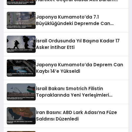
Çağrısı Yapıldı
Japonya Kumamoto’da 7.1
Büyüklüğündeki Depremde Can
Kayıpları Yaşandı
İsrail Ordusunda Yıl Başına Kadar 17
Asker İntihar Etti
Japonya Kumamoto’da Deprem Can
Kaybı 14’e Yükseldi
İsrail Bakanı Smotrich Filistin
Topraklarında Yeni Yerleşimleri
Onayladı
İran Basını: ABD Lark Adası’na Füze
Saldırısı Düzenledi