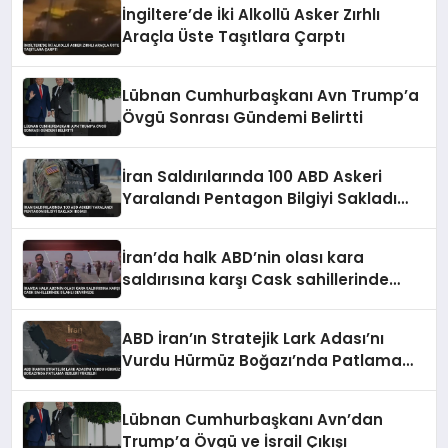
İngiltere’de İki Alkollü Asker Zırhlı
Araçla Üste Taşıtlara Çarptı
Lübnan Cumhurbaşkanı Avn Trump’a
Övgü Sonrası Gündemi Belirtti
İran Saldırılarında 100 ABD Askeri
Yaralandı Pentagon Bilgiyi Sakladı
İddiası
İran’da halk ABD’nin olası kara
saldırısına karşı Cask sahillerinde
silahlı devriyede
ABD İran’ın Stratejik Lark Adası’nı
Vurdu Hürmüz Boğazı’nda Patlama
Sesleri Yükseldi
Lübnan Cumhurbaşkanı Avn’dan
Trump’a Övgü ve İsrail Çıkışı