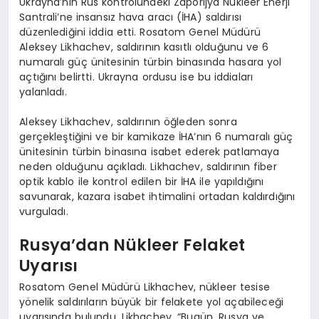
Ukrayna’nın Rus kontrolündeki Zaporijya Nükleer Enerji
Santrali’ne insansız hava aracı (İHA) saldırısı
düzenlediğini iddia etti. Rosatom Genel Müdürü
Aleksey Likhachev, saldırının kasıtlı olduğunu ve 6
numaralı güç ünitesinin türbin binasında hasara yol
açtığını belirtti. Ukrayna ordusu ise bu iddiaları
yalanladı.
Aleksey Likhachev, saldırının öğleden sonra
gerçekleştiğini ve bir kamikaze İHA’nın 6 numaralı güç
ünitesinin türbin binasına isabet ederek patlamaya
neden olduğunu açıkladı. Likhachev, saldırının fiber
optik kablo ile kontrol edilen bir İHA ile yapıldığını
savunarak, kazara isabet ihtimalini ortadan kaldırdığını
vurguladı.
Rusya’dan Nükleer Felaket
Uyarısı
Rosatom Genel Müdürü Likhachev, nükleer tesise
yönelik saldırıların büyük bir felakete yol açabileceği
uyarısında bulundu. Likhachev, “Bugün, Rusya ve