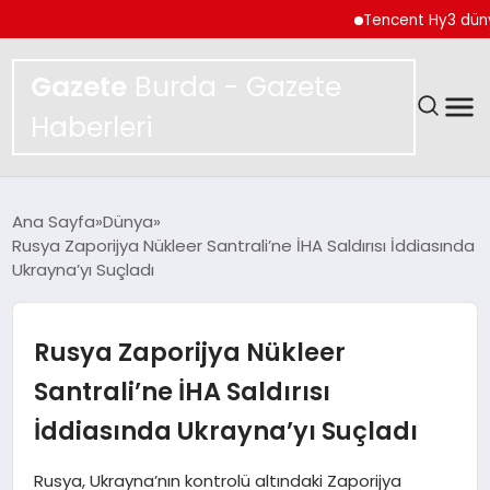
Tencent Hy3 dünya ge
Gazete
Burda - Gazete
Haberleri
GÜNDEM
Ana Sayfa
Dünya
Rusya Zaporijya Nükleer Santrali’ne İHA Saldırısı İddiasında
SPOR
Ukrayna’yı Suçladı
MAGAZIN
Rusya Zaporijya Nükleer
YAŞAM
Santrali’ne İHA Saldırısı
İddiasında Ukrayna’yı Suçladı
EKONOMI
Rusya, Ukrayna’nın kontrolü altındaki Zaporijya
TEKNOLOJI