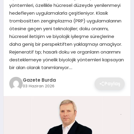
yöntemleri, özellikle hücresel düzeyde yenilenmeyi
hedefleyen uygulamalarla çeşitleniyor. Klasik
SAĞLIK
trombositten zenginplazma (PRP) uygulamalarının
ötesine geçen yeni teknolojiler; doku onarımı,
EĞITIM
hücresel iletişim ve biyolojik iyileşme süreçlerine
daha geniş bir perspektiften yaklaşmayı amaçlıyor.
DÜNYA
Rejeneratif tıp; hasarlı doku ve organların onarımını
desteklemeye yönelik biyolojik yöntemleri kapsayan
SIYASET
bir alan olarak tanımlanıyor….
Gazete Burda
Paylaş
03 Haziran 2026