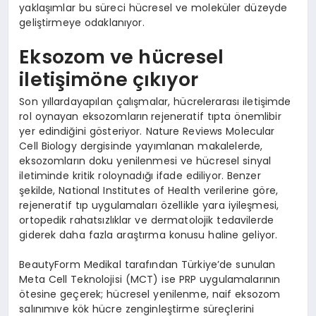
yaklaşımlar bu süreci hücresel ve moleküler düzeyde
geliştirmeye odaklanıyor.
Eksozom ve hücresel
iletişimöne çıkıyor
Son yıllardayapılan çalışmalar, hücrelerarası iletişimde
rol oynayan eksozomların
rejeneratif tıpta önemlibir
yer edindiğini gösteriyor. Nature Reviews Molecular
Cell Biology dergisinde yayımlanan makalelerde,
eksozomların doku yenilenmesi ve hücresel sinyal
iletiminde kritik roloynadığı ifade ediliyor. Benzer
şekilde, National Institutes of Health verilerine göre,
rejeneratif tıp uygulamaları özellikle yara iyileşmesi,
ortopedik rahatsızlıklar ve dermatolojik tedavilerde
giderek daha fazla araştırma konusu haline geliyor.
BeautyForm Medikal tarafından Türkiye’de sunulan
Meta Cell Teknolojisi (MCT) ise PRP uygulamalarının
ötesine geçerek; hücresel yenilenme, naif eksozom
salınımıve kök hücre zenginleştirme süreçlerini