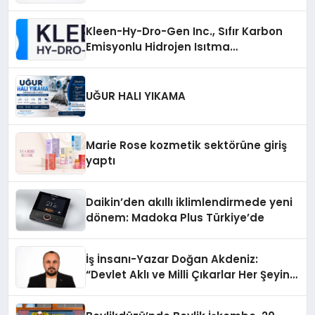
Sürdürüyor
Kleen-Hy-Dro-Gen Inc., Sıfır Karbon
Emisyonlu Hidrojen Isıtma
Teknolojisinde ISO ve TSSA
Düzenleyici Onaylarını Aldı
UĞUR HALI YIKAMA
Marie Rose kozmetik sektörüne giriş
yaptı
Daikin’den akıllı iklimlendirmede yeni
dönem: Madoka Plus Türkiye’de
İş İnsanı-Yazar Doğan Akdeniz:
“Devlet Aklı ve Milli Çıkarlar Her Şeyin
Üzerindedir”