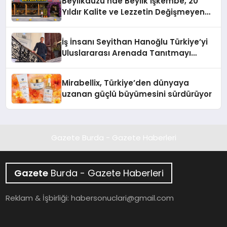
Beylikdüzü’nde Beylik İşkembe, 20
Yıldır Kalite ve Lezzetin Değişmeyen
Adresi
İş İnsanı Seyithan Hanoğlu Türkiye’yi
Uluslararası Arenada Tanıtmayı
Hedefliyor
Mirabellix, Türkiye’den dünyaya
uzanan güçlü büyümesini sürdürüyor
Gazete Burda - Gazete Haberleri
Gazete
Burda - Gazete Haberleri
Reklam & İşbirliği:
habersonuclari@gmail.com