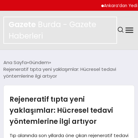
Ankara’dan Yedi Ayda R
Gazete
Burda - Gazete
Haberleri
GÜNDEM
Ana Sayfa
Gündem
Rejeneratif tıpta yeni yaklaşımlar: Hücresel tedavi
SPOR
yöntemlerine ilgi artıyor
MAGAZIN
Rejeneratif tıpta yeni
YAŞAM
yaklaşımlar: Hücresel tedavi
yöntemlerine ilgi artıyor
EKONOMI
Tıp alanında son yıllarda öne çıkan rejeneratif tedavi
TEKNOLOJI