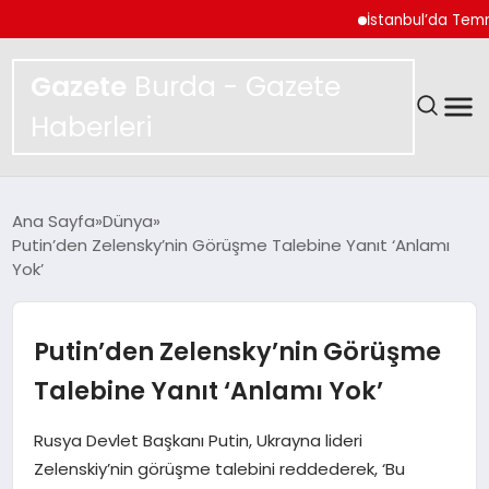
İstanbul’da Temmuz Ayı
Gazete
Burda - Gazete
Haberleri
GÜNDEM
Ana Sayfa
Dünya
Putin’den Zelensky’nin Görüşme Talebine Yanıt ‘Anlamı
SPOR
Yok’
MAGAZIN
Putin’den Zelensky’nin Görüşme
YAŞAM
Talebine Yanıt ‘Anlamı Yok’
EKONOMI
Rusya Devlet Başkanı Putin, Ukrayna lideri
Zelenskiy’nin görüşme talebini reddederek, ‘Bu
TEKNOLOJI