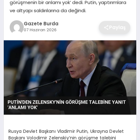
görüşmenin bir anlamı yok’ dedi. Putin, yaptırımlara
ve altyapı saldırılarına da değindi.
SAĞLIK
Gazete Burda
Paylaş
07 Haziran 2026
EĞITIM
DÜNYA
SIYASET
Rusya Devlet Başkanı Vladimir Putin, Ukrayna Devlet
Başkanı Volodimir Zelenskiy’nin görüşme talebini