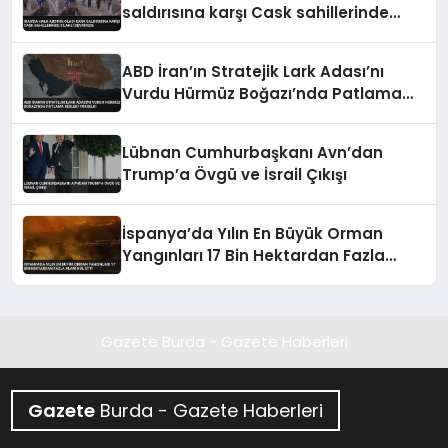
saldırısına karşı Cask sahillerinde
silahlı devriyede
ABD İran’ın Stratejik Lark Adası’nı
Vurdu Hürmüz Boğazı’nda Patlama
Sesleri Yükseldi
Lübnan Cumhurbaşkanı Avn’dan
Trump’a Övgü ve İsrail Çıkışı
İspanya’da Yılın En Büyük Orman
Yangınları 17 Bin Hektardan Fazla
Alanı Kül Etti
Gazete Burda - Gazete Haberleri
Gazete
Burda - Gazete Haberleri