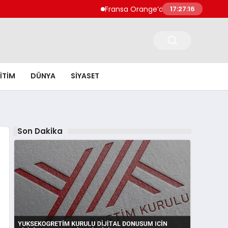
Fransa Orange’da Evde 5 Bebek Cesedi Bu
17:27:17
ITIM
DÜNYA
SIYASET
Son Dakika