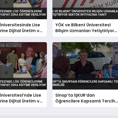
niversitesinde Lise
YÖK ve Bilkent Üniversitesi
ine Dijital Üretim ve
Bilişim Uzmanları Yetiştiriyor
a Eğitimi Veriliyor
Sektör İhtiyacına Yanıt
niversitesi’nde Lise
Sinop’ta İŞKUR’dan
ine Dijital Üretim ve
Öğrencilere Kapsamlı Tercih
a Eğitimi Veriliyor
Rehberliği