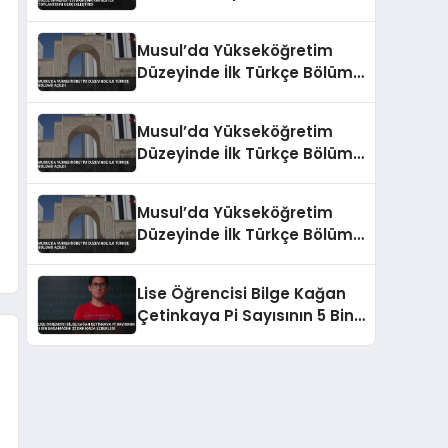
Gerçekleştirdi
Musul’da Yükseköğretim
Düzeyinde İlk Türkçe Bölümü
Açıldı
Musul’da Yükseköğretim
Düzeyinde İlk Türkçe Bölümü
Açıldı
Musul’da Yükseköğretim
Düzeyinde İlk Türkçe Bölümü
Açıldı
Lise Öğrencisi Bilge Kağan
Çetinkaya Pi Sayısının 5 Bin
Basamağını 22 Dakikada
Ezberledi