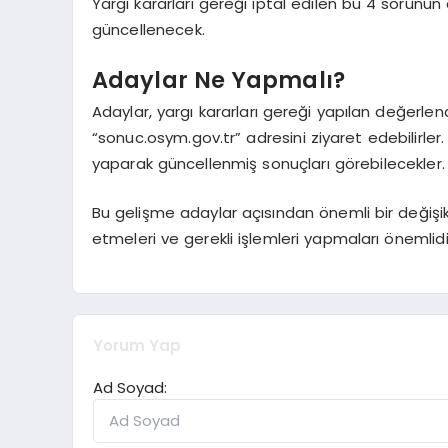
Yargı kararları gereği iptal edilen bu 4 sorunu
güncellenecek.
Adaylar Ne Yapmalı?
Adaylar, yargı kararları gereği yapılan değerle
“sonuc.osym.gov.tr” adresini ziyaret edebilirler. 
yaparak güncellenmiş sonuçları görebilecekler.
Bu gelişme adaylar açısından önemli bir değişikl
etmeleri ve gerekli işlemleri yapmaları önemlidi
Yorum Yap
Ad Soyad: