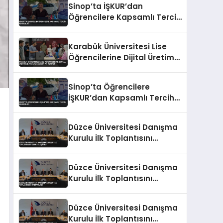
Sinop’ta İŞKUR’dan
Öğrencilere Kapsamlı Tercih
Rehberliği
Karabük Üniversitesi Lise
Öğrencilerine Dijital Üretim
ve Yapay Zeka Eğitimi
Veriyor
Sinop’ta Öğrencilere
İŞKUR’dan Kapsamlı Tercih
Rehberliği
Düzce Üniversitesi Danışma
Kurulu İlk Toplantısını
Gerçekleştirdi
Düzce Üniversitesi Danışma
Kurulu İlk Toplantısını
Tamamladı
Düzce Üniversitesi Danışma
Kurulu İlk Toplantısını