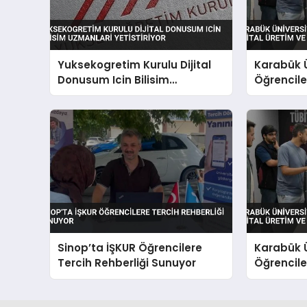
Yuksekogretim Kurulu Dijital
Karabük Ü
Donusum Icin Bilisim
Öğrenciler
Uzmanlari Yetistiriyor
Yapay Zek
Sinop’ta İŞKUR Öğrencilere
Karabük Ü
Tercih Rehberliği Sunuyor
Öğrenciler
Yapay Zek