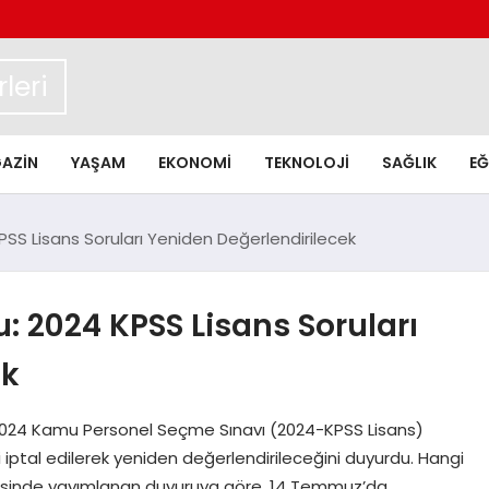
leri
AZIN
YAŞAM
EKONOMI
TEKNOLOJI
SAĞLIK
EĞ
SS Lisans Soruları Yeniden Değerlendirilecek
 2024 KPSS Lisans Soruları
ek
024 Kamu Personel Seçme Sınavı (2024-KPSS Lisans)
i iptal edilerek yeniden değerlendirileceğini duyurdu. Hangi
itesinde yayımlanan duyuruya göre, 14 Temmuz’da