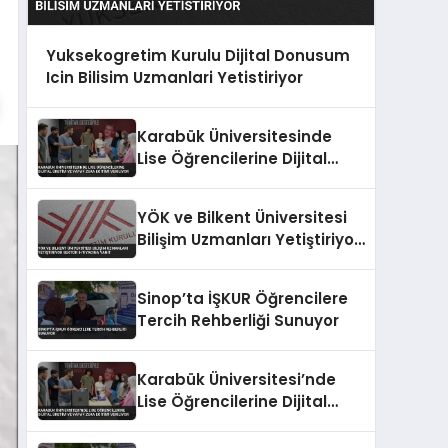
Yuksekogretim Kurulu Dijital Donusum
Icin Bilisim Uzmanlari Yetistiriyor
Karabük Üniversitesinde
Lise Öğrencilerine Dijital
Üretim ve Yapay Zeka
Eğitimi Veriliyor
YÖK ve Bilkent Üniversitesi
Bilişim Uzmanları Yetiştiriyor
Sektör İhtiyacına Yanıt
Sinop’ta İŞKUR Öğrencilere
Tercih Rehberliği Sunuyor
Karabük Üniversitesi’nde
Lise Öğrencilerine Dijital
Üretim ve Yapay Zeka
Eğitimi Veriliyor