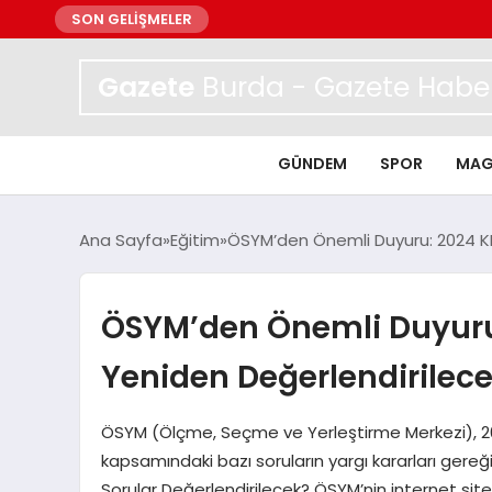
SON GELİŞMELER
Gazete
Burda - Gazete Haber
GÜNDEM
SPOR
MAG
Ana Sayfa
Eğitim
ÖSYM’den Önemli Duyuru: 2024 KP
ÖSYM’den Önemli Duyuru:
Yeniden Değerlendirilec
ÖSYM (Ölçme, Seçme ve Yerleştirme Merkezi), 2
kapsamındaki bazı soruların yargı kararları gereğ
Sorular Değerlendirilecek? ÖSYM’nin internet s