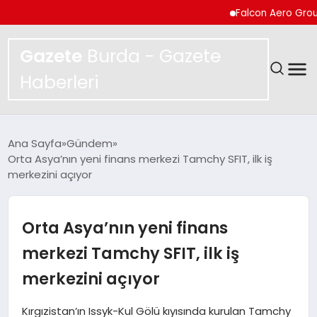
Falcon Aero Group, Kür
Gazete
Burda - Gazete
Haberleri
GÜNDEM
Ana Sayfa
Gündem
Orta Asya’nın yeni finans merkezi Tamchy SFIT, ilk iş
SPOR
merkezini açıyor
MAGAZIN
Orta Asya’nın yeni finans
YAŞAM
merkezi Tamchy SFIT, ilk iş
merkezini açıyor
EKONOMI
Kırgızistan’ın Issyk-Kul Gölü kıyısında kurulan Tamchy
TEKNOLOJI