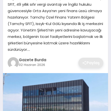
SFIT, 49 yıllık sıfır vergi avantajı ve İngiliz hukuku
güvencesiyle Orta Asya’nın yeni finans üssü olmaya
SAĞLIK
hazırlanıyor. Tamchy Özel Finans Yatırım Bölgesi
(Tamchy SFIT), Issyk-Kul Gölü kıyısında ilk iş merkezini
EĞITIM
açıyor. Yönetim Şirketi’nin yeni adresine kavuşacağı
merkez, bölgenin ticari faaliyetlerini başlatmak ve ilk
DÜNYA
şirketleri bünyesine katmak üzere hazırlıklarını
sürdürüyor….
SIYASET
Gazete Burda
Paylaş
02 Haziran 2026