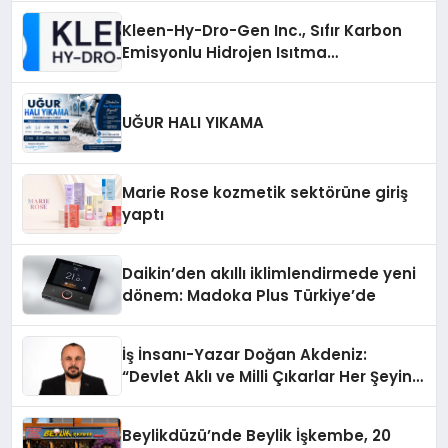
Kleen-Hy-Dro-Gen Inc., Sıfır Karbon
Emisyonlu Hidrojen Isıtma
Teknolojisinde ISO ve TSSA
Düzenleyici Onaylarını Aldı
UĞUR HALI YIKAMA
Marie Rose kozmetik sektörüne giriş
yaptı
Daikin’den akıllı iklimlendirmede yeni
dönem: Madoka Plus Türkiye’de
İş İnsanı-Yazar Doğan Akdeniz:
“Devlet Aklı ve Milli Çıkarlar Her Şeyin
Üzerindedir”
Beylikdüzü’nde Beylik İşkembe, 20