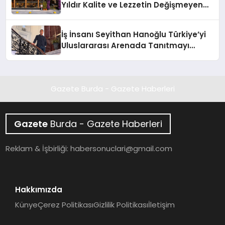
Yıldır Kalite ve Lezzetin Değişmeyen
Adresi
İş İnsanı Seyithan Hanoğlu Türkiye’yi
Uluslararası Arenada Tanıtmayı
Hedefliyor
Gazete Burda - Gazete Haberleri
Gazete
Burda - Gazete Haberleri
Reklam & İşbirliği:
habersonuclari@gmail.com
Hakkımızda
Künye
Çerez Politikası
Gizlilik Politikası
İletişim