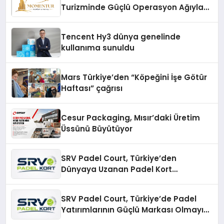
Turizminde Güçlü Operasyon Ağıyla
Fark Yaratıyor
Tencent Hy3 dünya genelinde
kullanıma sunuldu
Mars Türkiye’den “Köpeğini İşe Götür
Haftası” çağrısı
Cesur Packaging, Mısır’daki Üretim
Üssünü Büyütüyor
SRV Padel Court, Türkiye’den
Dünyaya Uzanan Padel Kort
Üretiminde Güvenin Adresi
SRV Padel Court, Türkiye’de Padel
Yatırımlarının Güçlü Markası Olmayı
Sürdürüyor