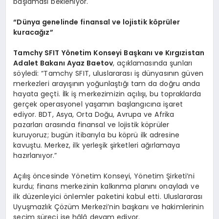
başlaması bekleniyor.
“Dünya genelinde finansal ve lojistik köprüler
kuracağız”
Tamchy SFIT Yönetim Konseyi Başkanı ve Kırgızistan
Adalet Bakanı Ayaz Baetov
, açıklamasında şunları
söyledi: “Tamchy SFIT, uluslararası iş dünyasının güven
merkezleri arayışının yoğunlaştığı tam da doğru anda
hayata geçti. İlk iş merkezimizin açılışı, bu topraklarda
gerçek operasyonel yaşamın başlangıcına işaret
ediyor. BDT, Asya, Orta Doğu, Avrupa ve Afrika
pazarları arasında finansal ve lojistik köprüler
kuruyoruz; bugün itibarıyla bu köprü ilk adresine
kavuştu. Merkez, ilk yerleşik şirketleri ağırlamaya
hazırlanıyor.”
Açılış öncesinde Yönetim Konseyi, Yönetim Şirketi’ni
kurdu; finans merkezinin kalkınma planını onayladı ve
ilk düzenleyici önlemler paketini kabul etti. Uluslararası
Uyuşmazlık Çözüm Merkezi’nin başkanı ve hakimlerinin
seçim süreci ise hâlâ devam ediyor.