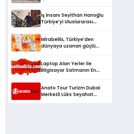
Lezzetin Değişmeyen Adresi
İş İnsanı Seyithan Hanoğlu
Türkiye’yi Uluslararası
Arenada Tanıtmayı
Hedefliyor
Mirabellix, Türkiye’den
dünyaya uzanan güçlü
büyümesini sürdürüyor
Laptop Alan Yerler ile
Bilgisayar Satmanın En
Güvenli ve Karlı Yolu
Anato Tour Turizm Dubai
Merkezli Lüks Seyahat
Hizmetleriyle Küresel
Turizmde Öne Çıkıyor