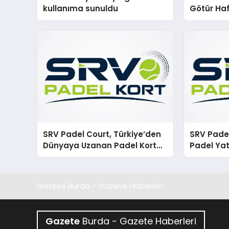
kullanıma sunuldu
Götür Haf
SRV Padel Court, Türkiye’den
SRV Padel
Dünyaya Uzanan Padel Kort
Padel Yat
Üretiminde Güvenin Adresi
Markası 
Gazete Burda - Gazete Haberleri
Gazete
Burda - Gazete Haberleri