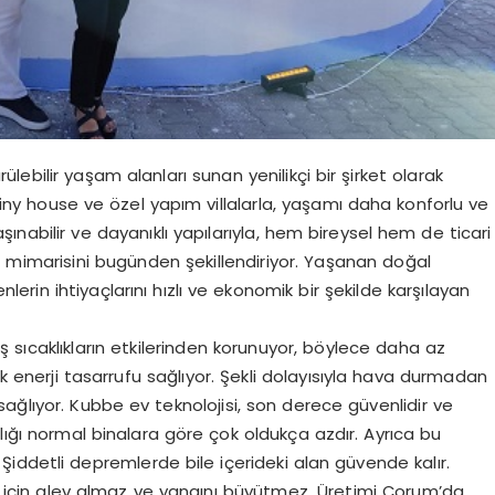
ebilir yaşam alanları sunan yenilikçi bir şirket olarak
ny house ve özel yapım villalarla, yaşamı daha konforlu ve
şınabilir ve dayanıklı yapılarıyla, hem bireysel hem de ticari
n mimarisini bugünden şekillendiriyor. Yaşanan doğal
lerin ihtiyaçlarını hızlı ve ekonomik bir şekilde karşılayan
e dış sıcaklıkların etkilerinden korunuyor, böylece daha az
ak enerji tasarrufu sağlıyor. Şekli dolayısıyla hava durmadan
sağlıyor. Kubbe ev teknolojisi, son derece güvenlidir ve
lığı normal binalara göre çok oldukça azdır. Ayrıca bu
iddetli depremlerde bile içerideki alan güvende kalır.
ığı için alev almaz ve yangını büyütmez. Üretimi Çorum’da