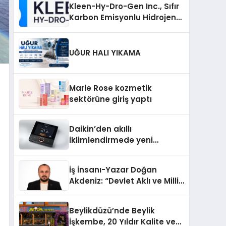
Kleen-Hy-Dro-Gen Inc., Sıfır
Karbon Emisyonlu Hidrojen
Isıtma Teknolojisinde ISO ve
TSSA Düzenleyici Onaylarını
Aldı
UĞUR HALI YIKAMA
Marie Rose kozmetik
sektörüne giriş yaptı
Daikin’den akıllı
iklimlendirmede yeni
dönem: Madoka Plus
Türkiye’de
İş İnsanı-Yazar Doğan
Akdeniz: “Devlet Aklı ve Milli
Çıkarlar Her Şeyin
Üzerindedir”
Beylikdüzü’nde Beylik
İşkembe, 20 Yıldır Kalite ve