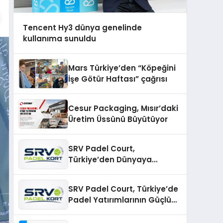
Tencent Hy3 dünya genelinde
kullanıma sunuldu
Mars Türkiye’den “Köpeğini
İşe Götür Haftası” çağrısı
Cesur Packaging, Mısır’daki
Üretim Üssünü Büyütüyor
SRV Padel Court,
Türkiye’den Dünyaya
Uzanan Padel Kort
Üretiminde Güvenin Adresi
SRV Padel Court, Türkiye’de
Padel Yatırımlarının Güçlü
Markası Olmayı Sürdürüyor