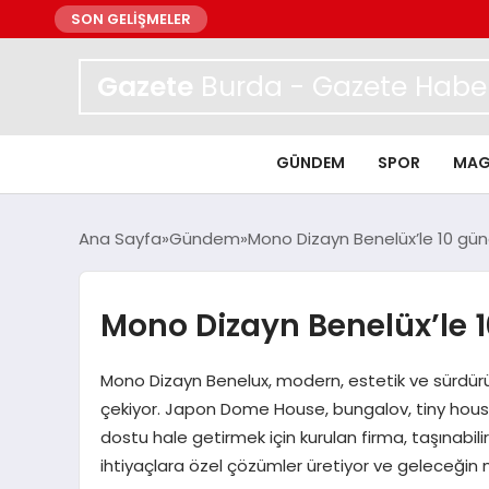
SON GELİŞMELER
Gazete
Burda - Gazete Haber
GÜNDEM
SPOR
MAG
Ana Sayfa
Gündem
Mono Dizayn Benelüx’le 10 gün
Mono Dizayn Benelüx’le 1
Mono Dizayn Benelux, modern, estetik ve sürdürüleb
çekiyor. Japon Dome House, bungalov, tiny house
dostu hale getirmek için kurulan firma, taşınabili
ihtiyaçlara özel çözümler üretiyor ve geleceğin m