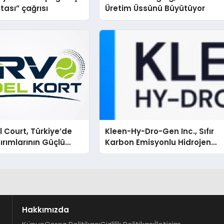
tası” çağrısı
Üretim Üssünü Büyütüyor
 Court, Türkiye’de
Kleen-Hy-Dro-Gen Inc., Sıfır
ırımlarının Güçlü
Karbon Emisyonlu Hidrojen
Olmayı Sürdürüyor
Isıtma Teknolojisinde ISO ve
TSSA Düzenleyici Onaylarını
Aldı
Hakkımızda