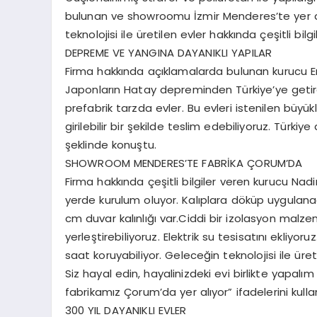
bulunan ve showroomu İzmir Menderes’te yer al
teknolojisi ile üretilen evler hakkında çeşitli bilgi
DEPREME VE YANGINA DAYANIKLI YAPILAR
Firma hakkında açıklamalarda bulunan kurucu Em
Japonların Hatay depreminden Türkiye’ye getirdiği
prefabrik tarzda evler. Bu evleri istenilen büyük
girilebilir bir şekilde teslim edebiliyoruz. Türki
şeklinde konuştu.
SHOWROOM MENDERES’TE FABRİKA ÇORUM’DA
Firma hakkında çeşitli bilgiler veren kurucu Na
yerde kurulum oluyor. Kalıplara döküp uygulanaca
cm duvar kalınlığı var.Ciddi bir izolasyon malze
yerleştirebiliyoruz. Elektrik su tesisatını ekliyoruz
saat koruyabiliyor. Geleceğin teknolojisi ile üretil
Siz hayal edin, hayalinizdeki evi birlikte yap
fabrikamız Çorum’da yer alıyor” ifadelerini kulla
300 YIL DAYANIKLI EVLER