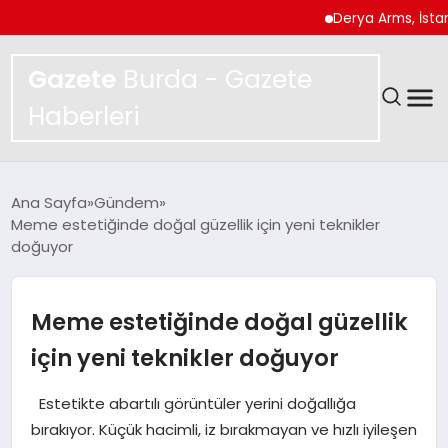
Derya Arms, İstanbul Pr
Gazete
Burda - Gazete
Haberleri
GÜNDEM
Ana Sayfa
Gündem
Meme estetiğinde doğal güzellik için yeni teknikler
SPOR
doğuyor
MAGAZIN
Meme estetiğinde doğal güzellik
YAŞAM
için yeni teknikler doğuyor
EKONOMI
Estetikte abartılı görüntüler yerini doğallığa
bırakıyor. Küçük hacimli, iz bırakmayan ve hızlı iyileşen
TEKNOLOJI