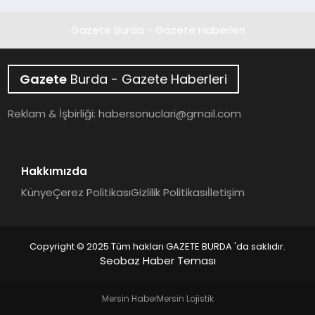
Gazete Burda - Gazete Haberleri
Gazete
Burda - Gazete Haberleri
Reklam & İşbirliği:
habersonuclari@gmail.com
Hakkımızda
Künye
Çerez Politikası
Gizlilik Politikası
İletişim
Copyright © 2025 Tüm hakları GAZETE BURDA 'da saklıdır.
Seobaz Haber Teması
Mersin Haber
Mersin Lojistik