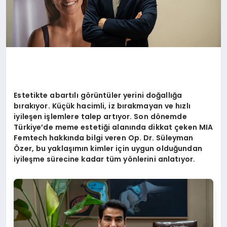
Estetikte abartılı g
ö
rüntüler yerini doğallığa
bırakıyor. Küçük hacimli, iz bırakmayan ve hızlı
iyileş
en i
şlemlere talep artıyor. Son d
ö
nemde
Türkiye
’
de meme estetiği alanında dikkat ç
eken MIA
Femtech hakk
ında bilgi veren Op. Dr. Süleyman
Özer, bu yaklaşımın kimler için uygun olduğundan
iyileşme sürecine kadar tüm y
ö
nlerini anlatıyor.