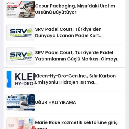
Cesur Packaging, Mısır’daki Üretim
Üssünü Büyütüyor
SRV Padel Court, Türkiye’den
Dünyaya Uzanan Padel Kort
Üretiminde Güvenin Adresi
SRV Padel Court, Türkiye’de Padel
Yatırımlarının Güçlü Markası Olmayı
Sürdürüyor
Kleen-Hy-Dro-Gen Inc., Sıfır Karbon
Emisyonlu Hidrojen Isıtma
Teknolojisinde ISO ve TSSA
Düzenleyici Onaylarını Aldı
UĞUR HALI YIKAMA
Marie Rose kozmetik sektörüne giriş
yaptı