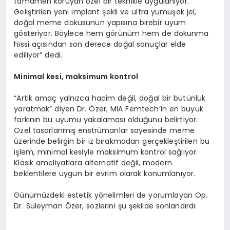
tamamen koruyan özel bir teknikle uygulanıyor.
Geliştirilen yeni implant şekli ve ultra yumuşak jel,
doğal meme dokusunun yapısına birebir uyum
gösteriyor. Böylece hem görünüm hem de dokunma
hissi açısından son derece doğal sonuçlar elde
ediliyor” dedi.
Minimal kesi, maksimum kontrol
“Artık amaç yalnızca hacim değil, doğal bir bütünlük
yaratmak” diyen Dr. Özer, MIA Femtech’in en büyük
farkının bu uyumu yakalaması olduğunu belirtiyor.
Özel tasarlanmış enstrümanlar sayesinde meme
üzerinde belirgin bir iz bırakmadan gerçekleştirilen bu
işlem, minimal kesiyle maksimum kontrol sağlıyor.
Klasik ameliyatlara alternatif değil, modern
beklentilere uygun bir evrim olarak konumlanıyor.
Günümüzdeki estetik yönelimleri de yorumlayan Op.
Dr. Süleyman Özer, sözlerini şu şekilde sonlandırdı: