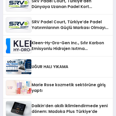
SRV Padel Court, Türkiye’den
Dünyaya Uzanan Padel Kort
Üretiminde Güvenin Adresi
SRV Padel Court, Türkiye’de Padel
Yatırımlarının Güçlü Markası Olmayı
Sürdürüyor
Kleen-Hy-Dro-Gen Inc., Sıfır Karbon
Emisyonlu Hidrojen Isıtma
Teknolojisinde ISO ve TSSA
Düzenleyici Onaylarını Aldı
UĞUR HALI YIKAMA
Marie Rose kozmetik sektörüne giriş
yaptı
Daikin’den akıllı iklimlendirmede yeni
dönem: Madoka Plus Türkiye’de