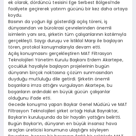
ek olarak, dördüncü tesisini Ege Serbest Bölgesi’nde
faaliyete geçirerek yatırım gücünü bir kez daha ortaya
koydu.
Basının da yoğun ilgi gösterdiği açılış töreni, iş
dünyasından ve bürokrasi çevrelerinden önemli
isimlerin yanı sıra, şirketin tüm çalışanlarının katılımıyla
gerçekleşti. Saygı duruşu ve İstiklal Marşı ile başlayan
tören, protokol konuşmalarıyla devam etti.
Açılış konuşmasını gerçekleştiren MAT Filtrasyon
Teknolojileri Yönetim Kurulu Başkanı Erdem Akartepe,
çocukluk hayaliyle başlayan projelerinin bugün
dünyanın birçok noktasına çözüm sunmasından
duyduğu mutluluğu dile getirdi. Şirketin önemli
başarılara imza attığını vurgulayan Akartepe, bu
başarıların ardındaki en büyük gücün çalışanlar
olduğunu ifade etti.
Gecede konuşma yapan Baykar Genel Müdürü ve MAT
Filtrasyon Teknolojileri şirket ortağı Haluk Bayraktar,
Baykar’ın kuruluşunda da bir hayalin yattığını belirtti.
Bugün Baykar’ın, dünyanın en büyük insansız hava
araçları üreticisi konumuna ulaştığını söyleyen