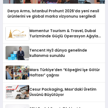
Derya Arms, İstanbul Prohunt 2026’da yeni nesil
ürünlerini ve global marka vizyonunu sergiledi
Momentur Tourism & Travel, Dubai
Turizminde Güçlü Operasyon Ağıyla
Fark Yaratıyor
Tencent Hy3 dünya genelinde
kullanıma sunuldu
Mars Türkiye’den “Köpeğini İşe Götür
Haftası” çağrısı
Cesur Packaging, Mısır’daki Üretim
Üssünü Büyütüyor