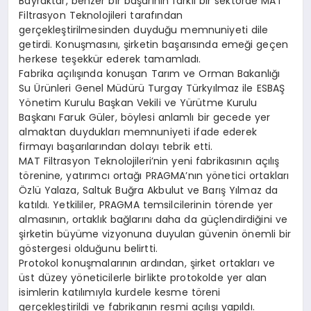
Bayraktar, benzer bir başarının farklı bir sektörde MAT
Filtrasyon Teknolojileri tarafından
gerçekleştirilmesinden duyduğu memnuniyeti dile
getirdi. Konuşmasını, şirketin başarısında emeği geçen
herkese teşekkür ederek tamamladı.
Fabrika açılışında konuşan Tarım ve Orman Bakanlığı
Su Ürünleri Genel Müdürü Turgay Türkyılmaz ile ESBAŞ
Yönetim Kurulu Başkan Vekili ve Yürütme Kurulu
Başkanı Faruk Güler, böylesi anlamlı bir gecede yer
almaktan duydukları memnuniyeti ifade ederek
firmayı başarılarından dolayı tebrik etti.
MAT Filtrasyon Teknolojileri’nin yeni fabrikasının açılış
törenine, yatırımcı ortağı PRAGMA’nın yönetici ortakları
Özlü Yalaza, Saltuk Buğra Akbulut ve Barış Yılmaz da
katıldı. Yetkililer, PRAGMA temsilcilerinin törende yer
almasının, ortaklık bağlarını daha da güçlendirdiğini ve
şirketin büyüme vizyonuna duyulan güvenin önemli bir
göstergesi olduğunu belirtti.
Protokol konuşmalarının ardından, şirket ortakları ve
üst düzey yöneticilerle birlikte protokolde yer alan
isimlerin katılımıyla kurdele kesme töreni
gerçekleştirildi ve fabrikanın resmi açılışı yapıldı.