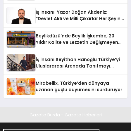
İş İnsanı-Yazar Doğan Akdeniz:
“Devlet Aklı ve Milli Çıkarlar Her Şeyin
Üzerindedir”
Beylikdüzü’nde Beylik İşkembe, 20
Yıldır Kalite ve Lezzetin Değişmeyen
Adresi
İş İnsanı Seyithan Hanoğlu Türkiye’yi
Uluslararası Arenada Tanıtmayı
Hedefliyor
Mirabellix, Türkiye’den dünyaya
uzanan güçlü büyümesini sürdürüyor
Gazete Burda - Gazete Haberleri