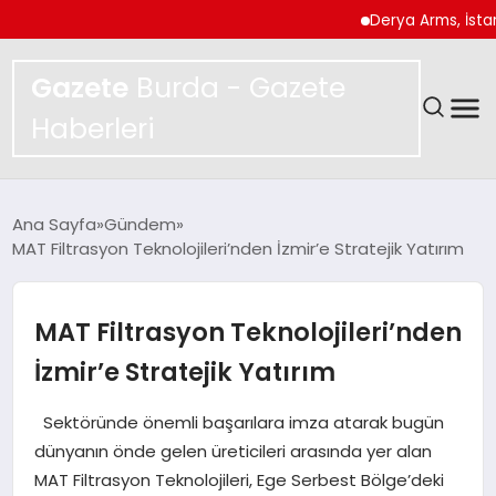
Derya Arms, İstanbul Pr
Gazete
Burda - Gazete
Haberleri
GÜNDEM
Ana Sayfa
Gündem
MAT Filtrasyon Teknolojileri’nden İzmir’e Stratejik Yatırım
SPOR
MAGAZIN
MAT Filtrasyon Teknolojileri’nden
İzmir’e Stratejik Yatırım
YAŞAM
Sektöründe önemli başarılara imza atarak bugün
EKONOMI
dünyanın önde gelen üreticileri arasında yer alan
MAT Filtrasyon Teknolojileri, Ege Serbest Bölge’deki
TEKNOLOJI