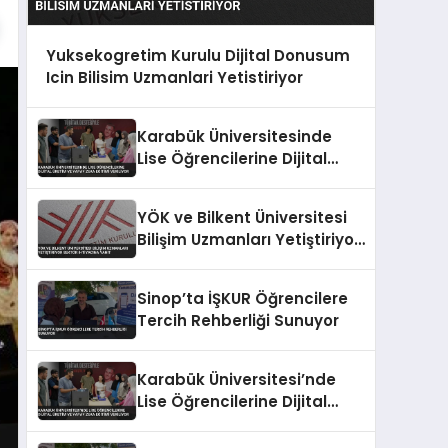
Yuksekogretim Kurulu Dijital Donusum
Icin Bilisim Uzmanlari Yetistiriyor
Karabük Üniversitesinde
Lise Öğrencilerine Dijital
Üretim ve Yapay Zeka
Eğitimi Veriliyor
YÖK ve Bilkent Üniversitesi
Bilişim Uzmanları Yetiştiriyor
Sektör İhtiyacına Yanıt
Sinop’ta İŞKUR Öğrencilere
Tercih Rehberliği Sunuyor
Karabük Üniversitesi’nde
Lise Öğrencilerine Dijital
Üretim ve Yapay Zeka
Eğitimi Veriliyor