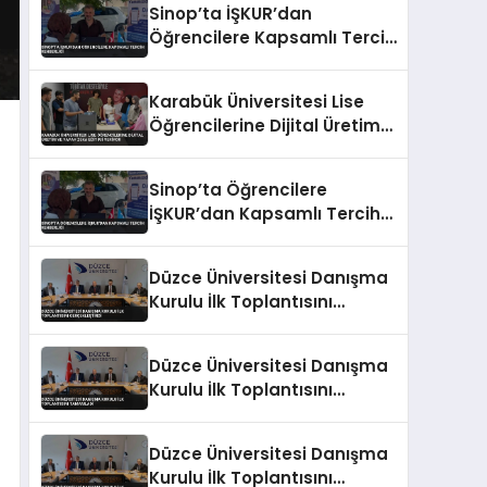
Sinop’ta İŞKUR’dan
Öğrencilere Kapsamlı Tercih
Rehberliği
Karabük Üniversitesi Lise
Öğrencilerine Dijital Üretim
ve Yapay Zeka Eğitimi
Veriyor
Sinop’ta Öğrencilere
İŞKUR’dan Kapsamlı Tercih
Rehberliği
Düzce Üniversitesi Danışma
Kurulu İlk Toplantısını
Gerçekleştirdi
Düzce Üniversitesi Danışma
Kurulu İlk Toplantısını
Tamamladı
Düzce Üniversitesi Danışma
Kurulu İlk Toplantısını