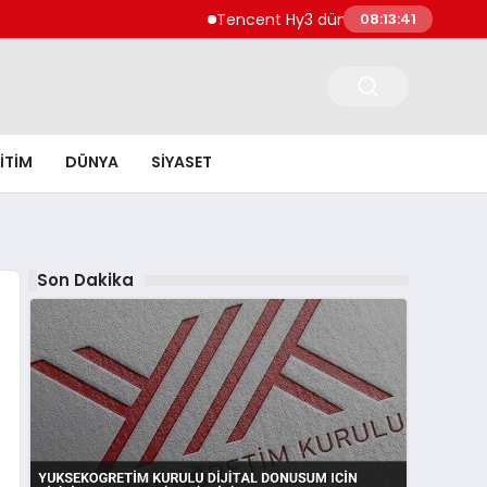
Tencent Hy3 dünya genelinde kullanıma 
08:13:42
ITIM
DÜNYA
SIYASET
Son Dakika