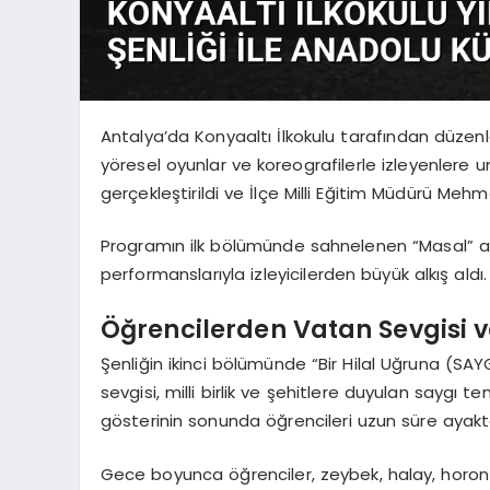
Antalya’da Konyaaltı İlkokulu tarafından düzenlen
yöresel oyunlar ve koreografilerle izleyenlere u
gerçekleştirildi ve İlçe Milli Eğitim Müdürü Me
Programın ilk bölümünde sahnelenen “Masal” adl
performanslarıyla izleyicilerden büyük alkış ald
Öğrencilerden Vatan Sevgisi v
Şenliğin ikinci bölümünde “Bir Hilal Uğruna (SAY
sevgisi, milli birlik ve şehitlere duyulan saygı te
gösterinin sonunda öğrencileri uzun süre ayakta
Gece boyunca öğrenciler, zeybek, halay, horon ve