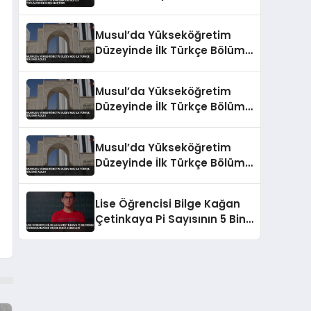
Gerçekleştirdi
Musul’da Yükseköğretim
Düzeyinde İlk Türkçe Bölümü
Açıldı
Musul’da Yükseköğretim
Düzeyinde İlk Türkçe Bölümü
Açıldı
Musul’da Yükseköğretim
Düzeyinde İlk Türkçe Bölümü
Açıldı
Lise Öğrencisi Bilge Kağan
Çetinkaya Pi Sayısının 5 Bin
Basamağını 22 Dakikada
Ezberledi