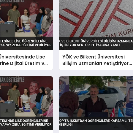
niversitesinde Lise
YÖK ve Bilkent Üniversitesi
ine Dijital Üretim ve
Bilişim Uzmanları Yetiştiriyor
a Eğitimi Veriliyor
Sektör İhtiyacına Yanıt