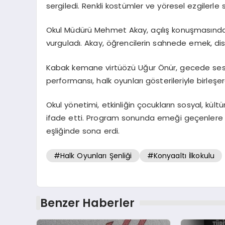
sergiledi. Renkli kostümler ve yöresel ezgilerle 
Okul Müdürü Mehmet Akay, açılış konuşmasında h
vurguladı. Akay, öğrencilerin sahnede emek, disip
Kabak kemane virtüözü Uğur Önür, gecede seslend
performansı, halk oyunları gösterileriyle birleş
Okul yönetimi, etkinliğin çocukların sosyal, kült
ifade etti. Program sonunda emeği geçenlere teş
eşliğinde sona erdi.
#Halk Oyunları Şenliği
#Konyaaltı İlkokulu
Benzer Haberler