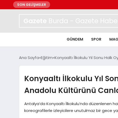
SON GELİŞMELER
Gazete
Burda - Gazete Haber
GÜNDEM
SPOR
MAG
Ana Sayfa
Eğitim
Konyaaltı İlkokulu Yıl Sonu Halk O
Konyaaltı İlkokulu Yıl Son
Anadolu Kültürünü Canl
Antalya’da Konyaaltı İlkokulu’nda düzenlenen halk
koreografilerle izleyicilere unutulmaz bir gece y