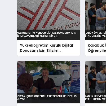
Yuksekogretim Kurulu Dijital
Karabük Ü
Donusum Icin Bilisim
Öğrenciler
Uzmanlari Yetistiriyor
Yapay Zek