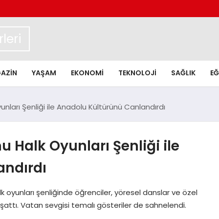
leri
AZIN
YAŞAM
EKONOMI
TEKNOLOJI
SAĞLIK
EĞ
yunları Şenliği ile Anadolu Kültürünü Canlandırdı
u Halk Oyunları Şenliği ile
andırdı
 oyunları şenliğinde öğrenciler, yöresel danslar ve özel
aşattı. Vatan sevgisi temalı gösteriler de sahnelendi.