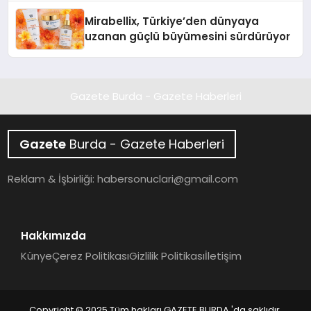
Mirabellix, Türkiye’den dünyaya
uzanan güçlü büyümesini sürdürüyor
Gazete Burda - Gazete Haberleri
Gazete
Burda - Gazete Haberleri
Reklam & İşbirliği:
habersonuclari@gmail.com
Hakkımızda
Künye
Çerez Politikası
Gizlilik Politikası
İletişim
Copyright © 2025 Tüm hakları GAZETE BURDA 'da saklıdır.