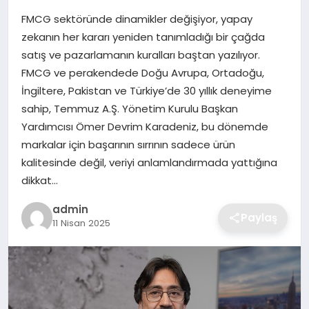
FMCG sektöründe dinamikler değişiyor, yapay
SAĞLIK
zekanın her kararı yeniden tanımladığı bir çağda
satış ve pazarlamanın kuralları baştan yazılıyor.
EĞITIM
FMCG ve perakendede Doğu Avrupa, Ortadoğu,
İngiltere, Pakistan ve Türkiye’de 30 yıllık deneyime
DÜNYA
sahip, Temmuz A.Ş. Yönetim Kurulu Başkan
Yardımcısı Ömer Devrim Karadeniz, bu dönemde
SIYASET
markalar için başarının sırrının sadece ürün
kalitesinde değil, veriyi anlamlandırmada yattığına
dikkat…
admin
Paylaş
11 Nisan 2025