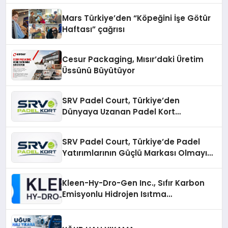
Mars Türkiye’den “Köpeğini İşe Götür
Haftası” çağrısı
Cesur Packaging, Mısır’daki Üretim
Üssünü Büyütüyor
SRV Padel Court, Türkiye’den
Dünyaya Uzanan Padel Kort
Üretiminde Güvenin Adresi
SRV Padel Court, Türkiye’de Padel
Yatırımlarının Güçlü Markası Olmayı
Sürdürüyor
Kleen-Hy-Dro-Gen Inc., Sıfır Karbon
Emisyonlu Hidrojen Isıtma
Teknolojisinde ISO ve TSSA
Düzenleyici Onaylarını Aldı