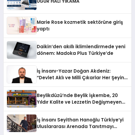
UĞUR HALI YIKAMA
Marie Rose kozmetik sektörüne giriş
yaptı
Daikin’den akıllı iklimlendirmede yeni
dönem: Madoka Plus Türkiye’de
İş İnsanı-Yazar Doğan Akdeniz:
“Devlet Aklı ve Milli Çıkarlar Her Şeyin
Üzerindedir”
Beylikdüzü’nde Beylik İşkembe, 20
Yıldır Kalite ve Lezzetin Değişmeyen
Adresi
İş İnsanı Seyithan Hanoğlu Türkiye’yi
Uluslararası Arenada Tanıtmayı
Hedefliyor