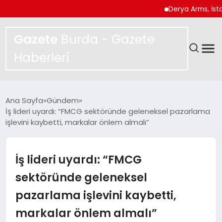
Derya Arms, İstanbul Pr
Gazete
Burda - Gazete
Haberleri
GÜNDEM
Ana Sayfa
Gündem
İş lideri uyardı: “FMCG sektöründe geleneksel pazarlama
SPOR
işlevini kaybetti, markalar önlem almalı”
MAGAZIN
İş lideri uyardı: “FMCG
YAŞAM
sektöründe geleneksel
pazarlama işlevini kaybetti,
EKONOMI
markalar önlem almalı”
TEKNOLOJI