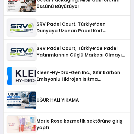
Üssünü Büyütüyor
SRV Padel Court, Türkiye’den
Dünyaya Uzanan Padel Kort
Üretiminde Güvenin Adresi
SRV Padel Court, Türkiye’de Padel
Yatırımlarının Güçlü Markası Olmayı
Sürdürüyor
Kleen-Hy-Dro-Gen Inc., Sıfır Karbon
Emisyonlu Hidrojen Isıtma
Teknolojisinde ISO ve TSSA
Düzenleyici Onaylarını Aldı
UĞUR HALI YIKAMA
Marie Rose kozmetik sektörüne giriş
yaptı