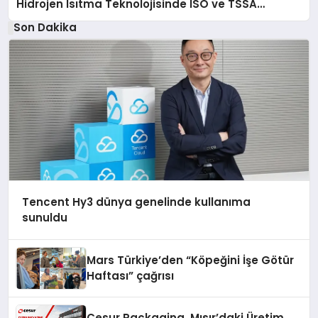
Hidrojen Isıtma Teknolojisinde ISO ve TSSA
Düzenleyici Onaylarını Aldı
Son Dakika
Tencent Hy3 dünya genelinde kullanıma
sunuldu
Mars Türkiye’den “Köpeğini İşe Götür
Haftası” çağrısı
Cesur Packaging, Mısır’daki Üretim