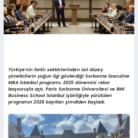
Türkiye
’
nin farklı sekt
ö
rlerinden ü
st d
üzey
y
ö
neticilerin yoğun ilgi g
ö
sterdiğ
i Sorbonne Executive
MBA
İstanbul programı, 2025 d
ö
nemini rekor
başvuruyla açtı
. Paris Sorbonne
Ü
niversitesi ve BMI
Business School İstanbul işbirliğiyle yürütülen
programın 2026 kayıtları şimdiden başladı.