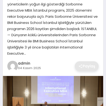
yöneticilerin yoğun ilgi gösterdiği Sorbonne
Executive MBA İstanbul programı, 2025 dönemini
SAĞLIK
rekor başvuruyla açtı. Paris Sorbonne Üniversitesi ve
BMI Business School İstanbul işbirliğiyle yürütülen
EĞITIM
programın 2026 kayıtları şimdiden başladı. İSTANBUL
— Dünyanın köklü üniversitelerinden Paris Sorbonne
DÜNYA
Üniversitesi ile BMI Business School İstanbul
işbirliğiyle 3 yıl önce başlatılan International
SIYASET
Executive…
admin
Paylaş
04 Kasım 2025