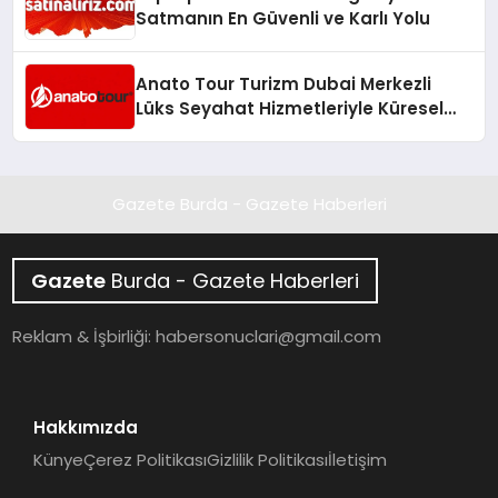
Satmanın En Güvenli ve Karlı Yolu
Anato Tour Turizm Dubai Merkezli
Lüks Seyahat Hizmetleriyle Küresel
Turizmde Öne Çıkıyor
Gazete Burda - Gazete Haberleri
Gazete
Burda - Gazete Haberleri
Reklam & İşbirliği:
habersonuclari@gmail.com
Hakkımızda
Künye
Çerez Politikası
Gizlilik Politikası
İletişim