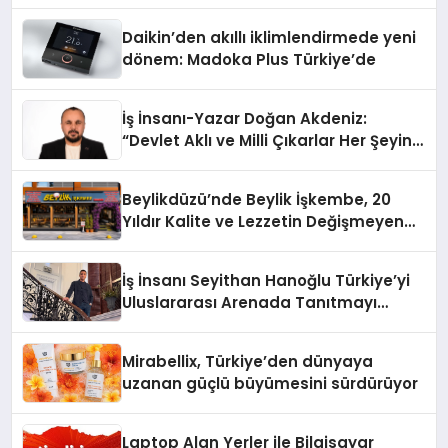
Daikin’den akıllı iklimlendirmede yeni
dönem: Madoka Plus Türkiye’de
İş İnsanı-Yazar Doğan Akdeniz:
“Devlet Aklı ve Milli Çıkarlar Her Şeyin
Üzerindedir”
Beylikdüzü’nde Beylik İşkembe, 20
Yıldır Kalite ve Lezzetin Değişmeyen
Adresi
İş İnsanı Seyithan Hanoğlu Türkiye’yi
Uluslararası Arenada Tanıtmayı
Hedefliyor
Mirabellix, Türkiye’den dünyaya
uzanan güçlü büyümesini sürdürüyor
Laptop Alan Yerler ile Bilgisayar