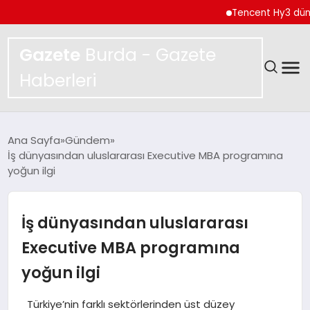
Tencent Hy3 dünya genel
Gazete
Burda - Gazete
Haberleri
GÜNDEM
Ana Sayfa
Gündem
İş dünyasından uluslararası Executive MBA programına
SPOR
yoğun ilgi
MAGAZIN
İş dünyasından uluslararası
YAŞAM
Executive MBA programına
yoğun ilgi
EKONOMI
Türkiye’nin farklı sektörlerinden üst düzey
TEKNOLOJI